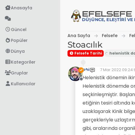
İçeriğe atla
Anasayfa
EFE
LSEFE
DÜŞÜNCE, ELEŞTIRI V
Güncel
Ana Sayfa
Felsefe
Fe
Popüler
Stoacılık
Dünya
Felsefe Tarihi
Kategoriler
phi
7 Mar 2022 09:24
t
Son düzenleyen: 
Gruplar
Helenistik dönemin iki
Çevrimdışı
Kullanıcılar
Helenistik dönemde ort
seçkinleşmiştir. Başlan
etiğinin tesiri altında
uzaklaşarak Kinik bilge
gerçekleriyle uzlaştır
gibi, aralarında organ