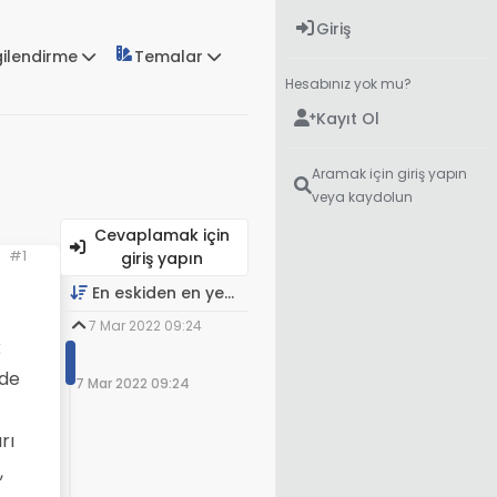
Giriş
gilendirme
Temalar
Hesabınız yok mu?
Kayıt Ol
Aramak için giriş yapın
veya kaydolun
Cevaplamak için
#1
giriş yapın
En eskiden en yeniye
7 Mar 2022 09:24
k
üde
7 Mar 2022 09:24
rı
,