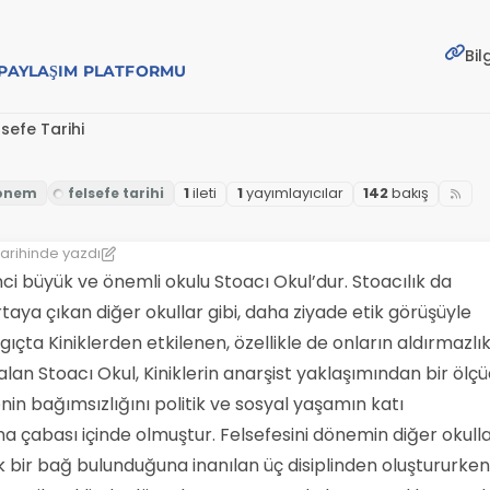
Bil
E PAYLAŞIM PLATFORMU
lsefe Tarihi
1
i̇leti
1
yayımlayıcılar
142
bakış
arihinde yazdı
phi
3 Tem 2022 09:24
nci büyük ve önemli okulu Stoacı Okul’dur. Stoacılık da
aya çıkan diğer okullar gibi, daha ziyade etik görüşüyle
gıçta Kiniklerden etkilenen, özellikle de onların aldırmazlı
 kalan Stoacı Okul, Kiniklerin anarşist yaklaşımından bir ölç
nin bağımsızlığını politik ve sosyal yaşamın katı
ma çabası içinde olmuştur. Felsefesini dönemin diğer okulla
ik bir bağ bulunduğuna inanılan üç disiplinden oluştururken