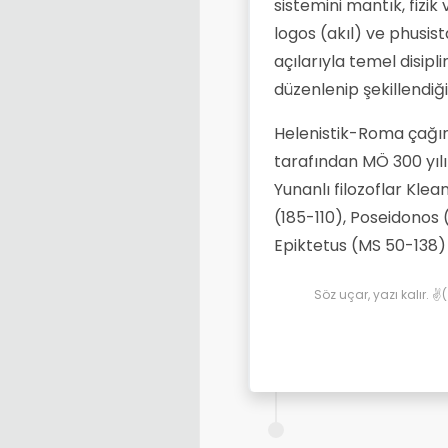
sistemini mantık, fizi
logos (akıl) ve phusist
açılarıyla temel disipl
düzenlenip şekillendiği
Helenistik-Roma çağınd
tarafından MÖ 300 yılı
Yunanlı filozoflar Kl
(185-110), Poseidonos 
Epiktetus (MS 50-138) 
Söz uçar, yazı kalır. 