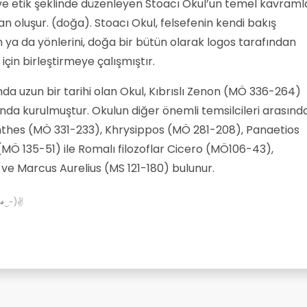
k ve etik şeklinde düzenleyen Stoacı Okul’un temel kavraml
an oluşur. (doğa). Stoacı Okul, felsefenin kendi bakış
in ya da yönlerini, doğa bir bütün olarak logos tarafından
 için birleştirmeye çalışmıştır.
a uzun bir tarihi olan Okul, Kıbrıslı Zenon (MÖ 336-264)
nda kurulmuştur. Okulun diğer önemli temsilcileri arasınd
eanthes (MÖ 331-233), Khrysippos (MÖ 281-208), Panaetios
(MÖ 135-51) ile Romalı filozoflar Cicero (MÖ106-43),
ve Marcus Aurelius (MS 121-180) bulunur.
✌(◕‿-)✌