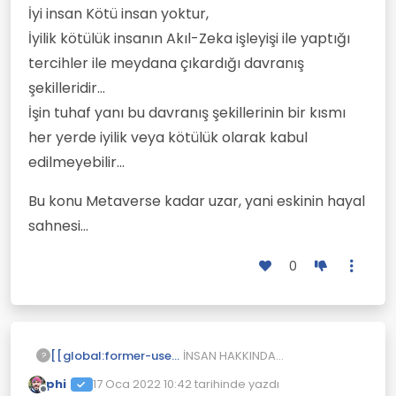
İyi insan Kötü insan yoktur,
İyilik kötülük insanın Akıl-Zeka işleyişi ile yaptığı
tercihler ile meydana çıkardığı davranış
şekilleridir...
İşin tuhaf yanı bu davranış şekillerinin bir kısmı
her yerde iyilik veya kötülük olarak kabul
edilmeyebilir...
Bu konu Metaverse kadar uzar, yani eskinin hayal
sahnesi...
0
İNSAN HAKKINDA...
[[global:former-user]]
?
phi
17 Oca 2022 10:42
tarihinde yazdı
Kuyuya bir taş daha...
Son düzenleyen: