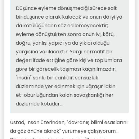
olduğu yargısına varılacaktır. Yargı
normatif bir değeri ifade ettiğine
Düşünce eyleme dönüşmediği sürece salt
göre kişi ve toplumlara göre bir
bir düşünce olarak kalacak ve onun da iyi ya
görecelik taşıması kaçınılmazdır.
"insan" sonlu bir canlıdır; sonsuzluk
da kötülüğünden söz edilemeyecektir;
düzleminde yer edinmek için uğraşır
eyleme dönüştükten sonra onun iyi, kötü,
lakin et-oburluğundan kalan
savaşkanlığı her düzlemde kötüdür.
doğru, yanlış, yapıcı ya da yıkıcı olduğu
yargısına varılacaktır. Yargı normatif bir
değeri ifade ettiğine göre kişi ve toplumlara
göre bir görecelik taşıması kaçınılmazdır.
"insan" sonlu bir canlıdır; sonsuzluk
düzleminde yer edinmek için uğraşır lakin
et-oburluğundan kalan savaşkanlığı her
düzlemde kötüdür...
Üstad, İnsan üzerinden, "davranış bilimi esaslarını
da göz önüne alarak" yürümeye çalışıyorum...