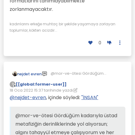
formatlarını tanımlayabilmekte
nedenle izin verilmektedir...
cinler ile gül gibi geçinip
zorlanmayacaktır.
gidecektiniz" demek ne kadar
zor ise benim idrak ederek
farkında olduğum şeyleri
kadınlarını erkeğe muhtaç bir şekilde yaşamaya zorlayan
anlatmak en az yüz kat daha
toplumlar, kökten acizdir...
zor...
0
@mor-ve-ötesi Gördüğüm
nejdet evren
kadarıyla üstad metafiziğin
[[global:former-user]]
?
derinliklerinde yol alıyorsun; algını
Çevrimdışı
18 Oca 2022 15:37
tarihinde yazdı
tahayyül etmeye çalışıyorum ve her
Son düzenleyen: [[global:former-user]]
seferinde aynı noktaya yakınlaşmanı
@
nejdet-evren
, içinde söyledi:
"İNSAN"
doğal buluyorum. "cahilye devri"
tamamen paradigma ve ideolojik
bir söylemdir; var-olanı öncekine
@mor-ve-ötesi Gördüğüm kadarıyla üstad
göre kutsamak, üstün tutmak adına
metafiziğin derinliklerinde yol alıyorsun;
yapılmış bir paradigma..."insan"
kavramlaştırdığı için kendini de
algını tahayyül etmeye çalışıyorum ve her