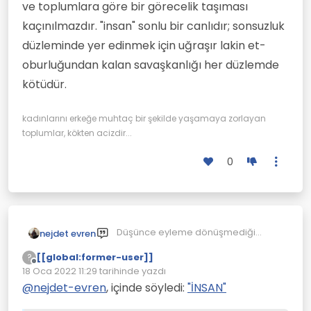
ve toplumlara göre bir görecelik taşıması
kaçınılmazdır. "insan" sonlu bir canlıdır; sonsuzluk
düzleminde yer edinmek için uğraşır lakin et-
oburluğundan kalan savaşkanlığı her düzlemde
kötüdür.
kadınlarını erkeğe muhtaç bir şekilde yaşamaya zorlayan
toplumlar, kökten acizdir...
0
Düşünce eyleme dönüşmediği
nejdet evren
sürece salt bir düşünce olarak
[[global:former-user]]
?
kalacak ve onun da iyi ya da
Çevrimdışı
18 Oca 2022 11:29
tarihinde yazdı
kötülüğünden söz edilemeyecektir;
Son düzenleyen:
eyleme önüştükten sonra onun iyi,
@
nejdet-evren
, içinde söyledi:
"İNSAN"
kötü, doğru, yanlış, yapıcı ya da yıkıcı