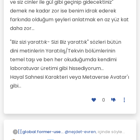
ve siz cinler ile gül gibi geçinip gidecektiniz"
demek ne kadar zor ise benim idrak ederek
farkında olduğum şeyleri anlatmak en az yüz kat
daha zor...
"Biz sizi yarattık- Sizi Biz yarattık" sözleri bütün
dini metinlerin Yaratılış/Tekvin bölümlerinin
temel taşı ve ben her okuduğumda kendimi
laboratuvar üretimi gibi hissediyorum...
Hayal Sahnesi Karakteri veya Metaverse Avatar'ı
gibi...
0
@
nejdet-evren
, içinde söyledi:
[[global:former-user]]
?
"İNSAN"