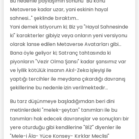
Bu nedenle paylaşımın sonunu "Bu konu
Metaverse kadar uzar, yani eskinin hayal
sahnesi..." şeklinde bıraktım...
Yani demek istiyorum ki; Biz ya "Hayal Sahnesinde
ki" karakterler gibiyiz veya onların yeni versiyonu
olarak lanse edilen Metaverse Avatarları gibi...
Bana öyle geliyor ki; Satranç tahtasında ki
piyonların "Vezir Olma Şansı" kadar şansımız var
ve İyilik kötülük insanın Akıl-Zeka işleyişi ile
yaptığı tercihler ile meydana çıkardığı davranış
şekillerine bu nedenle izin verilmektedir...
Bu tarz düşünmeye başladığımdan beri dini
metinlerdeki "melek-şeytan" tanımları ile bu
tanımları hak edecek davranışlar ve sonuçları bir
yere oturduğu gibi kendilerine "BİZ" diyenler ile
"Mele-i Âla- Yüce Konsey- Kırklar Meclisi"