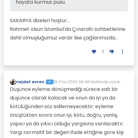
hayata kurmus pusu.
SAKARYA dizeleri hoştur...
Rahmet olsun İstanbul'da Çınaraltı sohbetlerine
dahil olmuşluğumuz vardır lise çağlarımızda...
1
nejdet evren
18 Oca 2022 09:48
tarihinde yazdı
Son düzenleyen:
Çevrimdışı
Düşünce eyleme dönüşmediği sürece salt bir
düşünce olarak kalacak ve onun da iyi ya da
kötülüğünden söz edilemeyecektir; eyleme
önüştükten sonra onun iyi, kötü, doğru, yanlış,
yapıcı ya da yıkıcı olduğu yargısına varılacaktır.
Yargı normatif bir değeri ifade ettiğine göre kişi