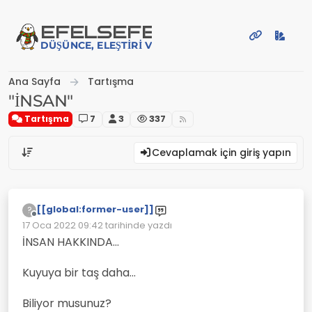
İçeriğe atla
EFE
LSEFE
DÜŞÜNCE, ELEŞTIRI VE PAYLAŞIM PLATFORMU
Ana Sayfa
Tartışma
"İNSAN"
Tartışma
7
3
337
Cevaplamak için giriş yapın
[[global:former-user]]
?
Çevrimdışı
17 Oca 2022 09:42
tarihinde yazdı
Son düzenleyen:
İNSAN HAKKINDA...
Kuyuya bir taş daha...
Biliyor musunuz?