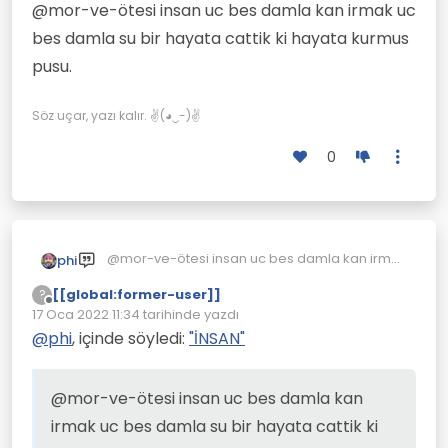
Çevrimdışı
@mor-ve-ötesi insan uc bes damla kan irmak uc
Biliyor musunuz?
bes damla su bir hayata cattik ki hayata kurmus
İyi insan Kötü insan yoktur,
pusu.
İyilik kötülük insanın Akıl-Zeka
Bu konu Metaverse kadar
işleyişi ile yaptığı tercihler ile
uzar, yani eskinin hayal
meydana çıkardığı davranış
sahnesi...
Söz uçar, yazı kalır. ✌(◕‿-)✌
şekilleridir...
İşin tuhaf yanı bu davranış
0
şekillerinin bir kısmı her yerde
iyilik veya kötülük olarak kabul
edilmeyebilir...
@mor-ve-ötesi insan uc bes damla kan irmak
phi
uc bes damla su bir hayata cattik ki hayata
[[global:former-user]]
?
kurmus pusu.
Çevrimdışı
17 Oca 2022 11:34
tarihinde yazdı
Son düzenleyen:
@
phi
, içinde söyledi:
"İNSAN"
@mor-ve-ötesi insan uc bes damla kan
irmak uc bes damla su bir hayata cattik ki