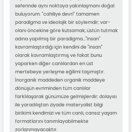
"insan" olarak kavramlaştırmış ve
seferinde aynı noktaya yakınlaşmanı doğal
fakat bunu yaparken diğer
canlılardan en üst mertebeye
buluyorum. "cahiliye devri" tamamen
yerleşme eğilimi taşımıştır. İnorganik
paradigma ve ideolojik bir söylemdir; var-
maddeden organik maddeye
dönüşün evriminden tüm canlılar
olanı öncekine göre kutsamak, üstün tutmak
farklılaşarak günümüze gelmişlerdir;
adına yapılmış bir paradigma..."insan"
dolayısı ile yaradılıştan ziyade
materyalist bilgi birikimi kendimizi ve
kavramlaştırdığı için kendini de "insan"
tüm canlı, cansız yaşam formatlarını
olarak kavramlaştırmış ve fakat bunu
tanımlayabilmekte
yaparken diğer canlılardan en üst
zorlanmayacaktır.
mertebeye yerleşme eğilimi taşımıştır.
İnorganik maddeden organik maddeye
dönüşün evriminden tüm canlılar
farklılaşarak günümüze gelmişlerdir; dolayısı
ile yaradılıştan ziyade materyalist bilgi
birikimi kendimizi ve tüm canlı, cansız yaşam
formatlarını tanımlayabilmekte
zorlanmayacaktır.