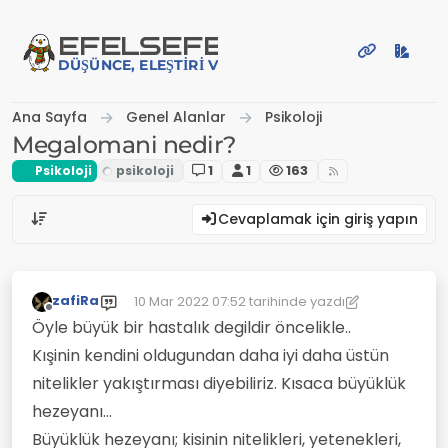
İçeriğe atla
EFE
LSEFE
DÜŞÜNCE, ELEŞTIRI VE PAYLAŞIM PLATFORMU
Ana Sayfa
Genel Alanlar
Psikoloji
Megalomani nedir?
Psikoloji
1
1
163
Cevaplamak için giriş yapın
zafiRa
10 Mar 2022 07:52
tarihinde yazdı
Son düzenleyen: zafiRa
3 Eki 2022 07:52
Çevrimdışı
Öyle büyük bir hastalık degildir öncelikle..
Kışinin kendini oldugundan daha iyi daha üstün
nitelikler yakıştırması diyebiliriz. Kısaca büyüklük
hezeyanı...
Büyüklük hezeyanı; kisinin nitelikleri, yetenekleri,