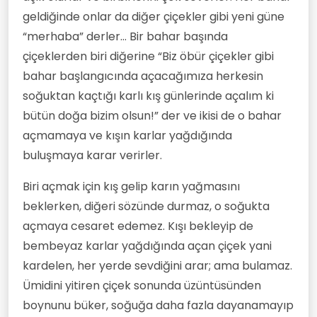
ile düzelsin diye)
dostlarından da mimoza çiçeği hediyesi
• Martta çiçek açtığı için:
alır.
geldiğinde onlar da diğer çiçekler gibi yeni güne
(Dünya Kadınlar Gününü sembolize etsin
Mimoza çiçeğinin özelliklerini ve dünya
“merhaba” derler… Bir bahar başında
diye)
literatüründeki yerini göz önüne
• Büyük bir ağaç haline gelene kadar çok
çiçeklerden biri diğerine “Biz öbür çiçekler gibi
aldığımızda, mimoza çiçeğinin aşağıdaki
fazla emek ve bakım gerektirmediği için
anlamları taşıdığını söyleyebiliriz:
bahar başlangıcında açacağımıza herkesin
(İtalya da mimoza çiçeği gibi hızla
soğuktan kaçtığı karlı kış günlerinde açalım ki
kalkınabilsin diye)
• En önemlisi de, aynı kadınlar gibi kırılgan
bütün doğa bizim olsun!” der ve ikisi de o bahar
görünümlerinin arkasında güçlü bir
açmamaya ve kışın karlar yağdığında
karakter barındırdığı için (mimoza çiçeği
zor coğrafi koşullarda bile çiçek açabilir).
buluşmaya karar verirler.
Biri açmak için kış gelip karın yağmasını
beklerken, diğeri sözünde durmaz, o soğukta
açmaya cesaret edemez. Kışı bekleyip de
bembeyaz karlar yağdığında açan çiçek yani
kardelen, her yerde sevdiğini arar; ama bulamaz.
Ümidini yitiren çiçek sonunda üzüntüsünden
boynunu büker, soğuğa daha fazla dayanamayıp