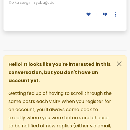
Korku sevginin yokluğudur..
ikisi de o bahar açmamaya ve
boynunu büker, soğuğa daha
kışın karlar yağdığında
fazla dayanamayıp karların
1
buluşmaya karar verirler.
üzerinde ölür gider… İşte o gün bu
gündür karda açan ve sevgilisini
bekleyen o çiçeğe “kardelen”
denir.
Hello! It looks like you're interested in this
conversation, but you don't have an
account yet.
Getting fed up of having to scroll through the
same posts each visit? When you register for
an account, you'll always come back to
exactly where you were before, and choose
to be notified of new replies (either via email,