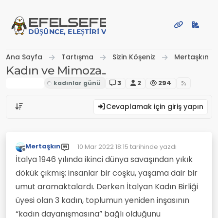
İçeriğe atla
EFE
LSEFE
DÜŞÜNCE, ELEŞTIRI VE PAYLAŞIM PLATFORMU
Ana Sayfa
Tartışma
Sizin Köşeniz
Mertaşkın
Kadın ve Mimoza..
Mertaşkın
3
2
294
Cevaplamak için giriş yapın
Mertaşkın
10 Mar 2022 18:15
tarihinde yazdı
Son düzenleyen:
Çevrimdışı
İtalya 1946 yılında ikinci dünya savaşından yıkık
dökük çıkmış; insanlar bir coşku, yaşama dair bir
umut aramaktalardı. Derken İtalyan Kadın Birliği
üyesi olan 3 kadın, toplumun yeniden inşasının
“kadın dayanışmasına” bağlı olduğunu