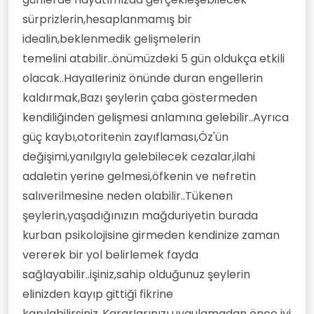
sürprizlerin,hesaplanmamış bir
idealin,beklenmedik gelişmelerin
temelini atabilir..önümüzdeki 5 gün oldukça etkili
olacak..HayaIIeriniz önünde duran engellerin
kaldırmak,Bazı şeylerin çaba göstermeden
kendiliğinden gelişmesi anlamına gelebilir..Ayrıca
güç kaybı,otoritenin zayıflaması,Öz'ün
değişimi,yanılgıyla gelebilecek cezalar,ilahi
adaletin yerine gelmesi,öfkenin ve nefretin
salıverilmesine neden olabilir..Tükenen
şeylerin,yaşadığınızın mağduriyetin burada
kurban psikolojisine girmeden kendinize zaman
vererek bir yol belirlemek fayda
sağlayabilir..işiniz,sahip olduğunuz şeylerin
elinizden kayıp gittiği fikrine
kapılabilirsiniz..KararIarınızı uygulamadan önce iyi