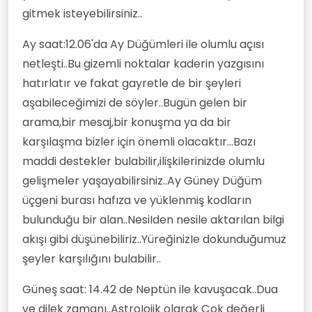
gitmek isteyebilirsiniz..
Ay saat:12.06'da Ay Düğümleri ile olumlu açısı
netleşti..Bu gizemli noktalar kaderin yazgısını
hatırlatır ve fakat gayretle de bir şeyleri
aşabileceğimizi de söyler..Bugün gelen bir
arama,bir mesaj,bir konuşma ya da bir
karşılaşma bizler için önemli olacaktır...Bazı
maddi destekler bulabilir,ilişkilerinizde olumlu
gelişmeler yaşayabilirsiniz..Ay Güney Düğüm
üçgeni burası hafıza ve yüklenmiş kodların
bulunduğu bir alan..NesiIden nesile aktarılan bilgi
akışı gibi düşünebiliriz..YüreğinizIe dokunduğumuz
şeyler karşılığını bulabilir..
Güneş saat: 14.42 de Neptün ile kavuşacak..Dua
ve dilek zamanı..AstroIojik olarak Çok değerli