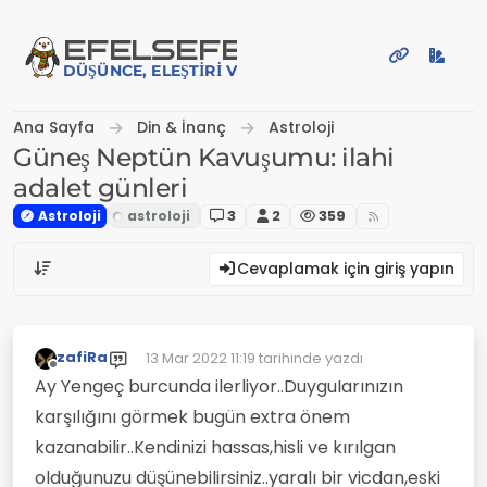
İçeriğe atla
EFE
LSEFE
DÜŞÜNCE, ELEŞTIRI VE PAYLAŞIM PLATFORMU
Ana Sayfa
Din & İnanç
Astroloji
Güneş Neptün Kavuşumu: ilahi
adalet günleri
Astroloji
3
2
359
Cevaplamak için giriş yapın
zafiRa
13 Mar 2022 11:19
tarihinde yazdı
Son düzenleyen:
Çevrimdışı
Ay Yengeç burcunda ilerliyor..DuyguIarınızın
karşılığını görmek bugün extra önem
kazanabilir..Kendinizi hassas,hisli ve kırılgan
olduğunuzu düşünebilirsiniz..yaralı bir vicdan,eski