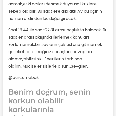
açmak,eski acıları deşmek,duygusal krizlere
sebep olabilir..Bu saatlere dikkat!! Ay bu açının
hemen ardından boşluğa girecek..
Saat;18.44 ile saat:22.31 arası boşlukta kalacak..Bu
saatler arası akışında ilerlemek,konuları
zorlamamak,bir şeylerin çok üstüne gitmemek
gerekebilir..istediğiniz sonuçları ,cevapları
alamayabilirsiniz.. Enerjilerin farkında
olalım..MucizeIer sizlerle olsun ..SevgiIer..
@burcumabak
Benim doğrum, senin
korkun olabilir
korkularınla