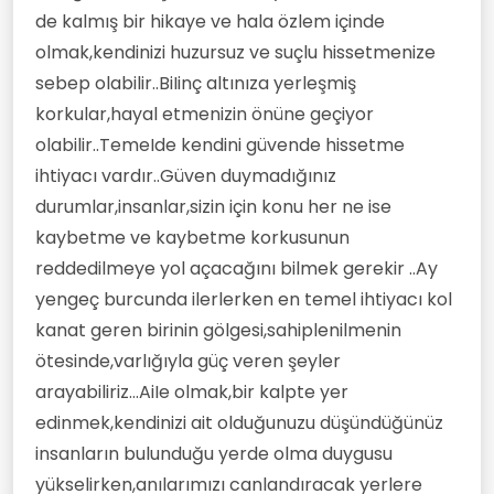
de kalmış bir hikaye ve hala özlem içinde
olmak,kendinizi huzursuz ve suçlu hissetmenize
sebep olabilir..BiIinç altınıza yerleşmiş
korkular,hayal etmenizin önüne geçiyor
olabilir..TemeIde kendini güvende hissetme
ihtiyacı vardır..Güven duymadığınız
durumlar,insanlar,sizin için konu her ne ise
kaybetme ve kaybetme korkusunun
reddedilmeye yol açacağını bilmek gerekir ..Ay
yengeç burcunda ilerlerken en temel ihtiyacı kol
kanat geren birinin gölgesi,sahiplenilmenin
ötesinde,varlığıyla güç veren şeyler
arayabiliriz...AiIe olmak,bir kalpte yer
edinmek,kendinizi ait olduğunuzu düşündüğünüz
insanların bulunduğu yerde olma duygusu
yükselirken,anılarımızı canlandıracak yerlere