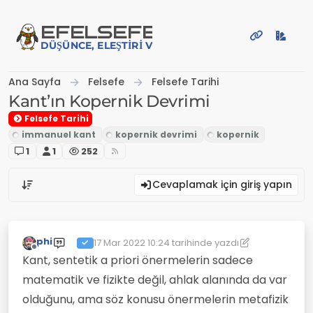
İçeriğe atla
EFE
LSEFE
DÜŞÜNCE, ELEŞTIRI VE PAYLAŞIM PLATFORMU
Ana Sayfa
Felsefe
Felsefe Tarihi
Kant’ın Kopernik Devrimi
Felsefe Tarihi
1
1
252
Cevaplamak için giriş yapın
phi
17 Mar 2022 10:24
tarihinde yazdı
Son düzenleyen: phi
Çevrimdışı
Kant, sentetik a priori önermelerin sadece
matematik ve fizikte değil, ahlak alanında da var
olduğunu, ama söz konusu önermelerin metafizik