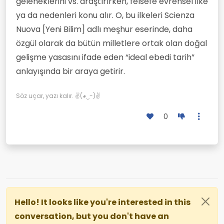
geleneklerini vs. araştırırken, felsefe evrensel ilke
ya da nedenleri konu alır. O, bu ilkeleri Scienza
Nuova [Yeni Bilim] adlı meşhur eserinde, daha
özgül olarak da bütün milletlere ortak olan doğal
gelişme yasasını ifade eden “ideal ebedi tarih”
anlayışında bir araya getirir.
Söz uçar, yazı kalır. ✌(◕‿-)✌
0
Hello! It looks like you're interested in this
conversation, but you don't have an