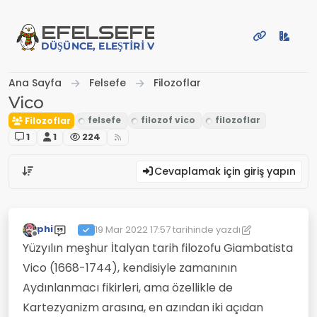
İçeriğe atla
EFE
LSEFE
DÜŞÜNCE, ELEŞTIRI VE PAYLAŞIM PLATFORMU
Ana Sayfa
Felsefe
Filozoflar
Vico
Filozoflar
1
1
224
Cevaplamak için giriş yapın
phi
19 Mar 2022 17:57
tarihinde yazdı
Son düzenleyen: phi
Çevrimdışı
Yüzyılın meşhur İtalyan tarih filozofu Giambatista
Vico (1668-1744), kendisiyle zamanının
Aydınlanmacı fikirleri, ama özellikle de
Kartezyanizm arasına, en azından iki açıdan