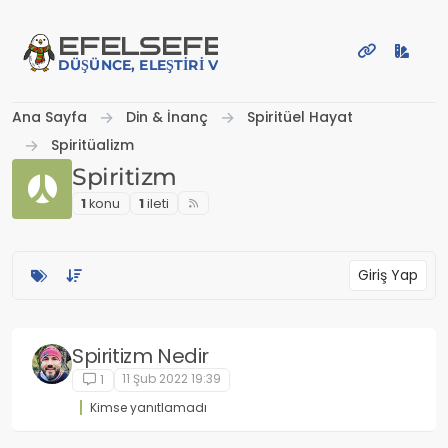
İçeriğe atla
EFE
LSEFE
DÜŞÜNCE, ELEŞTIRI VE PAYLAŞIM PLATFORMU
Ana Sayfa
Din & İnanç
Spiritüel Hayat
Spiritüalizm
Spiritizm
1
konu
1
i̇leti
Giriş Yap
Spiritizm Nedir
11 Şub 2022 19:39
1
Kimse yanıtlamadı