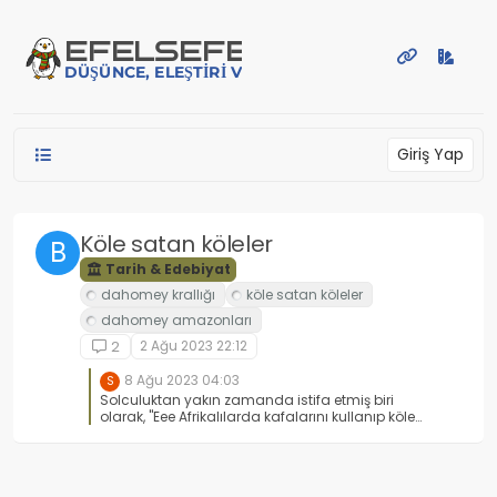
İçeriğe atla
EFE
LSEFE
DÜŞÜNCE, ELEŞTIRI VE PAYLAŞIM PLATFORMU
Giriş Yap
Köle satan köleler
B
Tarih & Edebiyat
2 Ağu 2023 22:12
2
8 Ağu 2023 04:03
S
Solculuktan yakın zamanda istifa etmiş biri
olarak, "Eee Afrikalılarda kafalarını kullanıp köle
olmasalarmış" diyorum. Bu Dünya'da hatta
evrende bütün canlılar birbirlerine üstünlük
kurmak için yaşıyor. Aynı şekilde bütün
topluluklarda diğer topluluklara üstünlük