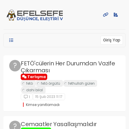
İçeriğe atla
EFE
LSEFE
DÜŞÜNCE, ELEŞTIRI VE PAYLAŞIM PLATFORMU
Giriş Yap
FETÖ'cülerin Her Durumdan Vazife
?
Çıkarması
Tartışma
15 Şub 2023 11:17
1
Kimse yanıtlamadı
Cemaatler Yasallaşmalıdır
?