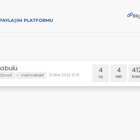
Bil
E PAYLAŞIM PLATFORMU
 Kabulü
4
4
41
12 Mar 2022 13:31
oy
i̇leti
bakı