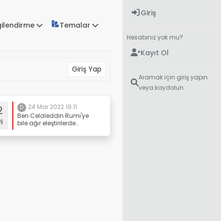
Giriş
gilendirme
Temalar
Hesabınız yok mu?
Kayıt Ol
Giriş Yap
Aramak için giriş yapın
veya kaydolun
24 Mar 2022 19:11
2
D
Ben Celaleddin Rumi'ye
ş
bile ağır eleştirilerde
bulunmuşumdur.
Aleyhinde
konuşmayacağım hiç bir
müslüman yoktur. Sadece
Mehmet Akif hariç. Halbuki
yaptığı ateist
betimlemesinde "ömründe
gördüğü su ebesinin
teknesi" gibi çok ağır
eleştirilerde bulunur. Güya
ateist ya, ne aptes var ne
gusül demek istiyor.
Ötesinde pis, hiç