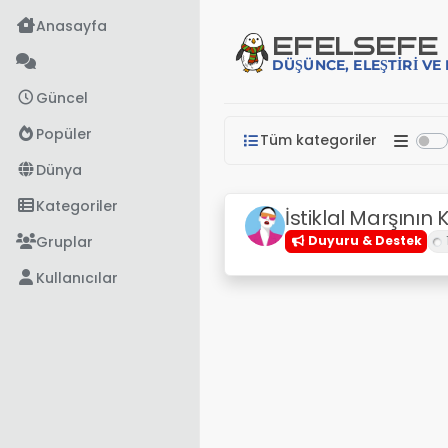
İçeriğe atla
Anasayfa
EFE
LSEFE
DÜŞÜNCE, ELEŞTIRI V
Güncel
Popüler
Tüm kategoriler
Dünya
Kategoriler
İstiklal Marşının
Gruplar
Duyuru & Destek
Kullanıcılar