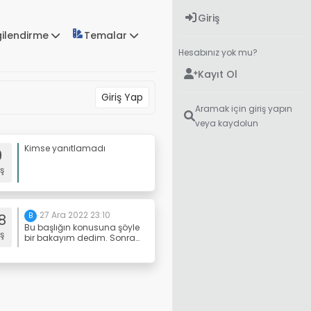
Giriş
gilendirme
Temalar
Hesabınız yok mu?
Kayıt Ol
Giriş Yap
Aramak için giriş yapın
veya kaydolun
Kimse yanıtlamadı
9
ş
27 Ara 2022 23:10
8
B
Bu başlığın konusuna şöyle
ş
bir bakayım dedim. Sonra
teniten ile kafirin
tartışmasına takıldım. Bu
sitede ve bir başlıkta bu
kadar güleceğim hiç
aklıma gelmezdi.
Gülmemin nedeni, öyle bir
tartışmışlar ki, aklıma