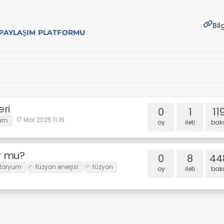
Bil
E PAYLAŞIM PLATFORMU
ri
0
1
11
17 Mar 2025 11:16
oy
i̇leti
bakı
ur mu?
0
8
44
oy
i̇leti
bakı