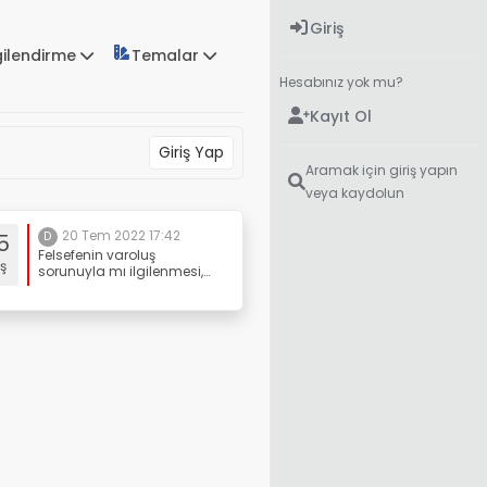
Giriş
gilendirme
Temalar
Hesabınız yok mu?
Kayıt Ol
Giriş Yap
Aramak için giriş yapın
veya kaydolun
20 Tem 2022 17:42
5
D
Felsefenin varoluş
ş
sorunuyla mı ilgilenmesi,
yoksa insan davranışları
ile mi ilgilenmesi tercihi
felsefede hep bir sorun
olagelmiş. Bunun nedeni
bence varlık sorununun
asla çözülemeyecek
olması fakat insan
davranışlarını
biçimlendirmenin pratik
yararlarının olması.
Çözemeyeceğimiz bir işle
uğraşmaktansa çözüm
üretebileceğimiz işlerle