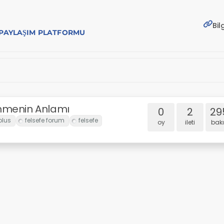
Bil
E PAYLAŞIM PLATFORMU
nmenin Anlamı
0
2
29
oy
i̇leti
bakı