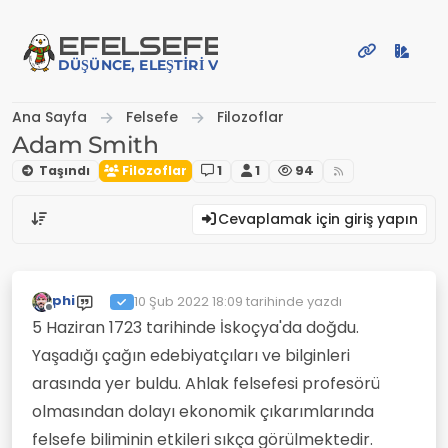
İçeriğe atla
EFE
LSEFE
DÜŞÜNCE, ELEŞTIRI VE PAYLAŞIM PLATFORMU
Ana Sayfa
Felsefe
Filozoflar
Adam Smith
Taşındı
Filozoflar
1
1
94
Cevaplamak için giriş yapın
phi
10 Şub 2022 18:09
tarihinde yazdı
Son düzenleyen:
Çevrimdışı
5 Haziran 1723 tarihinde İskoçya'da doğdu.
Yaşadığı çağın edebiyatçıları ve bilginleri
arasında yer buldu. Ahlak felsefesi profesörü
olmasından dolayı ekonomik çıkarımlarında
felsefe biliminin etkileri sıkça görülmektedir.