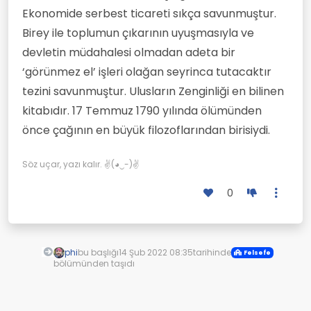
Ekonomide serbest ticareti sıkça savunmuştur.
Birey ile toplumun çıkarının uyuşmasıyla ve
devletin müdahalesi olmadan adeta bir
‘görünmez el’ işleri olağan seyrinca tutacaktır
tezini savunmuştur. Ulusların Zenginliği en bilinen
kitabıdır. 17 Temmuz 1790 yılında ölümünden
önce çağının en büyük filozoflarından birisiydi.
Söz uçar, yazı kalır. ✌(◕‿-)✌
0
phi
bu başlığı
14 Şub 2022 08:35
tarihinde
Felsefe
bölümünden taşıdı