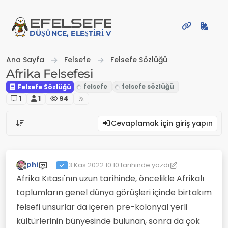
İçeriğe atla
EFE
LSEFE
DÜŞÜNCE, ELEŞTIRI VE PAYLAŞIM PLATFORMU
Ana Sayfa
Felsefe
Felsefe Sözlüğü
Afrika Felsefesi
Felsefe Sözlüğü
1
1
94
Cevaplamak için giriş yapın
phi
3 Kas 2022 10:10
tarihinde yazdı
Son düzenleyen: phi
11 Mar 2022 10:11
Çevrimdışı
Afrika Kıtası'nın uzun tarihinde, öncelikle Afrikalı
toplumların genel dünya görüşleri içinde birtakım
felsefi unsurlar da içeren pre-kolonyal yerli
kültürlerinin bünyesinde bulunan, sonra da çok