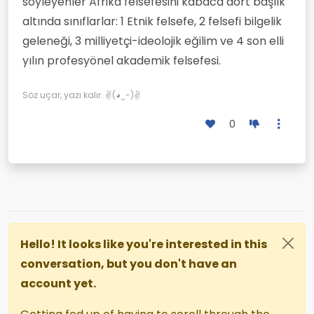
söyleyenler Afrika felsefesini kabaca dört başlık
altında sınıflarlar: 1 Etnik felsefe, 2 felsefi bilgelik
geleneği, 3 milliyetçi-ideolojik eğilim ve 4 son elli
yılın profesyönel akademik felsefesi.
Söz uçar, yazı kalır. ✌(◕‿-)✌
0
Hello! It looks like you're interested in this
conversation, but you don't have an
account yet.