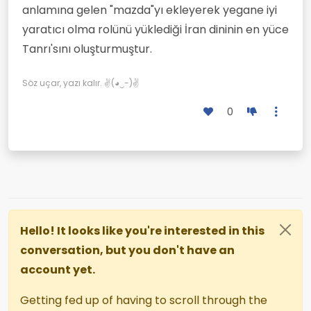
anlamına gelen "mazda"yı ekleyerek yegane iyi
yaratıcı olma rolünü yüklediği İran dininin en yüce
Tanrı'sını oluşturmuştur.
Söz uçar, yazı kalır. ✌(◕‿-)✌
0
Hello! It looks like you're interested in this
conversation, but you don't have an
account yet.
Getting fed up of having to scroll through the