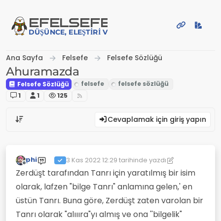
İçeriğe atla
EFE
LSEFE
DÜŞÜNCE, ELEŞTIRI VE PAYLAŞIM PLATFORMU
Ana Sayfa
Felsefe
Felsefe Sözlüğü
Ahuramazda
Felsefe Sözlüğü
1
1
125
Cevaplamak için giriş yapın
phi
3 Kas 2022 12:29
tarihinde yazdı
Son düzenleyen: phi
11 Mar 2022 12:29
Çevrimdışı
Zerdüşt tarafından Tanrı için yaratılmış bir isim
olarak, lafzen "bilge Tanrı" anlamına gelen,' en
üstün Tanrı. Buna göre, Zerdüşt zaten varolan bir
Tanrı olarak "alıııra"yı almış ve ona ''bilgelik"