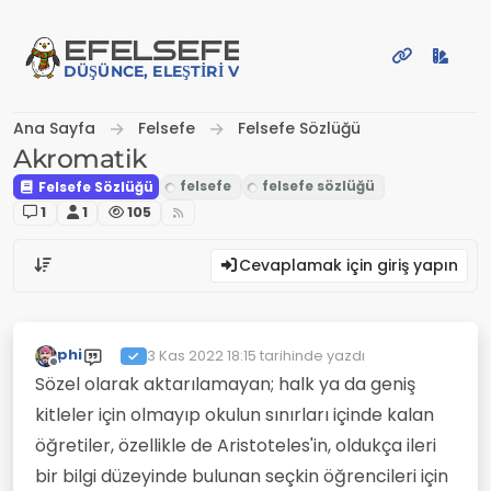
İçeriğe atla
EFE
LSEFE
DÜŞÜNCE, ELEŞTIRI VE PAYLAŞIM PLATFORMU
Ana Sayfa
Felsefe
Felsefe Sözlüğü
Akromatik
Felsefe Sözlüğü
1
1
105
Cevaplamak için giriş yapın
phi
3 Kas 2022 18:15
tarihinde yazdı
Son düzenleyen:
Çevrimdışı
Sözel olarak aktarılamayan; halk ya da geniş
kitleler için olmayıp okulun sınırları içinde kalan
öğretiler, özellikle de Aristoteles'in, oldukça ileri
bir bilgi düzeyinde bulunan seçkin öğrencileri için