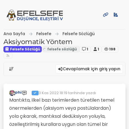
İçeriğe atla
EFE
LSEFE
DÜŞÜNCE, ELEŞTIRI VE PAYLAŞIM PLATFORMU
Ana Sayfa
Felsefe
Felsefe Sözlüğü
Aksiyomatik Yöntem
Felsefe Sözlüğü
1
1
198
Cevaplamak için giriş yapın
phi
3 Kas 2022 18:19
tarihinde yazdı
Son düzenleyen:
Çevrimdışı
Mantıkta, ilkel bazı terimlerden türetilen temel
önermelerden (aksiyom veya postülalardan)
yola çıkarak, mantıksal dedüksiyon yoluyla,
özelleştirilmiş kurallara uygun olan tümel bir