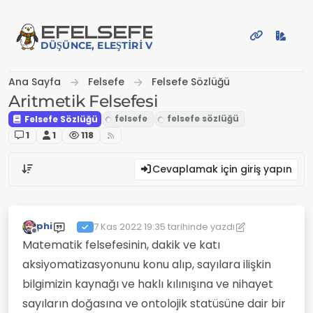
İçeriğe atla
EFE
LSEFE
DÜŞÜNCE, ELEŞTIRI VE PAYLAŞIM PLATFORMU
Ana Sayfa
Felsefe
Felsefe Sözlüğü
Aritmetik Felsefesi
Felsefe Sözlüğü
1
1
118
Cevaplamak için giriş yapın
phi
7 Kas 2022 19:35
tarihinde yazdı
Son düzenleyen: phi
11 Tem 2022 19:35
Çevrimdışı
Matematik felsefesinin, dakik ve katı
aksiyomatizasyonunu konu alıp, sayılara ilişkin
bilgimizin kaynağı ve haklı kılınışına ve nihayet
sayıların doğasına ve ontolojik statüsüne dair bir