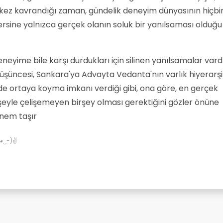
 kez kavrandığı zaman, gündelik deneyim dünyasının hiçbi
tersine yalnızca gerçek olanın soluk bir yanılsaması olduğu
neyime bile karşı durdukları için silinen yanılsamalar vardı
şüncesi, Sankara'ya Advayta Vedanta'nın varlık hiyerarşis
mde ortaya koyma imkanı verdiği gibi, ona göre, en gerçek
 şeyle çelişemeyen birşey olması gerektiğini gözler önüne
nem taşır
✌(◕‿-)✌