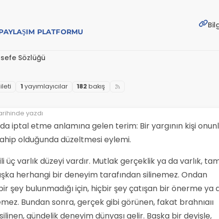
Bil
E PAYLAŞIM PLATFORMU
lsefe Sözlüğü
i̇leti
1
yayımlayıcılar
182
bakış
arihinde yazdı
da iptal etme anlamına gelen terim: Bir yargının kişi onun
sahip olduğunda düzeltmesi eylemi.
li üç varlık düzeyi vardır. Mutlak gerçeklik ya da varlık, ta
, başka herhangi bir deneyim tarafından silinemez. Ondan
bir şey bulunmadığı için, hiçbir şey çatışan bir önerme ya 
mez. Bundan sonra, gerçek gibi görünen, fakat brahnıaıı
linen, gündelik deneyim dünyası gelir. Başka bir deyişle,