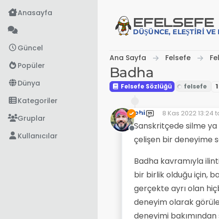
İçeriğe atla
Anasayfa
EFE
LSEFE
DÜŞÜNCE, ELEŞTIRI V
Güncel
Ana Sayfa
Felsefe
Fe
Popüler
Badha
Dünya
Felsefe Sözlüğü
1
Kategoriler
phi
8 Kas 2022 13:24
t
Son düzenleyen:
Gruplar
Sanskritçede silme ya 
Çevrimdışı
Kullanıcılar
çelişen bir deneyime 
Badha kavramıyla ilinti
bir birlik olduğu için
gerçekte ayrı olan hiç
deneyim olarak görüle
deneyimi bakımından si