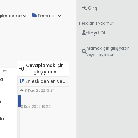
Giriş
gilendirme
Temalar
Hesabınız yok mu?
Kayıt Ol
Aramak için giriş yapın
veya kaydolun
Cevaplamak için
#1
giriş yapın
la
En eskiden en yeniye
8 Kas 2022 13:24
m
8 Kas 2022 13:24
da