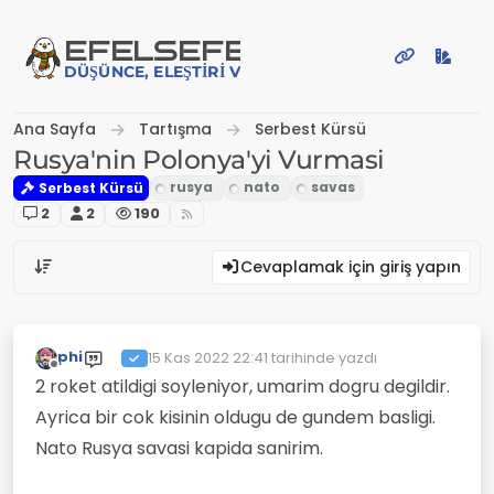
İçeriğe atla
EFE
LSEFE
DÜŞÜNCE, ELEŞTIRI VE PAYLAŞIM PLATFORMU
Ana Sayfa
Tartışma
Serbest Kürsü
Rusya'nin Polonya'yi Vurmasi
Serbest Kürsü
2
2
190
Cevaplamak için giriş yapın
phi
15 Kas 2022 22:41
tarihinde yazdı
Son düzenleyen:
Çevrimdışı
2 roket atildigi soyleniyor, umarim dogru degildir.
Ayrica bir cok kisinin oldugu de gundem basligi.
Nato Rusya savasi kapida sanirim.