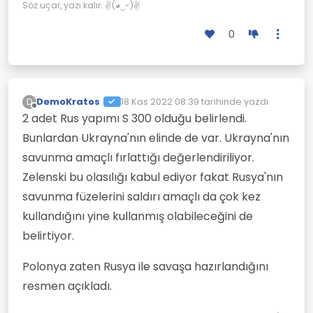
Söz uçar, yazı kalır. ✌(◕‿-)✌
0
DemoKratos
18 Kas 2022 08:39
tarihinde yazdı
D
Son düzenleyen:
Çevrimdışı
2 adet Rus yapımı S 300 olduğu belirlendi.
Bunlardan Ukrayna'nın elinde de var. Ukrayna'nın
savunma amaçlı fırlattığı değerlendiriliyor.
Zelenski bu olasılığı kabul ediyor fakat Rusya'nın
savunma füzelerini saldırı amaçlı da çok kez
kullandığını yine kullanmış olabileceğini de
belirtiyor.
Polonya zaten Rusya ile savaşa hazırlandığını
resmen açıkladı.