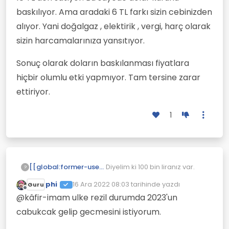
baskılıyor. Ama aradaki 6 TL farkı sizin cebinizden
alıyor. Yani doğalgaz , elektirik , vergi, harç olarak
sizin harcamalarınıza yansıtıyor.
Sonuç olarak doların baskılanması fiyatlara
hiçbir olumlu etki yapmıyor. Tam tersine zarar
ettiriyor.
1
Diyelim ki 100 bin liranız var.
[[global:former-user]]
?
phi
16 Ara 2022 08:03
tarihinde yazdı
Guru
Geçen yıl bu parayı faize
Son düzenleyen:
Çevrimdışı
koysaydınız en iyi ihtimalle %16
@kâfir-imam ulke rezil durumda 2023'un
faiz veren bankayı tercih ettiniz
Aynı parayla dolar alsaydınız
cabukcak gelip gecmesini istiyorum.
ve parayı bir yıl hiç
bir yıldaki baskılanmış dolar
çekmediniz. Birikimli olarak
kuru artışı %35 yani yıl sonunda
Aynı parayla altın yada gümüş