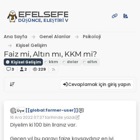
İçeriğe atla
EFE
LSEFE
DÜŞÜNCE, ELEŞTIRI VE PAYLAŞIM PLATFORMU
Ana Sayfa
Genel Alanlar
Psikoloji
Kişisel Gelişim
Faiz mi, Altın mı, KKM mi?
Kişisel Gelişim
3
2
229
Cevaplamak için giriş yapın
[[global:former-user]]
?
Üye
Çevrimdışı
16 Ara 2022 07:37
tarihinde yazdı
Son düzenleyen: [[global:former-user]]
Diyelim ki 100 bin liranız var.
Geçen yıl bu parayı faize koysaydınız en iyi