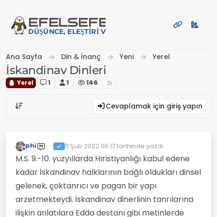
İçeriğe atla
EFE
LSEFE
DÜŞÜNCE, ELEŞTIRI VE PAYLAŞIM PLATFORMU
Ana Sayfa
Din & İnanç
Yeni
Yerel
İskandinav Dinleri
Yerel
1
1
146
Cevaplamak için giriş yapın
phi
11 Şub 2022 06:17
tarihinde yazdı
Son düzenleyen:
Çevrimdışı
M.S. 9.-10. yüzyıllarda Hıristiyanlığı kabul edene
kadar İskandinav halklarının bağlı oldukları dinsel
gelenek, çoktanrıcı ve pagan bir yapı
arzetmekteydi. İskandinav dinerlinin tanrılarına
ilişkin anlatılara Edda destanı gibi metinlerde