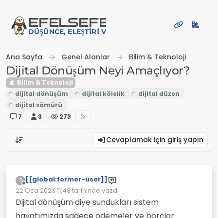
İçeriğe atla
EFE
LSEFE
DÜŞÜNCE, ELEŞTIRI VE PAYLAŞIM PLATFORMU
Ana Sayfa
Genel Alanlar
Bilim & Teknoloji
Dijital Dönüşüm Neyi Amaçlıyor?
Bilim & Teknoloji
7
3
273
Cevaplamak için giriş yapın
[[global:former-user]]
?
Çevrimdışı
22 Oca 2023 11:48
tarihinde yazdı
Son düzenleyen:
Dijital dönüşüm diye sundukları sistem
hayatımızda sadece ödemeler ve borçlar