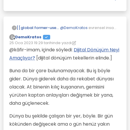
için her şey dijital ve ödeme
kolaylığı ile reklm ediliyor.
@
DemoKratos
evrensel insan
[[global:former-user]]
?
hakları kapsamında
DemoKratos
D
yapılacaksa neden olmasın?
Ama dijital dönüşüm tekellerin
Çevrimdışı
25 Oca 2023 19:29
tarihinde yazdı
elinde.
Son düzenleyen: DemoKratos
@kâfir-imam, içinde söyledi:
Dijital Dönüşüm Neyi
Amaçlıyor?
[dijital dönüşüm tekellerin elinde.]
Buna da bir çare bulunamayacak. Bu iş böyle
gider. Dünya giderek daha da rekabet dünyası
olacak. At binenin kılıç kuşananın, gemisini
yürüten kaptan anlayışları değişmek bir yana,
daha güçlenecek.
Dünya bu şekilde çalışan bir yer, böyle. Bir gün
kökünden değişecek ama o gün henüz yakın