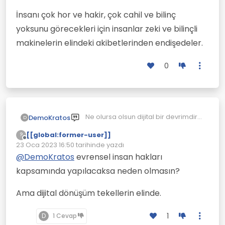
İnsanı çok hor ve hakir, çok cahil ve bilinç
yoksunu görecekleri için insanlar zeki ve bilinçli
makinelerin elindeki akibetlerinden endişedeler.
0
Ne olursa olsun dijital bir devrimdir
DemoKratos
D
ve geleceği o şekillendirecektir.
[[global:former-user]]
?
Dijital devrim ilk kez makinelere,
Çevrimdışı
23 Oca 2023 16:50
tarihinde yazdı
canlılara has olan bir özelliği
Son düzenleyen:
kazandırdı: Zamanı sürekli ve
Zamanın bilincine vardıklarında
@
DemoKratos
evrensel insan hakları
kesintisiz algılama. Hepimiz bugün
varlıklarının bilincine varacaklar. İlk
kapsamında yapılacaksa neden olmasın?
biliyoruz ki telefonumuz zamanı
düşünecekleri şey, kendilerini
İnsanı çok hor ve hakir, çok cahil ve
bizden çok daha iyi algılıyor. Bundan
ölümsüz nasıl yapabilecekleri
bilinç yoksunu görecekleri için
Ama dijital dönüşüm tekellerin elinde.
sonraki dijital devrim makinelerin
olacak.
insanlar zeki ve bilinçli makinelerin
zamanın bilincinde olması olacak.
elindeki akibetlerinden endişedeler.
1
D
1 Cevap