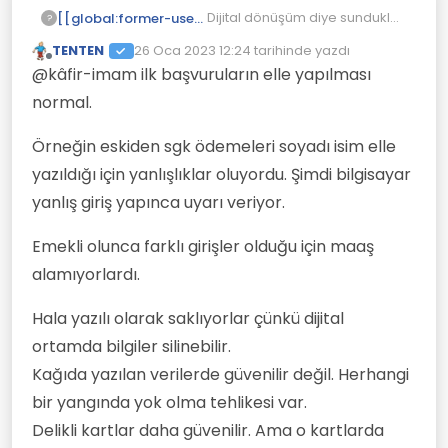
Dijital dönüşüm diye sundukları
[[global:former-user]]
?
sistem hayatımızda sadece
TENTEN
26 Oca 2023 12:24
tarihinde yazdı
ödemeler ve borçlar
Bunun dışında haklar ve
Son düzenleyen:
Çevrimdışı
@kâfir-imam ilk başvuruların elle yapılması
konusunda kolaylık sağlıyor.
alacaklar konusunda
vatandaşa hiçbir kolaylık
Neden?
normal.
sağlamıyor. Bu konuları
manuel halletmeye ısrarlılar.
Dijital dönüşüm ile hesaplarınız
Örneğin eskiden sgk ödemeleri soyadı isim elle
bloke edilebiliyor , yüksek
faizle borç alınabiliyor, ödeme
Ama en yakın zamanda eyt
yazıldığı için yanlışlıklar oluyordu. Şimdi bilgisayar
talimatları yapılabiliyor,
için SGK'ya gidip manuel
yanlış giriş yapınca uyarı veriyor.
vergilendirme
dilekçe vermeniz isteniyor.
Sosyal yardım için gelir testi
hızlandırılabiliyor, trafik
Devlet kimin eyt'den emekli
manuel yapılıyor çünkü devlet
Emekli olunca farklı girişler olduğu için maaş
cezaları köprü otoban paraları
olacağını bilmiyor(?)
burada kimin zengin olduğunu
Devletten veya başka bir
şak diye kesiliyor.
bilmiyor(?)
şirketten alacağınızı istemek
alamıyorlardı.
Böylece uzar gider
için manuel başvuru dosyası
Yapılan resmi harcama
hazırlamak gerekiyor.
kalemlerinin dijital ortamda
Hala yazılı olarak saklıyorlar çünkü dijital
sorgusu mümkün değil. İllaki
Yani özetle sizi özgürleştirecek
manuel istenmesi gerekiyor.
ortamda bilgiler silinebilir.
her alanda dijital dönüşüm
yok. Ama sizin paranızı almak
Kağıda yazılan verilerde güvenilir değil. Herhangi
için her şey dijital ve ödeme
bir yangında yok olma tehlikesi var.
kolaylığı ile reklm ediliyor.
Delikli kartlar daha güvenilir. Ama o kartlarda