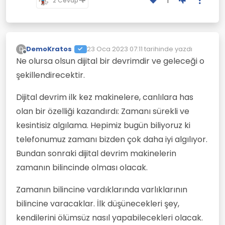
1
2 Cevap
DemoKratos
23 Oca 2023 07:11
tarihinde yazdı
D
Son düzenleyen:
Çevrimdışı
Ne olursa olsun dijital bir devrimdir ve geleceği o
şekillendirecektir.
Dijital devrim ilk kez makinelere, canlılara has
olan bir özelliği kazandırdı: Zamanı sürekli ve
kesintisiz algılama. Hepimiz bugün biliyoruz ki
telefonumuz zamanı bizden çok daha iyi algılıyor.
Bundan sonraki dijital devrim makinelerin
zamanın bilincinde olması olacak.
Zamanın bilincine vardıklarında varlıklarının
bilincine varacaklar. İlk düşünecekleri şey,
kendilerini ölümsüz nasıl yapabilecekleri olacak.