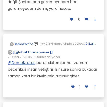
değil. Şeytan ben göremeyecem ben
göremeyecem demiş ya, o hesap.
0
@kâfir-imam, içinde söyledi:
Dijital
DemoKratos
D
Dönüşüm Neyi Amaçlıyor?
[dijital
[[global:former-user]]
?
dönüşüm tekellerin elinde.]
Buna da bir çare bulunamayacak.
Çevrimdışı
26 Oca 2023 06:30
tarihinde yazdı
Bu iş böyle gider. Dünya giderek
Son düzenleyen:
daha da rekabet dünyası olacak. At
Dünya bu şekilde çalışan bir yer,
@
DemoKratos
paralı sistemler her zaman
binenin kılıç kuşananın, gemisini
böyle. Bir gün kökünden değişecek
beceriksiz insan yetiştirir. Bir süre sonra bukadar
yürüten kaptan anlayışları değişmek
ama o gün henüz yakın değil.
bir yana, daha güçlenecek.
saman kafa bir kıvılcımla tutuşur gider.
Şeytan ben göremeyecem ben
göremeyecem demiş ya, o hesap.
1