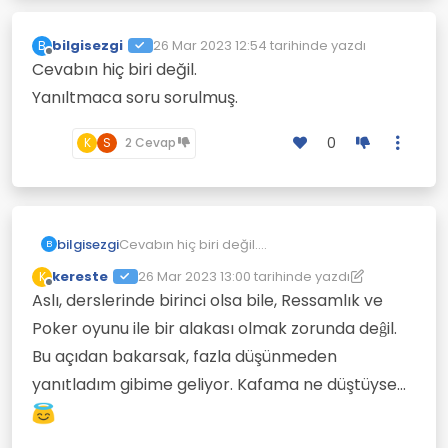
bilgisezgi
26 Mar 2023 12:54
tarihinde yazdı
B
Son düzenleyen:
Çevrimdışı
Cevabın hiç biri değil.
Yanıltmaca soru sorulmuş.
0
K
S
2 Cevap
bilgisezgi
Cevabın hiç biri değil.
B
Yanıltmaca soru sorulmuş.
kereste
26 Mar 2023 13:00
tarihinde yazdı
K
Son düzenleyen: kereste
Çevrimdışı
Aslı, derslerinde birinci olsa bile, Ressamlık ve
Poker oyunu ile bir alakası olmak zorunda deĝil.
Bu açıdan bakarsak, fazla düşünmeden
yanıtladım gibime geliyor. Kafama ne düştüyse...