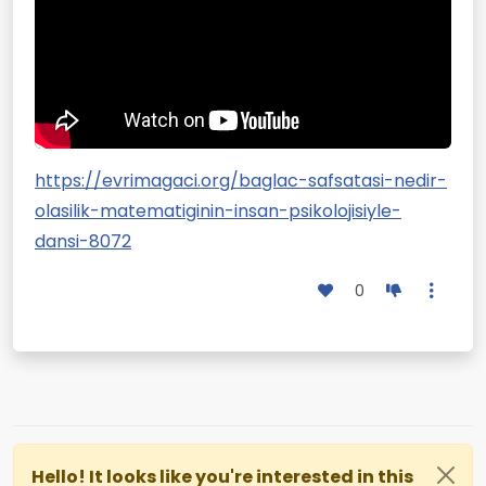
https://evrimagaci.org/baglac-safsatasi-nedir-
olasilik-matematiginin-insan-psikolojisiyle-
dansi-8072
0
Hello! It looks like you're interested in this