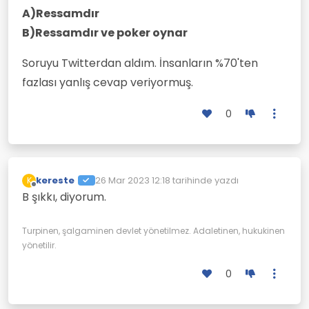
A)Ressamdır
B)Ressamdır ve poker oynar
Soruyu Twitterdan aldım. İnsanların %70'ten
fazlası yanlış cevap veriyormuş.
0
kereste
26 Mar 2023 12:18
tarihinde yazdı
K
Son düzenleyen:
Çevrimdışı
B şıkkı, diyorum.
Turpinen, şalgaminen devlet yönetilmez. Adaletinen, hukukinen
yönetilir.
0