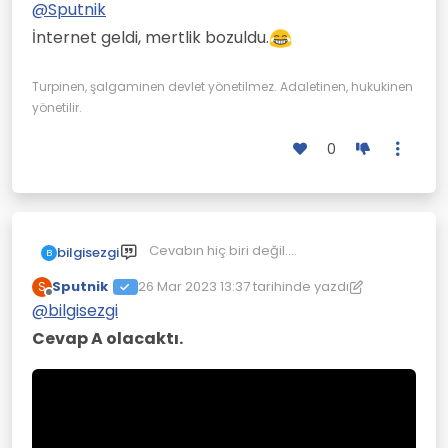
@
Sputnik
İnternet geldi, mertlik bozuldu.
Turpinen, şalgaminen devlet yönetilmez. Adaletinen, hukukinen
yönetilir.
0
Cevabın hiç biri değil.
bilgisezgi
B
Yanıltmaca soru sorulmuş.
Sputnik
26 Mar 2023 13:37
tarihinde yazdı
S
Son düzenleyen: Sputnik
Çevrimdışı
@
bilgisezgi
Cevap A olacaktı.