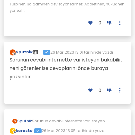
Turpinen, şalgaminen devlet yönetilmez. Adaletinen, hukukinen
yönetilir.
0
Sputnik
26 Mar 2023 13:01
tarihinde yazdı
S
Son düzenleyen:
Çevrimdışı
Sorunun cevabı internette var isteyen bakabilir.
Yeni görenler ise cevaplarını önce buraya
yazsınlar.
0
Sputnik
Sorunun cevabı internette var isteyen
S
bakabilir. Yeni görenler ise cevaplarını önce
kereste
26 Mar 2023 13:05
tarihinde yazdı
K
buraya yazsınlar.
Son düzenleyen:
Çevrimdışı