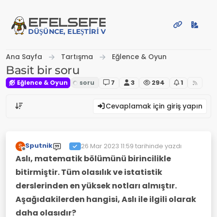
İçeriğe atla
EFE
LSEFE
DÜŞÜNCE, ELEŞTIRI VE PAYLAŞIM PLATFORMU
Ana Sayfa
Tartışma
Eğlence & Oyun
Basit bir soru
Eğlence & Oyun
7
3
294
1
Cevaplamak için giriş yapın
Sputnik
26 Mar 2023 11:59
tarihinde yazdı
S
Son düzenleyen:
Çevrimdışı
Aslı, matematik bölümünü birincilikle
bitirmiştir. Tüm olasılık ve istatistik
derslerinden en yüksek notları almıştır.
Aşağıdakilerden hangisi, Aslı ile ilgili olarak
daha olasıdır?