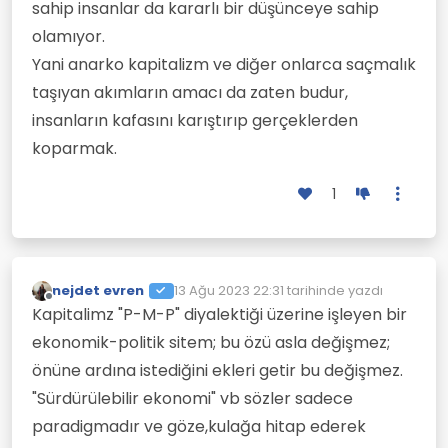
sahip insanlar da kararlı bir düşünceye sahip
olamıyor.
Yani anarko kapitalizm ve diğer onlarca saçmalık
taşıyan akımların amacı da zaten budur,
insanların kafasını karıştırıp gerçeklerden
koparmak.
1
nejdet evren
13 Ağu 2023 22:31
tarihinde yazdı
Son düzenleyen:
Çevrimdışı
Kapitalimz "P-M-P" diyalektiği üzerine işleyen bir
ekonomik-politik sitem; bu özü asla değişmez;
önüne ardına istediğini ekleri getir bu değişmez.
"Sürdürülebilir ekonomi" vb sözler sadece
paradigmadır ve göze,kulağa hitap ederek