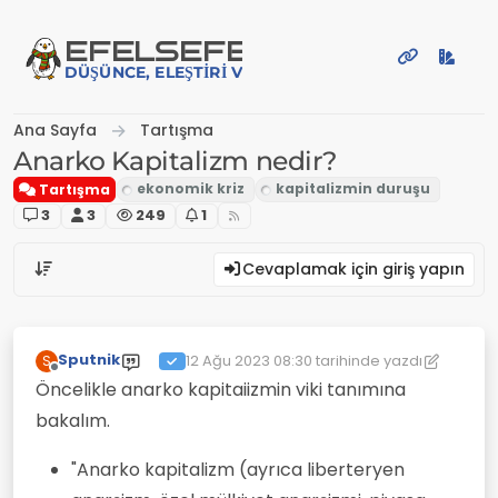
İçeriğe atla
EFE
LSEFE
DÜŞÜNCE, ELEŞTIRI VE PAYLAŞIM PLATFORMU
Ana Sayfa
Tartışma
Anarko Kapitalizm nedir?
Tartışma
3
3
249
1
Cevaplamak için giriş yapın
Sputnik
12 Ağu 2023 08:30
tarihinde yazdı
S
Son düzenleyen: Sputnik
8 Ara 2023 08:31
Çevrimdışı
Öncelikle anarko kapitaiizmin viki tanımına
bakalım.
"Anarko kapitalizm (ayrıca liberteryen