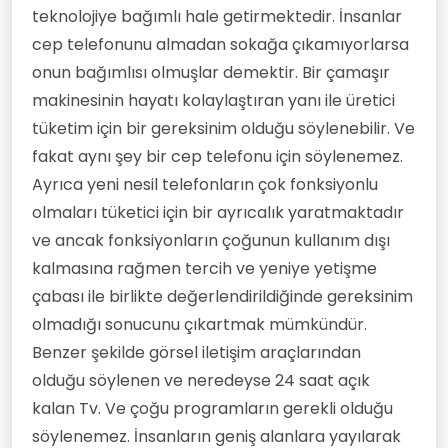
edebiyat/felsefi metinler sayılabilecek
teknolojiye bağımlı hale getirmektedir. İnsanlar
mektuplaşmalar yolu ile uzaklara
cep telefonunu almadan sokağa çıkamıyorlarsa
ulaşılabilmekteydi. Teknoloji son yüz yılda
yaptığı sıçrama ile on-binlerce yıllık
onun bağımlısı olmuşlar demektir. Bir çamaşır
sıçramasından kat-be-kat fazlasını
makinesinin hayatı kolaylaştıran yanı ile üretici
gerçekleştirmiştir. Öküzün sabana
koşulması ve buharın makineye
tüketim için bir gereksinim olduğu söylenebilir. Ve
uyarlanmasından sonraki en büyük
fakat aynı şey bir cep telefonu için söylenemez.
sıçramalardan biri olduğu su götürmez
Ayrıca yeni nesil telefonların çok fonksiyonlu
bir gerçekliktir. Zamanla dijital-teknoloji
ile görsel-teknolojinin devasa adımları
olmaları tüketici için bir ayrıcalık yaratmaktadır
karşısında gazeteler daha az alınmaya,
ve ancak fonksiyonların çoğunun kullanım dışı
kitaplar daha az okunmaya başlanmıştır.
Mektuplar hak-getire...sanal dünyanın
kalmasına rağmen tercih ve yeniye yetişme
yaratıcılığı tüm ilişkileri sanallaştırmaya
çabası ile birlikte değerlendirildiğinde gereksinim
başlamıştır. Dayanıklı ve dayanıksız
tüketim maddelerinin alım-satımı da
olmadığı sonucunu çıkartmak mümkündür.
sanal aleme taşınmış ve insan kitleleri
Benzer şekilde görsel iletişim araçlarından
oturdukları yere adeta pasif bir şekilde
hapsedilmiştir. Bu edimsizlik insan
olduğu söylenen ve neredeyse 24 saat açık
kitlelerini rahatsız etmemektedir; -çünkü
kalan Tv. Ve çoğu programların gerekli olduğu
teknolojinin ön-yüzü parlaktır,- tam
tersine oturduğu yerden her şeye
söylenemez. İnsanların geniş alanlara yayılarak