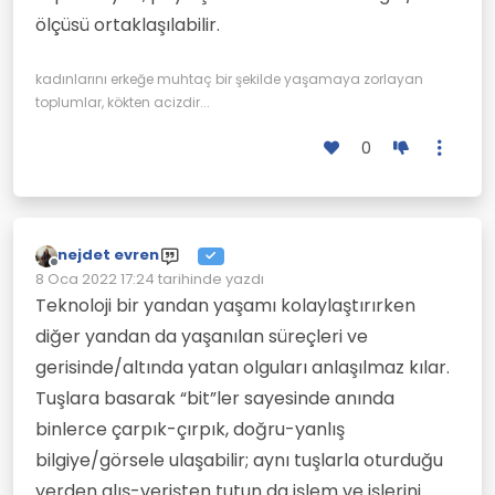
ölçüsü ortaklaşılabilir.
kadınlarını erkeğe muhtaç bir şekilde yaşamaya zorlayan
toplumlar, kökten acizdir...
0
nejdet evren
Çevrimdışı
8 Oca 2022 17:24
tarihinde yazdı
Son düzenleyen:
Teknoloji bir yandan yaşamı kolaylaştırırken
diğer yandan da yaşanılan süreçleri ve
gerisinde/altında yatan olguları anlaşılmaz kılar.
Tuşlara basarak “bit”ler sayesinde anında
binlerce çarpık-çırpık, doğru-yanlış
bilgiye/görsele ulaşabilir; aynı tuşlarla oturduğu
yerden alış-verişten tutun da işlem ve işlerini