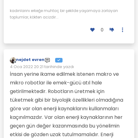
kadınlarını erkeğe muhtaç bir şekilde yaşamaya zorlayan
toplumlar, kökten acizdir...
0
nejdet evren
Çevrimdışı
4 Oca 2022 20:21
tarihinde yazdı
Son düzenleyen:
İnsan yerine ikame edilmek istenen makro ve
mikro robotlar ile emek-gücü atıl hale
getirilmektedir. Robotların üretmek için
tüketmek gibi bir biyolojik özellikleri olmadığına
göre var olan enerji kaynaklarını kullanmaları
kaçınılmazdır. Var olan enerji kaynaklarının her
geçen gün değer kazanmasında bu yönelimin
etkisi de gözden uzak tutulmamalıdır. Enerji