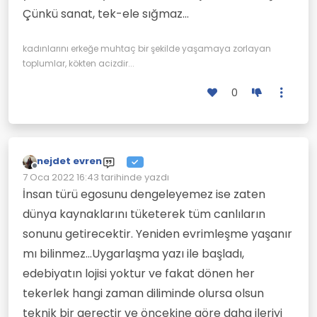
Çünkü sanat, tek-ele sığmaz…
kadınlarını erkeğe muhtaç bir şekilde yaşamaya zorlayan
toplumlar, kökten acizdir...
0
nejdet evren
Çevrimdışı
7 Oca 2022 16:43
tarihinde yazdı
Son düzenleyen:
İnsan türü egosunu dengeleyemez ise zaten
dünya kaynaklarını tüketerek tüm canlıların
sonunu getirecektir. Yeniden evrimleşme yaşanır
mı bilinmez...Uygarlaşma yazı ile başladı,
edebiyatın lojisi yoktur ve fakat dönen her
tekerlek hangi zaman diliminde olursa olsun
teknik bir gereçtir ve öncekine göre daha ileriyi