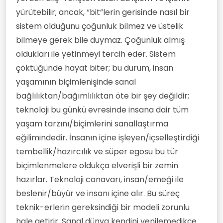
yürütebilir; ancak, “bit”lerin gerisinde nasıl bir
sistem olduğunu çoğunluk bilmez ve üstelik
bilmeye gerek bile duymaz. Çoğunluk almış
oldukları ile yetinmeyi tercih eder. Sistem
çöktüğünde hayat biter; bu durum, insan
yaşamının biçimlenişinde sanal
bağlılıktan/bağımlılıktan öte bir şey değildir;
teknoloji bu günkü evresinde insana dair tüm
yaşam tarzını/biçimlerini sanallaştırma
eğilimindedir. İnsanın içine işleyen/içselleştirdiği
tembellik/hazırcılık ve süper egosu bu tür
biçimlenmelere oldukça elverişli bir zemin
hazırlar. Teknoloji canavarı, insan/emeği ile
beslenir/büyür ve insanı içine alır. Bu süreç
teknik-erlerin gereksindiği bir modeli zorunlu
hale getirir. Sanal dünya kendini yenilemedikçe