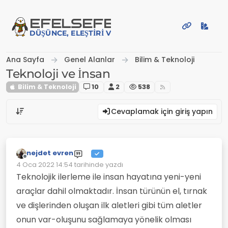
İçeriğe atla
EFE
LSEFE
DÜŞÜNCE, ELEŞTIRI VE PAYLAŞIM PLATFORMU
Ana Sayfa
Genel Alanlar
Bilim & Teknoloji
Teknoloji ve İnsan
Bilim & Teknoloji
10
2
538
Cevaplamak için giriş yapın
nejdet evren
Çevrimdışı
4 Oca 2022 14:54
tarihinde yazdı
Son düzenleyen:
Teknolojik ilerleme ile insan hayatına yeni-yeni
araçlar dahil olmaktadır. İnsan türünün el, tırnak
ve dişlerinden oluşan ilk aletleri gibi tüm aletler
onun var-oluşunu sağlamaya yönelik olması