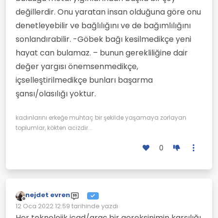
değillerdir. Onu yaratan insan olduğuna göre onu
denetleyebilir ve bağlılığını ve de bağımlılığını
sonlandırabilir. -Göbek bağı kesilmedikçe yeni
hayat can bulamaz. – bunun gerekliliğine dair
değer yargısı önemsenmedikçe,
içselleştirilmedikçe bunları başarma
şansı/olasılığı yoktur.
kadınlarını erkeğe muhtaç bir şekilde yaşamaya zorlayan
toplumlar, kökten acizdir...
0
nejdet evren
Çevrimdışı
12 Oca 2022 12:59
tarihinde yazdı
Son düzenleyen:
Her teknolojik icad/araç bir gereksinimin karşılığı