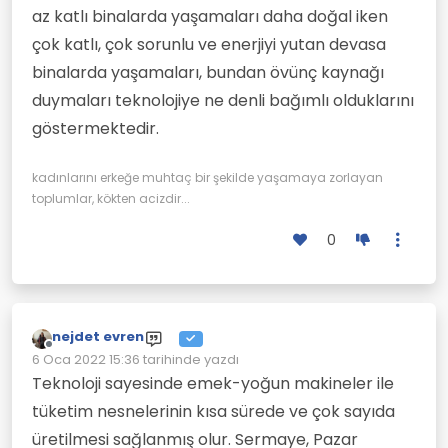
ulaşabilmenin keyfi insana cazip ve
az katlı binalarda yaşamaları daha doğal iken
eğlenceli gelmektedir. Bir yandan işsizler
ordusu yaratılırken öbür yandan klavye
çok katlı, çok sorunlu ve enerjiyi yutan devasa
başında evde-iş-yönetimi cazibesi ile
binalarda yaşamaları, bundan övünç kaynağı
insanların tüm zamanları ellerinden
alınmış ve yeni tür emek-sömürüsü
duymaları teknolojiye ne denli bağımlı olduklarını
yöntemleri geliştirilmiştir.
göstermektedir.
kadınlarını erkeğe muhtaç bir şekilde yaşamaya zorlayan
toplumlar, kökten acizdir...
0
nejdet evren
Çevrimdışı
6 Oca 2022 15:36
tarihinde yazdı
Son düzenleyen:
Teknoloji sayesinde emek-yoğun makineler ile
tüketim nesnelerinin kısa sürede ve çok sayıda
üretilmesi sağlanmış olur. Sermaye, Pazar