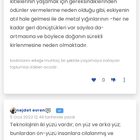
kitlelerinin yaşamak için gereksindiklerinden
ödünler vermelerine neden olduğu gibi, eskiyenin
atıl hale gelmesi ile de metal yığınlarının –her ne
kadar geri dönüştükleri var sayılsa da-
artmasına ve böylece doğanın sürekli
kirlenmesine neden olmaktadır.
kadınlarını erkeğe muhtaç bir şekilde yaşamaya zorlayan
toplumlar, kökten acizdir...
0
nejdet evren
Çevrimdışı
5 Oca 2022 12:46
tarihinde yazdı
Son düzenleyen:
Teknolojinin iki yüzü vardır; ön yüz ve arka yüz;
bunlardan ön-yüzü insanlara cilalanmış ve