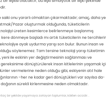
ir ilişkisi olacaktır; bu ilişki simbiyotik bir ilişki şeklinde
dir.
e saiki onu yararlı olmaktan çıkarmaktadır; amaç, daha ye
satmak/Pazar oluşturmak olduğunda, tüketicilerin
knolojiyi üreten kesimlerce belirlenmeye başlanmış
r kere dönmeye başladı mı artık tüketicilerin ne tercihleri
 teknolojiye ayak uydurma yarışı son bulur. Bunun insan ve
olduğu söylenemez. Tam tersine teknoloji yarışı tüketimin
yeni ile eskinin yer değiştirmesinin sağlanması ve
gereksinime dönüştürülerek insan kitlelerinin yaşamak iç
ünler vermelerine neden olduğu gibi, eskiyenin atıl hale
ığınlarının –her ne kadar geri dönüştükleri var sayılsa da-
doğanın sürekli kirlenmesine neden olmaktadır.
htaç bir şekilde yaşamaya zorlayan toplumlar, kökten acizdir...