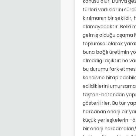
konusu olur. Dünya gez
türleri varlıklarını sür
kırılmanın bir şeklidi
olamayacaktır. Belki mi
gelmiş olduğu aşama iti
toplumsal olarak yarat
buna bağlı üretimin y
olmadığı açıktır; ne v
bu durumu fark etmesin
kendisine hitap edebil
edildiklerini umursam
taştan-betondan yapıla
gösterilirler. Bu tür 
harcanan enerji bir yan
küçük yerleşkelerin –ör
bir enerji harcamaları