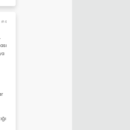
#4
.
ası
ya
ar
ığı