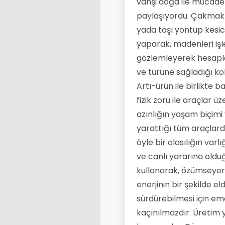
vahşi doğa ile mücadel
paylaşıyordu. Çakmak t
yada taşı yontup kesic
yaparak, madenleri işl
gözlemleyerek hesaplar
ve türüne sağladığı kol
Artı-ürün ile birlikte
fizik zoru ile araçlar
azınlığın yaşam biçimi
yarattığı tüm araçlarda
öyle bir olasılığın varl
ve canlı yararına olduğu 
kullanarak, özümseyere
enerjinin bir şekilde el
sürdürebilmesi için em
kaçınılmazdır. Üretim 