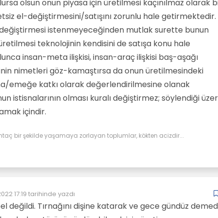
lursa olsun onun piyasa için üretilmesi kaçınılmaz olarak b
tsiz el-değiştirmesini/satışını zorunlu hale getirmektedir.
-değiştirmesi istenmeyeceğinden mutlak surette bunun
üretilmesi teknolojinin kendisini de satışa konu hale
unca insan-meta ilişkisi, insan-araç ilişkisi baş-aşağı
inin nimetleri göz-kamaştırsa da onun üretilmesindeki
na/emeğe katkı olarak değerlendirilmesine olanak
 istisnalarının olması kuralı değiştirmez; söylendiği üze
lamak içindir.
htaç bir şekilde yaşamaya zorlayan toplumlar, kökten acizdir...
022 17:19
tarihinde yazdı
enleyen:
l değildi. Tırnağını dişine katarak ve gece gündüz deme