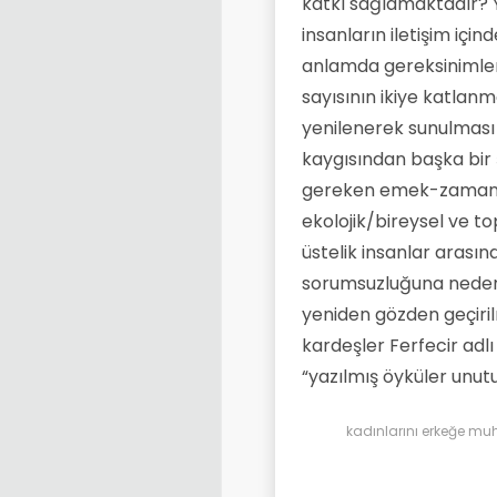
katkı sağlamaktadır? Ya
insanların iletişim içi
anlamda gereksinimleri
sayısının ikiye katlanma
yenilenerek sunulması
kaygısından başka bir ş
gereken emek-zamanı 
ekolojik/bireysel ve t
üstelik insanlar arasınd
sorumsuzluğuna neden o
yeniden gözden geçiri
kardeşler Ferfecir adlı
“yazılmış öyküler unutul
kadınlarını erkeğe muh