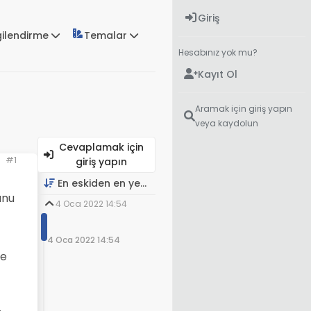
Giriş
gilendirme
Temalar
Hesabınız yok mu?
Kayıt Ol
Aramak için giriş yapın
veya kaydolun
Cevaplamak için
#1
giriş yapın
En eskiden en yeniye
unu
4 Oca 2022 14:54
4 Oca 2022 14:54
ne