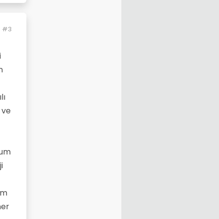
#3
i
n
lı
 ve
rum
i
ım
her