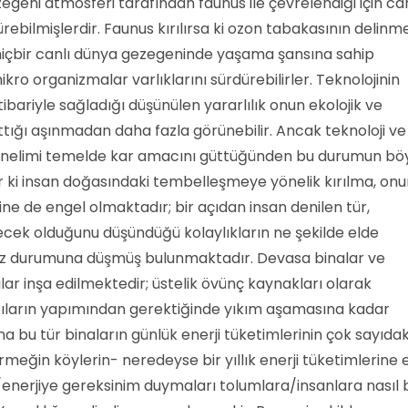
egeni atmosferi tarafından faunus ile çevrelendiği için can
dürebilmişlerdir. Faunus kırılırsa ki ozon tabakasının delinm
r, hiçbir canlı dünya gezegeninde yaşama şansına sahip
kro organizmalar varlıklarını sürdürebilirler. Teknolojinin
bariyle sağladığı düşünülen yararlılık onun ekolojik ve
tığı aşınmadan daha fazla görünebilir. Ancak teknoloji ve
önelimi temelde kar amacını güttüğünden bu durumun bö
ar ki insan doğasındaki tembelleşmeye yönelik kırılma, on
e de engel olmaktadır; bir açıdan insan denilen tür,
ecek olduğunu düşündüğü kolaylıkların ne şekilde elde
az durumuna düşmüş bulunmaktadır. Devasa binalar ve
r inşa edilmektedir; üstelik övünç kaynakları olarak
yapıların yapımından gerektiğinde yıkım aşamasına kadar
a bu tür binaların günlük enerji tüketimlerinin çok sayıdak
meğin köylerin- neredeyse bir yıllık enerji tüketimlerine e
/enerjiye gereksinim duymaları tolumlara/insanlara nasıl b