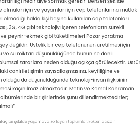
rarlılığı nedir diye sormak gerekir. Benzeri şekilde
nde olmaları için ve yaşamları için cep telefonlarına mutlak
 olmadığı halde kişi başına kullanılan cep telefonları
sı, 3G, 4G gibi teknolojiyi içeren telefonların sürekli
 ve peynir-ekmek gibi tüketilmeleri Pazar yaratma
ey değildir. Üstelik bir cep telefonunun üretilmesi için
ve su miktarı düşünüldüğünde bunun ne denli
oplumsal zararlara neden olduğu açıkça görülecektir. Üstü
aki canlı iletişimin sayısallaşmasına, keyfiliğine ve
lduğu da düşünüldüğünde teknoloji-insan ilişkisinin
lmesi kaçınılmaz olmaktadır. Metin ve Kemal Kahraman
 albümlerinde bir şiirlerinde şunu dillendirmektedirler;
malı”...
taç bir şekilde yaşamaya zorlayan toplumlar, kökten acizdir...