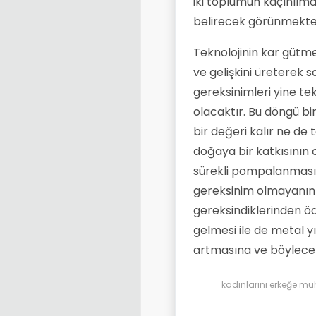
iki toplumun kaçınılmaz b
belirecek görünmekte
Teknolojinin kar gütm
ve gelişkini üreterek 
gereksinimleri yine te
olacaktır. Bu döngü bi
bir değeri kalır ne de
doğaya bir katkısının 
sürekli pompalanması, 
gereksinim olmayanın 
gereksindiklerinden öd
gelmesi ile de metal y
artmasına ve böylece 
kadınlarını erkeğe mu