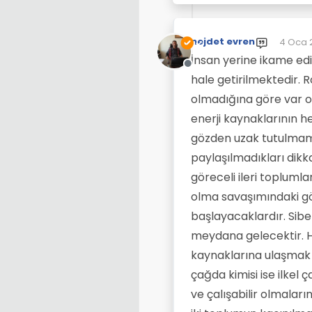
nejdet evren
4 Oca 
Son dü
İnsan yerine ikame ed
Çevrimdışı
hale getirilmektedir. R
olmadığına göre var ol
enerji kaynaklarının 
gözden uzak tutulmamal
paylaşılmadıkları dikk
göreceli ileri toplumla
olma savaşımındaki g
başlayacaklardır. Sib
meydana gelecektir. H
kaynaklarına ulaşmak z
çağda kimisi ise ilkel
ve çalışabilir olmala