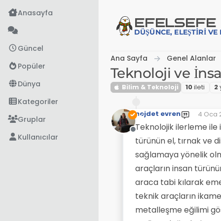
İçeriğe atla
Anasayfa
EFE
LSEFE
DÜŞÜNCE, ELEŞTIRI V
Güncel
Ana Sayfa
Genel Alanlar
Popüler
Teknoloji ve İns
Dünya
Bilim & Teknoloji
10
i̇leti
2
Kategoriler
nejdet evren
4 Oca 
Son dü
Gruplar
Teknolojik ilerleme ile
Çevrimdışı
Kullanıcılar
türünün el, tırnak ve d
sağlamaya yönelik olm
araçların insan türünü
araca tabi kılarak em
teknik araçların ikames
metalleşme eğilimi gös