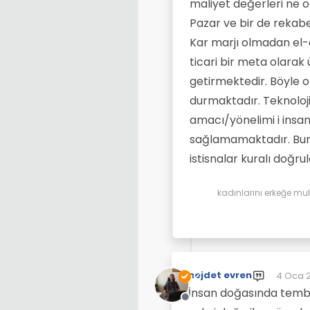
maliyet değerleri ne o
Pazar ve bir de rekabe
Kar marjı olmadan el
ticari bir meta olarak 
getirmektedir. Böyle ol
durmaktadır. Teknoloj
amacı/yönelimi i insa
sağlamamaktadır. Bunun
istisnalar kuralı doğru
kadınlarını erkeğe mu
nejdet evren
4 Oca 2
Son düz
İnsan doğasında tembe
Çevrimdışı