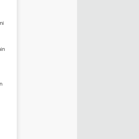
ni
nin
in