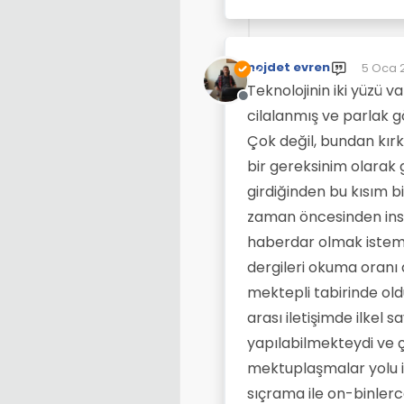
nejdet evren
5 Oca 
Son dü
Teknolojinin iki yüzü 
Çevrimdışı
cilalanmış ve parlak g
Çok değil, bundan kırk
bir gereksinim olarak 
girdiğinden bu kısım bi
zaman öncesinden insa
haberdar olmak istemek
dergileri okuma oranı
mektepli tabirinde ol
arası iletişimde ilkel 
yapılabilmekteydi ve ç
mektuplaşmalar yolu il
sıçrama ile on-binlerc