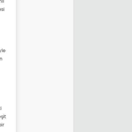
lı
esi
yle
un
i
şit
ir