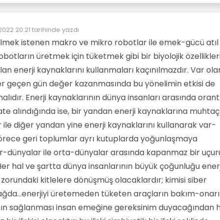
2022 20:21
tarihinde yazdı
zenleyen:
ilmek istenen makro ve mikro robotlar ile emek-gücü atıl
obotların üretmek için tüketmek gibi bir biyolojik özellikler
an enerji kaynaklarını kullanmaları kaçınılmazdır. Var ola
her geçen gün değer kazanmasında bu yönelimin etkisi de
ıdır. Enerji kaynaklarının dünya insanları arasında orantı
ate alındığında ise, bir yandan enerji kaynaklarına muhtaç
r ile diğer yandan yine enerji kaynaklarını kullanarak var-
örece geri toplumlar ayrı kutuplarda yoğunlaşmaya
er-dünyalar ile orta-dünyalar arasında kapanmaz bir uçu
er hal ve şartta dünya insanlarının büyük çoğunluğu enerj
orundaki kitlelere dönüşmüş olacaklardır; kimisi siber
 çağda...enerjiyi üretemeden tüketen araçların bakım-onar
rının sağlanması insan emeğine gereksinim duyacağından 