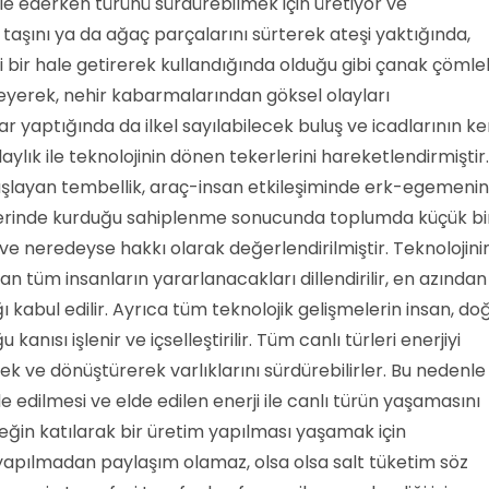
e ederken türünü sürdürebilmek için üretiyor ve
aşını ya da ağaç parçalarını sürterek ateşi yaktığında,
i bir hale getirerek kullandığında olduğu gibi çanak çömle
eyerek, nehir kabarmalarından göksel olayları
 yaptığında da ilkel sayılabilecek buluş ve icadlarının ke
aylık ile teknolojinin dönen tekerlerini hareketlendirmiştir.
 başlayan tembellik, araç-insan etkileşiminde erk-egemenin
 üzerinde kurduğu sahiplenme sonucunda toplumda küçük bi
 ve neredeyse hakkı olarak değerlendirilmiştir. Teknolojini
n tüm insanların yararlanacakları dillendirilir, en azından
ığı kabul edilir. Ayrıca tüm teknolojik gelişmelerin insan, do
kanısı işlenir ve içselleştirilir. Tüm canlı türleri enerjiyi
k ve dönüştürerek varlıklarını sürdürebilirler. Bu nedenle
de edilmesi ve elde edilen enerji ile canlı türün yaşamasını
eğin katılarak bir üretim yapılması yaşamak için
yapılmadan paylaşım olamaz, olsa olsa salt tüketim söz