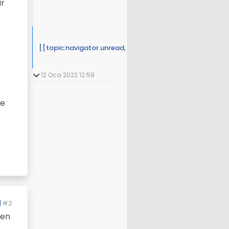
ir
[[topic:navigator.unread, 3]]
12 Oca 2022 12:59
re
#2
den