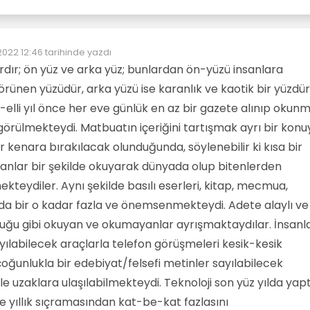
2022 12:46
tarihinde yazdı
zenleyen:
vardır; ön yüz ve arka yüz; bunlardan ön-yüzü insanlara
örünen yüzüdür, arka yüzü ise karanlık ve kaotik bir yüzdür
-elli yıl önce her eve günlük en az bir gazete alınıp okunm
görülmekteydi. Matbuatın içeriğini tartışmak ayrı bir konu
r kenara bırakılacak olunduğunda, söylenebilir ki kısa bir
nlar bir şekilde okuyarak dünyada olup bitenlerden
teydiler. Aynı şekilde basılı eserleri, kitap, mecmua,
 da bir o kadar fazla ve önemsenmekteydi. Adete alaylı ve
duğu gibi okuyan ve okumayanlar ayrışmaktaydılar. İnsanl
sayılabilecek araçlarla telefon görüşmeleri kesik-kesik
oğunlukla bir edebiyat/felsefi metinler sayılabilecek
e uzaklara ulaşılabilmekteydi. Teknoloji son yüz yılda yapt
e yıllık sıçramasından kat-be-kat fazlasını