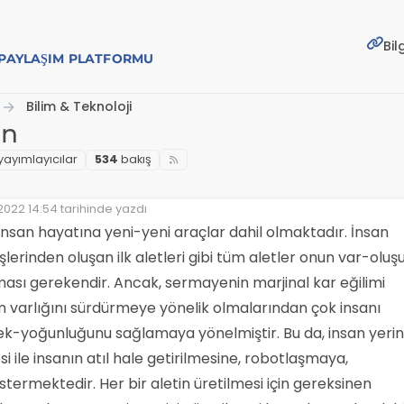
Bil
E PAYLAŞIM PLATFORMU
Bilim & Teknoloji
an
yayımlayıcılar
534
bakış
2022 14:54
tarihinde yazdı
zenleyen:
 insan hayatına yeni-yeni araçlar dahil olmaktadır. İnsan
işlerinden oluşan ilk aletleri gibi tüm aletler onun var-oluş
ası gerekendir. Ancak, sermayenin marjinal kar eğilimi
n varlığını sürdürmeye yönelik olmalarından çok insanı
ek-yoğunluğunu sağlamaya yönelmiştir. Bu da, insan yeri
i ile insanın atıl hale getirilmesine, robotlaşmaya,
termektedir. Her bir aletin üretilmesi için gereksinen