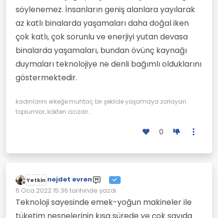
ulaşabilmenin keyfi insana cazip ve
söylenemez. İnsanların geniş alanlara yayılarak
eğlenceli gelmektedir. Bir yandan işsizler
az katlı binalarda yaşamaları daha doğal iken
ordusu yaratılırken öbür yandan klavye
başında evde-iş-yönetimi cazibesi ile
çok katlı, çok sorunlu ve enerjiyi yutan devasa
insanların tüm zamanları ellerinden
binalarda yaşamaları, bundan övünç kaynağı
alınmış ve yeni tür emek-sömürüsü
yöntemleri geliştirilmiştir.
duymaları teknolojiye ne denli bağımlı olduklarını
göstermektedir.
kadınlarını erkeğe muhtaç bir şekilde yaşamaya zorlayan
toplumlar, kökten acizdir...
0
nejdet evren
Yetkin
Çevrimdışı
6 Oca 2022 15:36
tarihinde yazdı
Son düzenleyen:
Teknoloji sayesinde emek-yoğun makineler ile
tüketim nesnelerinin kısa sürede ve çok sayıda