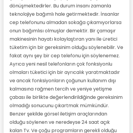
dönüşmektedirler. Bu durum insanı zamanla
edebiyat/felsefi metinler sayılabilecek
mektuplaşmalar yolu ile uzaklara
teknolojiye bağımlı hale getirmektedir. İnsanlar
ulaşılabilmekteydi. Teknoloji son yüz yılda
cep telefonunu almadan sokağa çıkamıyorlarsa
yaptığı sıçrama ile on-binlerce yıllık
sıçramasından kat-be-kat fazlasını
onun bağımlısı olmuşlar demektir. Bir çamaşır
gerçekleştirmiştir. Öküzün sabana
makinesinin hayatı kolaylaştıran yanı ile üretici
koşulması ve buharın makineye
uyarlanmasından sonraki en büyük
tüketim için bir gereksinim olduğu söylenebilir. Ve
sıçramalardan biri olduğu su götürmez
fakat aynı şey bir cep telefonu için söylenemez.
bir gerçekliktir. Zamanla dijital-teknoloji
ile görsel-teknolojinin devasa adımları
Ayrıca yeni nesil telefonların çok fonksiyonlu
karşısında gazeteler daha az alınmaya,
olmaları tüketici için bir ayrıcalık yaratmaktadır
kitaplar daha az okunmaya başlanmıştır.
Mektuplar hak-getire...sanal dünyanın
ve ancak fonksiyonların çoğunun kullanım dışı
yaratıcılığı tüm ilişkileri sanallaştırmaya
kalmasına rağmen tercih ve yeniye yetişme
başlamıştır. Dayanıklı ve dayanıksız
tüketim maddelerinin alım-satımı da
çabası ile birlikte değerlendirildiğinde gereksinim
sanal aleme taşınmış ve insan kitleleri
olmadığı sonucunu çıkartmak mümkündür.
oturdukları yere adeta pasif bir şekilde
hapsedilmiştir. Bu edimsizlik insan
Benzer şekilde görsel iletişim araçlarından
kitlelerini rahatsız etmemektedir; -çünkü
olduğu söylenen ve neredeyse 24 saat açık
teknolojinin ön-yüzü parlaktır,- tam
tersine oturduğu yerden her şeye
kalan Tv. Ve çoğu programların gerekli olduğu