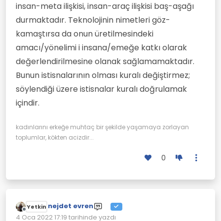
insan-meta ilişkisi, insan-araç ilişkisi baş-aşağı
durmaktadır. Teknolojinin nimetleri göz-
kamaştırsa da onun üretilmesindeki
amacı/yönelimi i insana/emeğe katkı olarak
değerlendirilmesine olanak sağlamamaktadır.
Bunun istisnalarının olması kuralı değiştirmez;
söylendiği üzere istisnalar kuralı doğrulamak
içindir.
kadınlarını erkeğe muhtaç bir şekilde yaşamaya zorlayan
toplumlar, kökten acizdir...
0
nejdet evren
Yetkin
Çevrimdışı
4 Oca 2022 17:19
tarihinde yazdı