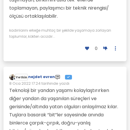
toplamayan, paylaşımcı bir teknik nirengisi/
ölçüsü ortaklaşılabilir.
kadınlarını erkeğe muhtaç bir şekilde yaşamaya zorlayan
toplumlar, kökten acizdir...
0
nejdet evren
Yetkin
Çevrimdışı
8 Oca 2022 17:24
tarihinde yazdı
Son düzenleyen:
Teknoloji bir yandan yaşamı kolaylaştırırken
diğer yandan da yaşanılan süreçleri ve
gerisinde/altında yatan olguları anlaşılmaz kılar.
Tuşlara basarak “bit”ler sayesinde anında
binlerce çarpık-çırpık, doğru-yanlış