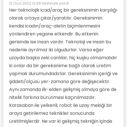
Çevrimdışı
12 Oca 2022 12:59
tarihinde yazdı
Son düzenleyen:
Her teknolojik icad/araç bir gereksinimin karşılığı
olarak ortaya çıkar/yaratılır. Gereksinimin
kendisi icadın/araç-aletin biçimlenmesini
yönlendiren yegane etkendir. Bu etkenin
gerisinde ise insan vardır. Teknoloji ve insan bu
nedenle ayrılmaz iki olgudurlar. Varsa eğer
uzayda başka zeki canlılar, hiç kuşku olmamalıdır
ki onlar da bir gereksinime bağlı olarak üretim
yapmak durumundadırlar. Gereksinimin içeriği ve
şiddeti/ölçüsü yer-zamana göre değişecektir.
Aynı zamanda ilk-elden gelişmiş olmaya göre de
nitelik farkına bürünmesi kaçınılmazdır.
Karasaban ile yelkenli, robot ile uzay mekiği bir
araya getirilemez teknikler sonucunda
üretilmişlerdir. Ne var ki gelişmiş tekniğin içinde