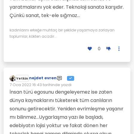
yaratmalarını yok eder. Teknoloji sanata karşıdır.
Çünkü sanat, tek-ele sığmaz…
kadınlarını erkeğe muhtaç bir şekilde yaşamaya zorlayan
toplumlar, kökten acizdir...
0
nejdet evren
Yetkin
Çevrimdışı
7 Oca 2022 16:43
tarihinde yazdı
Son düzenleyen:
İnsan türü egosunu dengeleyemez ise zaten
dünya kaynaklarını tüketerek tüm canlıların
sonunu getirecektir. Yeniden evrimleşme yaşanır
mı bilinmez...Uygarlaşma yazı ile başladı,
edebiyatın lojisi yoktur ve fakat dönen her
tekerlek hangi zaman diliminde olursa olsun