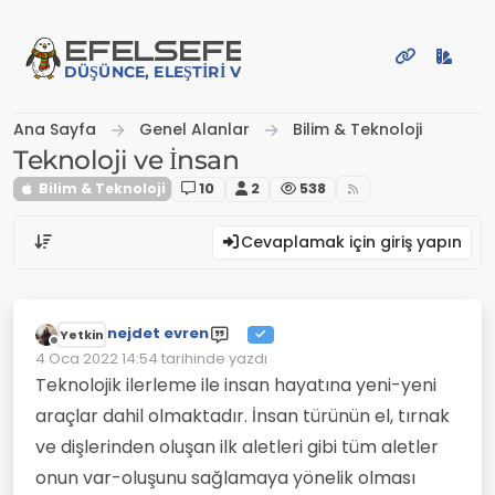
İçeriğe atla
EFE
LSEFE
DÜŞÜNCE, ELEŞTIRI VE PAYLAŞIM PLATFORMU
Ana Sayfa
Genel Alanlar
Bilim & Teknoloji
Teknoloji ve İnsan
Bilim & Teknoloji
10
2
538
Cevaplamak için giriş yapın
nejdet evren
Yetkin
Çevrimdışı
4 Oca 2022 14:54
tarihinde yazdı
Son düzenleyen:
Teknolojik ilerleme ile insan hayatına yeni-yeni
araçlar dahil olmaktadır. İnsan türünün el, tırnak
ve dişlerinden oluşan ilk aletleri gibi tüm aletler
onun var-oluşunu sağlamaya yönelik olması