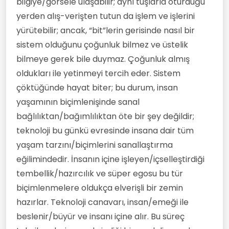
bilgiye/görsele ulaşabilir; aynı tuşlarla oturduğu
yerden alış-verişten tutun da işlem ve işlerini
yürütebilir; ancak, “bit”lerin gerisinde nasıl bir
sistem olduğunu çoğunluk bilmez ve üstelik
bilmeye gerek bile duymaz. Çoğunluk almış
oldukları ile yetinmeyi tercih eder. Sistem
çöktüğünde hayat biter; bu durum, insan
yaşamının biçimlenişinde sanal
bağlılıktan/bağımlılıktan öte bir şey değildir;
teknoloji bu günkü evresinde insana dair tüm
yaşam tarzını/biçimlerini sanallaştırma
eğilimindedir. İnsanın içine işleyen/içselleştirdiği
tembellik/hazırcılık ve süper egosu bu tür
biçimlenmelere oldukça elverişli bir zemin
hazırlar. Teknoloji canavarı, insan/emeği ile
beslenir/büyür ve insanı içine alır. Bu süreç