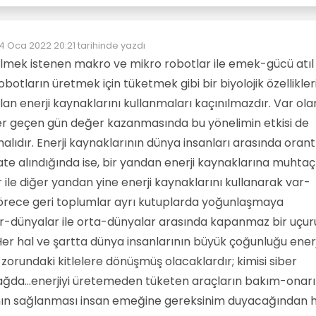
4 Oca 2022 20:21
tarihinde yazdı
Son düzenleyen:
ilmek istenen makro ve mikro robotlar ile emek-gücü atıl
obotların üretmek için tüketmek gibi bir biyolojik özellikler
an enerji kaynaklarını kullanmaları kaçınılmazdır. Var ola
her geçen gün değer kazanmasında bu yönelimin etkisi de
ıdır. Enerji kaynaklarının dünya insanları arasında orantı
ate alındığında ise, bir yandan enerji kaynaklarına muhtaç
r ile diğer yandan yine enerji kaynaklarını kullanarak var-
örece geri toplumlar ayrı kutuplarda yoğunlaşmaya
er-dünyalar ile orta-dünyalar arasında kapanmaz bir uçu
er hal ve şartta dünya insanlarının büyük çoğunluğu enerj
orundaki kitlelere dönüşmüş olacaklardır; kimisi siber
 çağda...enerjiyi üretemeden tüketen araçların bakım-onar
rının sağlanması insan emeğine gereksinim duyacağından 