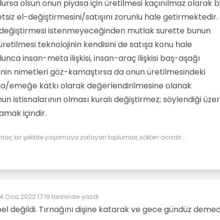
lursa olsun onun piyasa için üretilmesi kaçınılmaz olarak b
tsiz el-değiştirmesini/satışını zorunlu hale getirmektedir.
-değiştirmesi istenmeyeceğinden mutlak surette bunun
üretilmesi teknolojinin kendisini de satışa konu hale
unca insan-meta ilişkisi, insan-araç ilişkisi baş-aşağı
inin nimetleri göz-kamaştırsa da onun üretilmesindeki
na/emeğe katkı olarak değerlendirilmesine olanak
 istisnalarının olması kuralı değiştirmez; söylendiği üze
lamak içindir.
htaç bir şekilde yaşamaya zorlayan toplumlar, kökten acizdir...
4 Oca 2022 17:19
tarihinde yazdı
Son düzenleyen:
l değildi. Tırnağını dişine katarak ve gece gündüz deme