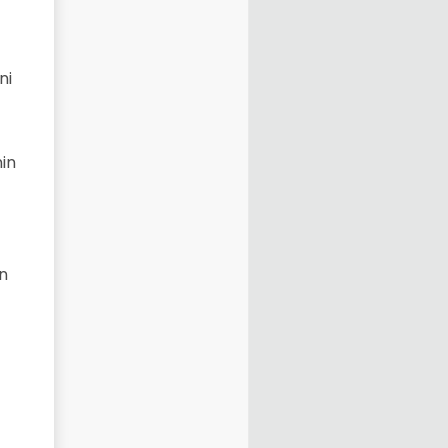
ni
nin
in