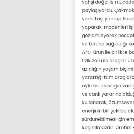
vahşi doğa ile mücade
paylaşıyordu. Çakmak t
yada taşı yontup kesic
yaparak, madenleri iş
gözlemleyerek hesaplar
ve türüne sağladığı kol
Artı-ürün ile birlikte
fizik zoru ile araçla
azınlığın yaşam biçimi
yarattığı tüm araçlard
öyle bir olasılığın varl
ve canlı yararına olduğu 
kullanarak, özümseyere
enerjinin bir şekilde e
sürdürebilmesi için em
kaçınılmazdır. Üretim