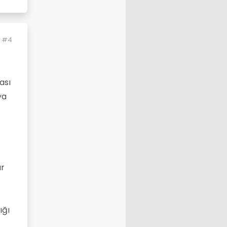
#4
.
ası
ya
ar
ığı