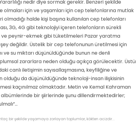
ararlılığı nedir diye sormak gerekir. Benzeri şekilde
nde olmaları için ve yaşamları için cep telefonlarına mutlak
 olmadığı halde kişi başına kullanılan cep telefonları
ası, 3G, 4G gibi teknolojiyi içeren telefonların sürekli
 ve peynir-ekmek gibi tüketilmeleri Pazar yaratma
ey değildir. Üstelik bir cep telefonunun üretilmesi için
ve su miktarı düşünüldüğünde bunun ne denli
oplumsal zararlara neden olduğu açıkça görülecektir. Üst
daki canlı iletişimin sayısallaşmasına, keyfiliğine ve
olduğu da düşünüldüğünde teknoloji-insan ilişkisinin
ilmesi kaçınılmaz olmaktadır. Metin ve Kemal Kahraman
 albümlerinde bir şiirlerinde şunu dillendirmektedirler;
malı”...
htaç bir şekilde yaşamaya zorlayan toplumlar, kökten acizdir...