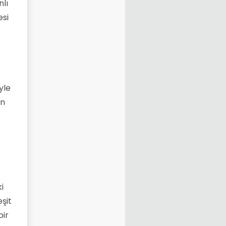
nlı
esi
yle
un
i
eşit
bir