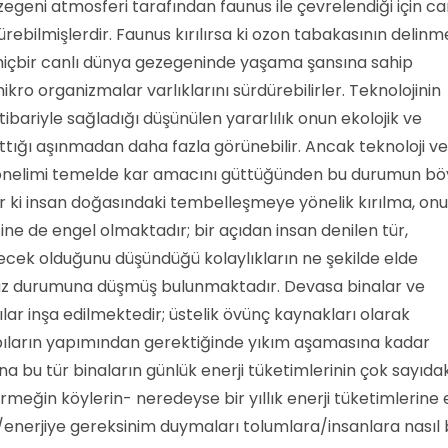
egeni atmosferi tarafından faunus ile çevrelendiği için ca
rdürebilmişlerdir. Faunus kırılırsa ki ozon tabakasının delinm
r, hiçbir canlı dünya gezegeninde yaşama şansına sahip
kro organizmalar varlıklarını sürdürebilirler. Teknolojinin
ibariyle sağladığı düşünülen yararlılık onun ekolojik ve
tığı aşınmadan daha fazla görünebilir. Ancak teknoloji ve
yönelimi temelde kar amacını güttüğünden bu durumun bö
ar ki insan doğasındaki tembelleşmeye yönelik kırılma, on
e de engel olmaktadır; bir açıdan insan denilen tür,
ecek olduğunu düşündüğü kolaylıkların ne şekilde elde
maz durumuna düşmüş bulunmaktadır. Devasa binalar ve
r inşa edilmektedir; üstelik övünç kaynakları olarak
yapıların yapımından gerektiğinde yıkım aşamasına kadar
na bu tür binaların günlük enerji tüketimlerinin çok sayıdak
rmeğin köylerin- neredeyse bir yıllık enerji tüketimlerine 
/enerjiye gereksinim duymaları tolumlara/insanlara nasıl 