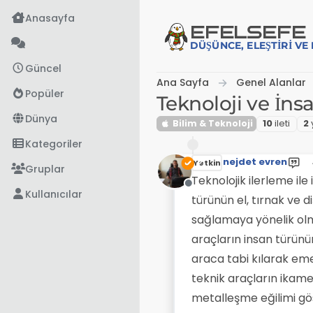
İçeriğe atla
Anasayfa
EFE
LSEFE
DÜŞÜNCE, ELEŞTIRI V
Güncel
Ana Sayfa
Genel Alanlar
Popüler
Teknoloji ve İns
Dünya
Bilim & Teknoloji
10
i̇leti
2
Kategoriler
nejdet evren
Yetkin
Gruplar
Teknolojik ilerleme ile
Çevrimdışı
Kullanıcılar
türünün el, tırnak ve d
sağlamaya yönelik olm
araçların insan türünü
araca tabi kılarak em
teknik araçların ikames
metalleşme eğilimi gös