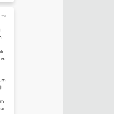
#3
i
n
lı
 ve
rum
i
ım
her