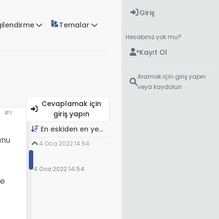
Giriş
gilendirme
Temalar
Hesabınız yok mu?
Kayıt Ol
Aramak için giriş yapın
veya kaydolun
Cevaplamak için
#1
giriş yapın
En eskiden en yeniye
unu
4 Oca 2022 14:54
4 Oca 2022 14:54
ne