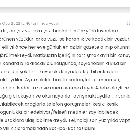
5 Oca 2022 12:46
tarihinde yazdı
Son düzenleyen:
ardır; ön yüz ve arka yüz; bunlardan ön-yüzü insanlara
rünen yüzüdür, arka yüzü ise karanlık ve kaotik bir yüzdür
-elli yıl önce her eve günlük en az bir gazete alınıp okunm
görülmekteydi. Matbuatın içeriğini tartışmak ayrı bir konu
r kenara bırakılacak olunduğunda, söylenebilir ki kısa bir
nlar bir şekilde okuyarak dünyada olup bitenlerden
teydiler. Aynı şekilde basılı eserleri, kitap, mecmua,
da bir o kadar fazla ve önemsenmekteydi. Adete alaylı ve
duğu gibi okuyan ve okumayanlar ayrışmaktaydılar. İnsanl
sayılabilecek araçlarla telefon görüşmeleri kesik-kesik
oğunlukla bir edebiyat/felsefi metinler sayılabilecek
e uzaklara ulaşılabilmekteydi. Teknoloji son yüz yılda yapt
e yıllık sıçramasından kat-be-kat fazlasını