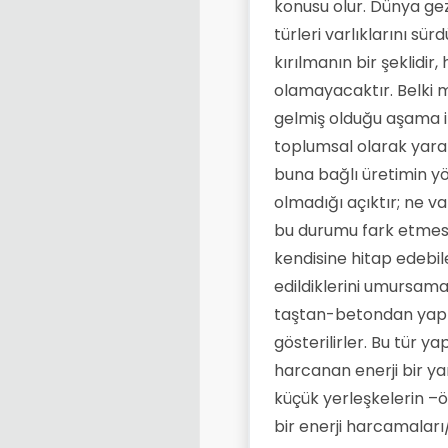
konusu olur. Dünya gez
türleri varlıklarını sü
kırılmanın bir şeklidi
olamayacaktır. Belki mi
gelmiş olduğu aşama it
toplumsal olarak yarat
buna bağlı üretimin 
olmadığı açıktır; ne v
bu durumu fark etmesin
kendisine hitap edebil
edildiklerini umursa
taştan-betondan yapıla
gösterilirler. Bu tür 
harcanan enerji bir ya
küçük yerleşkelerin –ö
bir enerji harcamaları