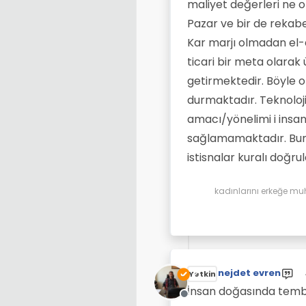
maliyet değerleri ne o
Pazar ve bir de rekabe
Kar marjı olmadan el
ticari bir meta olarak 
getirmektedir. Böyle ol
durmaktadır. Teknoloj
amacı/yönelimi i insa
sağlamamaktadır. Bunun
istisnalar kuralı doğru
kadınlarını erkeğe mu
nejdet evren
Yetkin
İnsan doğasında tembe
Çevrimdışı