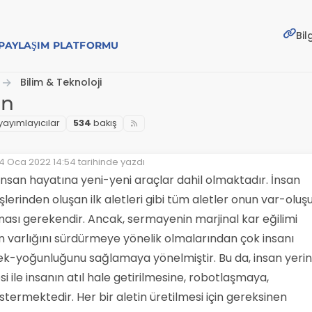
Bil
E PAYLAŞIM PLATFORMU
Bilim & Teknoloji
an
yayımlayıcılar
534
bakış
4 Oca 2022 14:54
tarihinde yazdı
Son düzenleyen:
 insan hayatına yeni-yeni araçlar dahil olmaktadır. İnsan
işlerinden oluşan ilk aletleri gibi tüm aletler onun var-oluş
ası gerekendir. Ancak, sermayenin marjinal kar eğilimi
n varlığını sürdürmeye yönelik olmalarından çok insanı
ek-yoğunluğunu sağlamaya yönelmiştir. Bu da, insan yeri
i ile insanın atıl hale getirilmesine, robotlaşmaya,
termektedir. Her bir aletin üretilmesi için gereksinen