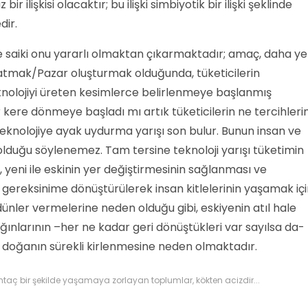
ir ilişkisi olacaktır; bu ilişki simbiyotik bir ilişki şeklinde
dir.
e saiki onu yararlı olmaktan çıkarmaktadır; amaç, daha ye
satmak/Pazar oluşturmak olduğunda, tüketicilerin
knolojiyi üreten kesimlerce belirlenmeye başlanmış
r kere dönmeye başladı mı artık tüketicilerin ne tercihleri
 teknolojiye ayak uydurma yarışı son bulur. Bunun insan ve
olduğu söylenemez. Tam tersine teknoloji yarışı tüketimin
yeni ile eskinin yer değiştirmesinin sağlanması ve
gereksinime dönüştürülerek insan kitlelerinin yaşamak iç
ünler vermelerine neden olduğu gibi, eskiyenin atıl hale
ığınlarının –her ne kadar geri dönüştükleri var sayılsa da-
doğanın sürekli kirlenmesine neden olmaktadır.
htaç bir şekilde yaşamaya zorlayan toplumlar, kökten acizdir...