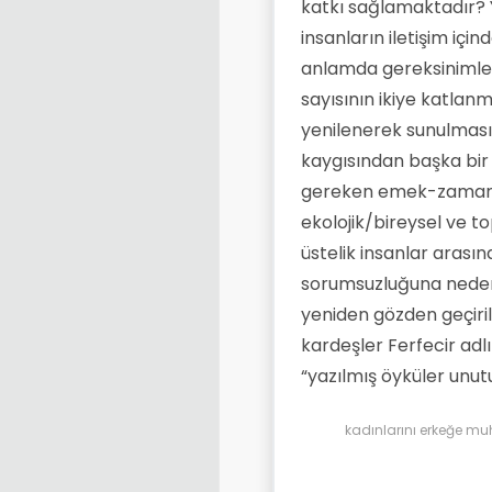
katkı sağlamaktadır? Y
insanların iletişim içi
anlamda gereksinimleri
sayısının ikiye katlanm
yenilenerek sunulması
kaygısından başka bir ş
gereken emek-zamanı 
ekolojik/bireysel ve t
üstelik insanlar arasın
sorumsuzluğuna neden 
yeniden gözden geçir
kardeşler Ferfecir adlı
“yazılmış öyküler unutul
kadınlarını erkeğe mu