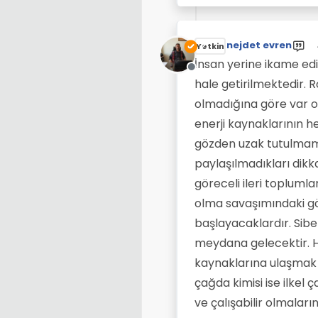
nejdet evren
Yetkin
İnsan yerine ikame ed
Çevrimdışı
hale getirilmektedir. R
olmadığına göre var ol
enerji kaynaklarının 
gözden uzak tutulmamal
paylaşılmadıkları dikk
göreceli ileri toplumla
olma savaşımındaki g
başlayacaklardır. Sib
meydana gelecektir. H
kaynaklarına ulaşmak z
çağda kimisi ise ilkel
ve çalışabilir olmala