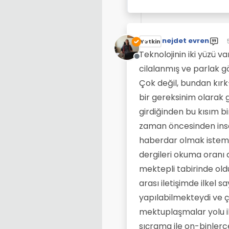
nejdet evren
Yetkin
Teknolojinin iki yüzü v
Çevrimdışı
cilalanmış ve parlak gö
Çok değil, bundan kırk
bir gereksinim olarak 
girdiğinden bu kısım bi
zaman öncesinden insa
haberdar olmak istemek
dergileri okuma oranı 
mektepli tabirinde ol
arası iletişimde ilkel 
yapılabilmekteydi ve ç
mektuplaşmalar yolu il
sıçrama ile on-binlerc