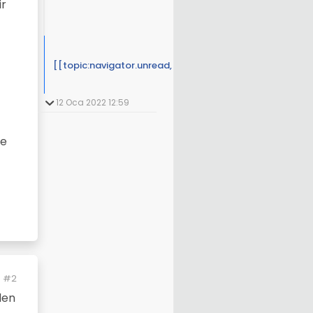
ir
[[topic:navigator.unread, 3]]
12 Oca 2022 12:59
re
#2
den