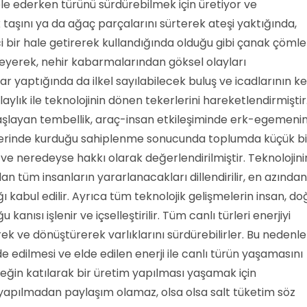
le ederken türünü sürdürebilmek için üretiyor ve
aşını ya da ağaç parçalarını sürterek ateşi yaktığında,
i bir hale getirerek kullandığında olduğu gibi çanak çöml
leyerek, nehir kabarmalarından göksel olayları
 yaptığında da ilkel sayılabilecek buluş ve icadlarının ke
aylık ile teknolojinin dönen tekerlerini hareketlendirmiştir
 başlayan tembellik, araç-insan etkileşiminde erk-egemeni
r üzerinde kurduğu sahiplenme sonucunda toplumda küçük bi
 ve neredeyse hakkı olarak değerlendirilmiştir. Teknolojini
an tüm insanların yararlanacakları dillendirilir, en azından
ığı kabul edilir. Ayrıca tüm teknolojik gelişmelerin insan, d
kanısı işlenir ve içselleştirilir. Tüm canlı türleri enerjiyi
k ve dönüştürerek varlıklarını sürdürebilirler. Bu nedenle
lde edilmesi ve elde edilen enerji ile canlı türün yaşamasını
eğin katılarak bir üretim yapılması yaşamak için
 yapılmadan paylaşım olamaz, olsa olsa salt tüketim söz