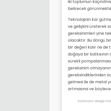
iki toplumun kaçınılmaz b
belirecek görünmekte
Teknolojinin kar gütm
ve gelişkini üreterek 
gereksinimleri yine te
olacaktır. Bu döngü bi
bir değeri kalır ne de
doğaya bir katkısının 
sürekli pompalanması, 
gereksinim olmayanın 
gereksindiklerinden öd
gelmesi ile de metal y
artmasına ve böylece 
kadınlarını erkeğe mu