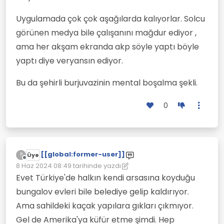
Uygulamada çok çok aşağılarda kalıyorlar. Solcu
görünen medya bile çalışanını mağdur ediyor ,
ama her akşam ekranda akp söyle yaptı böyle
yaptı diye veryansın ediyor.
Bu da şehirli burjuvazinin mental boşalma şekli.
0
[[global:former-user]]
?
Üye
Çevrimdışı
8 Haz 2024 08:49
tarihinde yazdı
Son düzenleyen: [[global:former-user]]
6 Ağu 2024 08:50
Evet Türkiye'de halkın kendi arsasına koyduğu
bungalov evleri bile belediye gelip kaldırıyor.
Ama sahildeki kaçak yapılara gıkları çıkmıyor.
Gel de Amerika'ya küfür etme şimdi. Hep