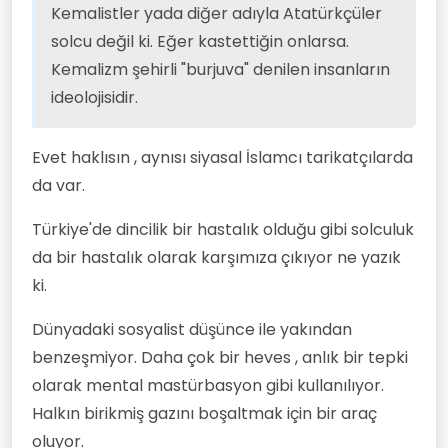
insanların ideolojisidir. Ayrıca ilerici
değildir.
@
bilgisezgi
bu konuları okuyan birisi
Kemalistler yada diğer adıyla Atatürkçüler
Ne solcusu ne sağcısı bir türlü yerli
fikirlerin yanı sıra milliyetçilik gibi gerici
acaba o ne der bilmek isterim.
solcu değil ki. Eğer kastettiğin onlarsa.
olamadılar. Biri arap hayranı diğeri
fikirleri de barındırır.
Ben bu konuları pek bilmiyorum.
İngiliz.
Kemalistlerin siyasi yelpazede ilerici
Kemalizm şehirli "burjuva" denilen insanların
fikirlerde taşıması onları solcu veya tam
ideolojisidir.
Türkiyedeki batı sermayesinin en
anlamıyla ilerici yapmaz.
fazla ciro yaptığı yerler sol ağırlıklı
Aşağıdaki fikirleri taşıyanlar solcudur.
yerleşim bölgeleridir.
(Sol ile özdeşleştirilen ideolojiler
Evet haklısın , aynısı siyasal İslamcı tarikatçılarda
Marksizm, sosyalizm, sosyal demokrasi,
komünizm, sendikacılık, ilerlemecilik,
da var.
otonomculuk, liberteryan sosyalizm,
demokratik sosyalizm ve uç noktalarda
Türkiye'de dincilik bir hastalık olduğu gibi solculuk
anarşizmdir.)
https://tr.wikipedia.org/wiki/Solculuk
da bir hastalık olarak karşımıza çıkıyor ne yazık
ki.
Dünyadaki sosyalist düşünce ile yakından
benzeşmiyor. Daha çok bir heves , anlık bir tepki
olarak mental mastürbasyon gibi kullanılıyor.
Halkın birikmiş gazını boşaltmak için bir araç
oluyor.