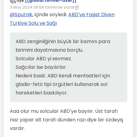
[[global:former-user]]
Solcular ABD yi sevmez.
?
Üye
Çevrimdışı
Sağcılar ise bayılırlar.
3 May 2024 08:56
tarihinde yazdı
Son düzenleyen: [[global:former-user]]
5 Mar 2024 08:57
Nedeni basit. ABD kendi menfaatleri için
@
Sputnik
, içinde söyledi:
ABD'ye Faşist Diyen
gladio-fetö tipi örgütleri kullanarak sol
Türkiye Solu ve Sağı
hareketleri baskılıyor.
ABD zenginliğinin büyük bir kısmını para
birimini dayatmasına borçlu.
Solcular ABD yi sevmez.
Sağcılar ise bayılırlar.
Nedeni basit. ABD kendi menfaatleri için
gladio-fetö tipi örgütleri kullanarak sol
hareketleri baskılıyor.
Aaa olur mu solcular ABD'ye bayılır. Üst tarafı
naz yapar alt tarafı dünden razı diye bir özdeyiş
vardır.