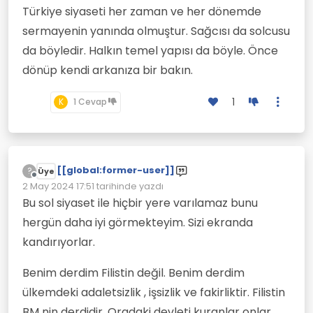
Türkiye siyaseti her zaman ve her dönemde
sermayenin yanında olmuştur. Sağcısı da solcusu
da böyledir. Halkın temel yapısı da böyle. Önce
dönüp kendi arkanıza bir bakın.
1
K
1 Cevap
[[global:former-user]]
?
Üye
Çevrimdışı
2 May 2024 17:51
tarihinde yazdı
Son düzenleyen:
Bu sol siyaset ile hiçbir yere varılamaz bunu
hergün daha iyi görmekteyim. Sizi ekranda
kandırıyorlar.
Benim derdim Filistin değil. Benim derdim
ülkemdeki adaletsizlik , işsizlik ve fakirliktir. Filistin
BM nin derdidir. Oradaki devleti kuranlar onlar.