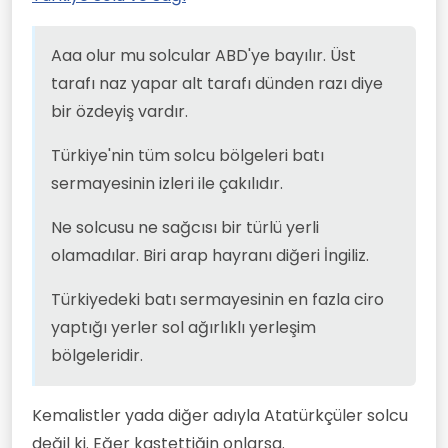
tarafı dünden razı diye bir
Türkiye'nin tüm solcu bölgeleri
Sağcılar ise bayılırlar.
özdeyiş vardır.
batı sermayesinin izleri ile
Nedeni basit. ABD kendi
çakılıdır.
Aaa olur mu solcular ABD'ye bayılır. Üst
Ne solcusu ne sağcısı bir türlü
menfaatleri için gladio-
yerli olamadılar. Biri arap
fetö tipi örgütleri
tarafı naz yapar alt tarafı dünden razı diye
hayranı diğeri İngiliz.
Türkiyedeki batı sermayesinin
kullanarak sol hareketleri
bir özdeyiş vardır.
en fazla ciro yaptığı yerler sol
baskılıyor.
ağırlıklı yerleşim bölgeleridir.
Türkiye'nin tüm solcu bölgeleri batı
sermayesinin izleri ile çakılıdır.
Ne solcusu ne sağcısı bir türlü yerli
olamadılar. Biri arap hayranı diğeri İngiliz.
Türkiyedeki batı sermayesinin en fazla ciro
yaptığı yerler sol ağırlıklı yerleşim
bölgeleridir.
Kemalistler yada diğer adıyla Atatürkçüler solcu
değil ki. Eğer kastettiğin onlarsa.