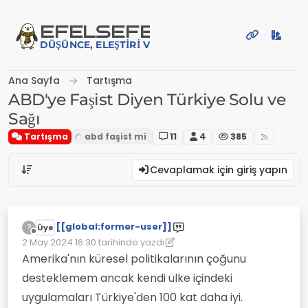
İçeriğe atla
EFE
LSEFE
DÜŞÜNCE, ELEŞTIRI VE PAYLAŞIM PLATFORMU
Ana Sayfa
Tartışma
ABD'ye Faşist Diyen Türkiye Solu ve
Sağı
Tartışma
11
4
385
Cevaplamak için giriş yapın
[[global:former-user]]
?
Üye
Çevrimdışı
2 May 2024 16:30
tarihinde yazdı
Son düzenleyen: [[global:former-user]]
5 Şub 2024 16:35
Amerika'nın küresel politikalarının çoğunu
desteklemem ancak kendi ülke içindeki
uygulamaları Türkiye'den 100 kat daha iyi.