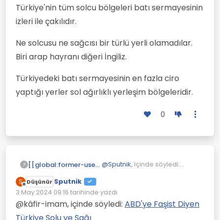
Türkiye'nin tüm solcu bölgeleri batı sermayesinin
izleri ile çakılıdır.
Ne solcusu ne sağcısı bir türlü yerli olamadılar.
Biri arap hayranı diğeri İngiliz.
Türkiyedeki batı sermayesinin en fazla ciro
yaptığı yerler sol ağırlıklı yerleşim bölgeleridir.
0
@
Sputnik
, içinde söyledi:
[[global:former-user]]
?
ABD'ye Faşist Diyen Türkiye
Sputnik
S
Düşünür
Solu ve Sağı
Çevrimdışı
ABD zenginliğinin büyük
3 May 2024 09:16
tarihinde yazdı
Son düzenleyen:
bir kısmını para birimini
@kâfir-imam, içinde söyledi:
ABD'ye Faşist Diyen
Aaa olur mu solcular ABD'ye
dayatmasına borçlu.
Türkiye Solu ve Sağı
bayılır. Üst tarafı naz yapar alt
Solcular ABD yi sevmez.