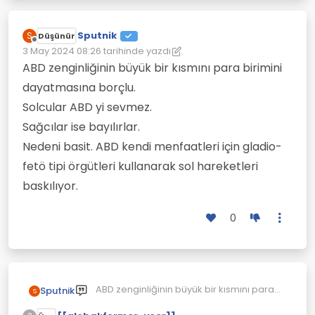
Sputnik
S
Düşünür
Çevrimdışı
3 May 2024 08:26
tarihinde yazdı
Son düzenleyen: Sputnik
5 Mar 2024 08:27
ABD zenginliğinin büyük bir kısmını para birimini
dayatmasına borçlu.
Solcular ABD yi sevmez.
Sağcılar ise bayılırlar.
Nedeni basit. ABD kendi menfaatleri için gladio-
fetö tipi örgütleri kullanarak sol hareketleri
baskılıyor.
0
ABD zenginliğinin büyük bir kısmını para
Sputnik
S
birimini dayatmasına borçlu.