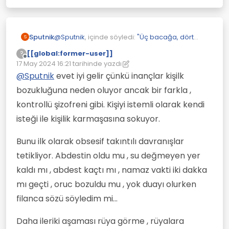
@
Sputnik
, içinde söyledi:
"Üç bacağa, dört
Sputnik
S
kola ve bir penise sahip yapışık ikizler"
[[global:former-user]]
?
Çevrimdışı
17 May 2024 16:21
tarihinde yazdı
Dindarlara inançlarının yanlış olduğunu
Son düzenleyen: [[global:former-user]]
ne kadar kanıtlarsan kanıtla yine de
@
Sputnik
evet iyi gelir çünkü inançlar kişilk
Yazdığıma bir ekleme daha yapayım.
anlayamazlar. Kafadan hastalar çünkü.
bozukluğuna neden oluyor ancak bir farkla ,
Acaba diyorum psikoz hastalarına yazılan
Tıpkı şizofreni hastalarının kuruntularının
şizofreni ilaçlarını aşırı dincilere kullandırsak
kontrollü şizofreni gibi. Kişiyi istemli olarak kendi
yanlış olduğu apaçık olduğu halde
dini inançları geçebilir yada azalır mı?
inanmaya devam etmeleri gibidir.
isteği ile kişilik karmaşasına sokuyor.
Kendini mesih, peygamber, tanrı zanneden
akıl hastaları antipsikotik denen ilaçları
Bunu ilk olarak obsesif takıntılı davranışlar
kullandıklarında inançlarında %70 azalma
oluyor.
tetikliyor. Abdestin oldu mu , su değmeyen yer
Aynı mantıkla bu ilaçlar aşırı dinci denilen
kaldı mı , abdest kaçtı mı , namaz vakti iki dakka
gruba da iyi gelebilir.
mı geçti , oruc bozuldu mu , yok duayı olurken
filanca sözü söyledim mi...
Daha ileriki aşaması rüya görme , rüyalara