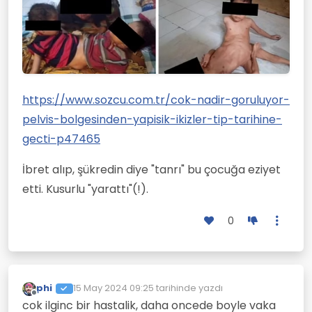
https://www.sozcu.com.tr/cok-nadir-goruluyor-
pelvis-bolgesinden-yapisik-ikizler-tip-tarihine-
gecti-p47465
İbret alıp, şükredin diye "tanrı" bu çocuğa eziyet
etti. Kusurlu "yarattı"(!).
0
phi
15 May 2024 09:25
tarihinde yazdı
Son düzenleyen:
Çevrimdışı
cok ilginc bir hastalik, daha oncede boyle vaka