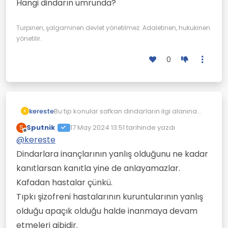
Hangi dindarın umrunda?
Turpinen, şalgaminen devlet yönetilmez. Adaletinen, hukukinen
yönetilir.
0
kereste
Bu tip konular safkan dindarların ilgi alanına
K
pek girmez veyahut "Vardır bir hikmet"
Sputnik
17 May 2024 13:51
tarihinde yazdı
S
diyerek, unutup giderler. Çünkü onlara göre
Son düzenleyen:
Çevrimdışı
@
kereste
tüm kainatta mükemmelik adeta her yerden
fışkırıyor. Her şeye gücü yeten tanrı da
Dindarlara inançlarının yanlış olduğunu ne kadar
mükemmel olduğuna göre, "Vardır bir hikmet"
kanıtlarsan kanıtla yine de anlayamazlar.
diyip soğuk bir bardak suyu içmeyi unutmayın.
Bu ikizlerin durumu mu?
Kafadan hastalar çünkü.
Hangi dindarın umrunda?
Tıpkı şizofreni hastalarının kuruntularının yanlış
olduğu apaçık olduğu halde inanmaya devam
etmeleri gibidir.