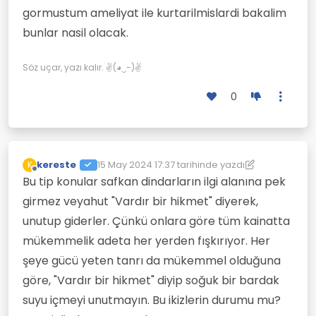
gormustum ameliyat ile kurtarilmislardi bakalim
bunlar nasil olacak.
Söz uçar, yazı kalır. ✌(◕‿-)✌
0
kereste
15 May 2024 17:37
tarihinde yazdı
K
Son düzenleyen: kereste
Çevrimdışı
Bu tip konular safkan dindarların ilgi alanına pek
girmez veyahut "Vardır bir hikmet" diyerek,
unutup giderler. Çünkü onlara göre tüm kainatta
mükemmelik adeta her yerden fışkırıyor. Her
şeye gücü yeten tanrı da mükemmel olduğuna
göre, "Vardır bir hikmet" diyip soğuk bir bardak
suyu içmeyi unutmayın. Bu ikizlerin durumu mu?