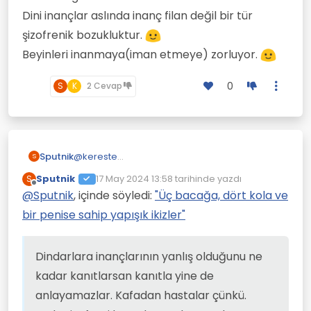
Dini inançlar aslında inanç filan değil bir tür
şizofrenik bozukluktur.
Beyinleri inanmaya(iman etmeye) zorluyor.
0
S
K
2 Cevap
Sputnik
@
kereste
S
Dindarlara inançlarının yanlış olduğunu ne
Sputnik
17 May 2024 13:58
tarihinde yazdı
S
kadar kanıtlarsan kanıtla yine de
Son düzenleyen:
Çevrimdışı
@
Sputnik
, içinde söyledi:
"Üç bacağa, dört kola ve
anlayamazlar. Kafadan hastalar çünkü.
Tıpkı şizofreni hastalarının kuruntularının yanlış
bir penise sahip yapışık ikizler"
olduğu apaçık olduğu halde inanmaya
devam etmeleri gibidir.
Dini inançlar aslında inanç filan değil bir tür
Dindarlara inançlarının yanlış olduğunu ne
şizofrenik bozukluktur.
kadar kanıtlarsan kanıtla yine de
Beyinleri inanmaya(iman etmeye) zorluyor.
anlayamazlar. Kafadan hastalar çünkü.