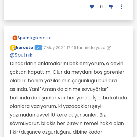
0
Sputnik
@
kereste
S
Dindarlara inançlarının yanlış olduğunu ne
kereste
17 May 2024 17:46
tarihinde yazdı
K
kadar kanıtlarsan kanıtla yine de
Son düzenleyen: kereste
Çevrimdışı
@
Sputnik
anlayamazlar. Kafadan hastalar çünkü.
Tıpkı şizofreni hastalarının kuruntularının yanlış
Dindarların anlamalarını beklemiyorum, o deviri
olduğu apaçık olduğu halde inanmaya
çoktan kapattım. Olur da meydanı boş görenler
devam etmeleri gibidir.
Dini inançlar aslında inanç filan değil bir tür
olabilir; benim yazılarımın çoğunluğu bunlara
şizofrenik bozukluktur.
aslında. Yani "Aman da dinime sövüyörlar"
Beyinleri inanmaya(iman etmeye) zorluyor.
babında dolaşanlar var her yerde. İşte bu kafada
olanlara yazıyorum, ki yazacakları şeyi
yazmadan evvel 10 kere düşünsünler. Biz
sövmüyoruz, bilakis her bireyin temel hakkı olan
fikir/düşünce özgürlüğünü dibine kadar