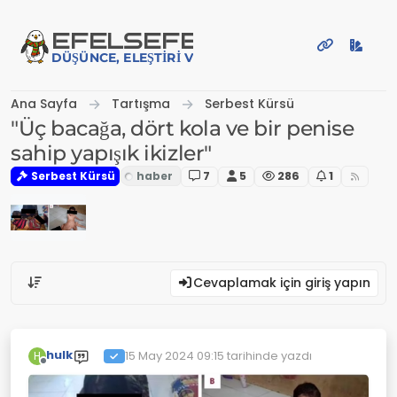
İçeriğe atla
EFE
LSEFE
DÜŞÜNCE, ELEŞTIRI VE PAYLAŞIM PLATFORMU
Ana Sayfa
Tartışma
Serbest Kürsü
"Üç bacağa, dört kola ve bir penise
sahip yapışık ikizler"
Serbest Kürsü
7
5
286
1
Cevaplamak için giriş yapın
hulk
15 May 2024 09:15
tarihinde yazdı
H
Son düzenleyen:
Çevrimdışı