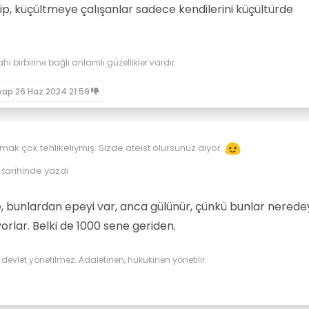
p, küçültmeye çalışanlar sadece kendilerini küçültürde
ahi birbirine bağlı anlamlı güzellikler vardır.
vap
26 Haz 2024 21:59
ışmak çok tehlikeliymiş. Sizde ateist olursunuz diyor.
tarihinde yazdı
sozcu.com.tr/nurettin-yildiz-ateistler-sizi-dusunmeye-sevk-eder-si
sunuz-wp3507963
ere, bunlardan epeyi var, anca gülünür, çünkü bunlar nered
orlar. Belki de 1000 sene geriden.
evlet yönetilmez. Adaletinen, hukukinen yönetilir.