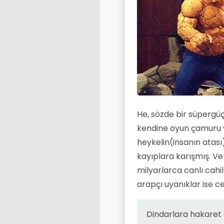
He, sözde bir süpergüç
kendine oyun çamuru y
heykelin(insanın atası
kayıplara karışmış. V
milyarlarca canlı cahi
arapçı uyanıklar ise c
Dindarlara hakaret 