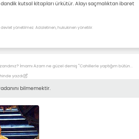
 dandik kutsal kitapları ürkütür. Alayı saçmalıktan ibaret
evlet yönetilmez. Adaletinen, hukukinen yönetilir.
 demiş "Cahillerle yaptığım bütün
kaybettim."
ihinde yazdı
 bilmemektir. Yaradanını bilemeyen neyi kazanır? Yaradanını
neyi kaybeder?
aradanını bilmemektir.
aret edip, küçültmeye çalışanlar sadece kendilerini küçültürde farkında