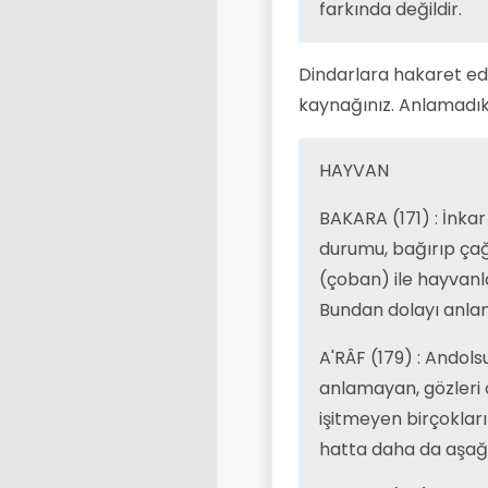
farkında değildir.
Dindarlara hakaret ede
kaynağınız. Anlamadık
HAYVAN
BAKARA (171) : İnka
durumu, bağırıp ça
(çoban) ile hayvanlar
Bundan dolayı anla
A'RÂF (179) : Andols
anlamayan, gözleri 
işitmeyen birçokları
hatta daha da aşağıda