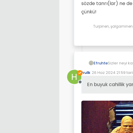
sözde tanrı(lar) ne de
çünkü!
Turpinen, şalgaminen d
Efruhte
Sizler neyi kazandınız? İmamı Azam ne güzel
tartışmaları 
hulk
26 Haz 2024 21:59
tar
H
En buyuk cahillik yaradanını
Son düzenleyen: hulk
bilmiş olan 
En buyuk cahillik y
Çevrimdışı
Dindarlara hak
değildir.