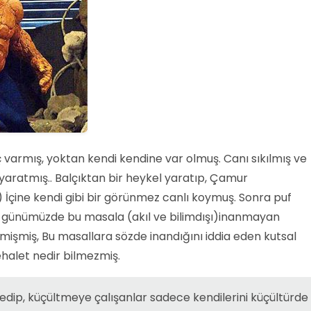
 varmış, yoktan kendi kendine var olmuş. Canı sıkılmış ve
aratmış.. Balçıktan bir heykel yaratıp, Çamur
) İçine kendi gibi bir görünmez canlı koymuş. Sonra puf
e günümüzde bu masala (akıl ve bilimdışı)inanmayan
lmişmiş, Bu masallara sözde inandığını iddia eden kutsal
ehalet nedir bilmezmiş.
edip, küçültmeye çalışanlar sadece kendilerini küçültürde