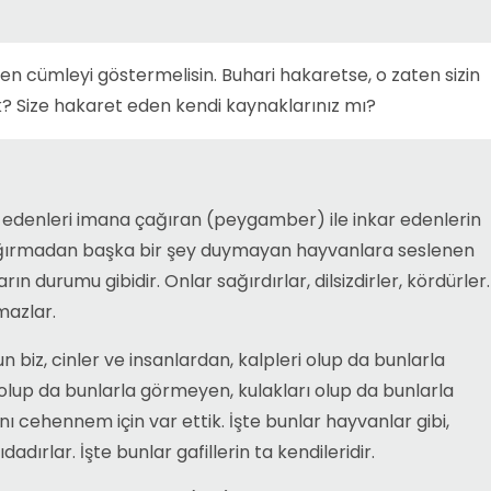
n cümleyi göstermelisin. Buhari hakaretse, o zaten sizin
? Size hakaret eden kendi kaynaklarınız mı?
r edenleri imana çağıran (peygamber) ile inkar edenlerin
ğırmadan başka bir şey duymayan hayvanlara seslenen
ın durumu gibidir. Onlar sağırdırlar, dilsizdirler, kördürler.
mazlar.
un biz, cinler ve insanlardan, kalpleri olup da bunlarla
olup da bunlarla görmeyen, kulakları olup da bunlarla
nı cehennem için var ettik. İşte bunlar hayvanlar gibi,
dırlar. İşte bunlar gafillerin ta kendileridir.