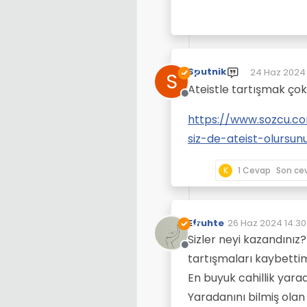
Sputnik
24 Haz 2024
S
Son düzenle
Ateistle tartışmak çok 
Çevrimdışı
https://www.sozcu.com
siz-de-ateist-olursu
K
1 Cevap
Son ce
Efruhte
26 Haz 2024 14:30
Son düzenleyen:
Sizler neyi kazandını
Çevrimdışı
tartışmaları kaybettim
En buyuk cahillik yara
Yaradanını bilmiş ola