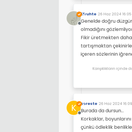
Efruhte
26 Haz 2024 16:05
Son düzenleyen:
Genelde doğru düzgün 
Çevrimdışı
olmadığını gözlemliyo
Fikir üretmekten daha 
tartışmaktan çekinirler
içeren sözlerinin iğren
Karışıklıkların içinde d
kereste
26 Haz 2024 16:0
K
Son düzenleyen: 
Burada da dursun...
Çevrimdışı
Korkaklar, boyunların
çünkü ödleklik benlikle