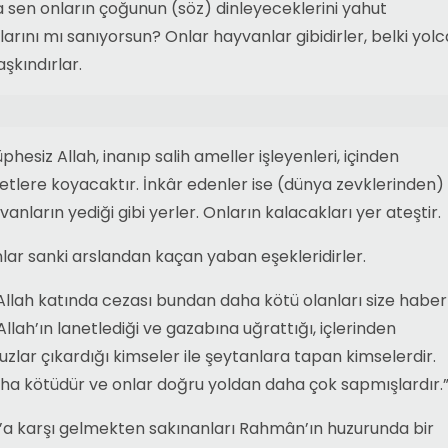
 sen onların çoğunun (söz) dinleyeceklerini yahut
klarını mı sanıyorsun? Onlar hayvanlar gibidirler, belki yolc
şkındırlar.
esiz Allah, inanıp salih ameller işleyenleri, içinden
tlere koyacaktır. İnkâr edenler ise (dünya zevklerinden)
anların yediği gibi yerler. Onların kalacakları yer ateştir.
lar sanki arslandan kaçan yaban eşekleridirler.
“Allah katında cezası bundan daha kötü olanları size haber
llah’ın lanetlediği ve gazabına uğrattığı, içlerinden
ar çıkardığı kimseler ile şeytanlara tapan kimselerdir.
daha kötüdür ve onlar doğru yoldan daha çok sapmışlardır.
’a karşı gelmekten sakınanları Rahmân’ın huzurunda bir