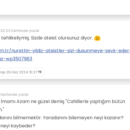
 20:23
tarihinde yazdı
yen:
tehlikeliymiş. Sizde ateist olursunuz diyor.
.tr/nurettin-yildiz-ateistler-sizi-dusunmeye-sevk-eder
nuz-wp3507963
vap
26 Haz 2024 15:37
tarihinde yazdı
z? İmamı Azam ne güzel demiş "Cahillerle yaptığım bütün
."
danını bilmemektir. Yaradanını bilemeyen neyi kazanır?
n neyi kaybeder?