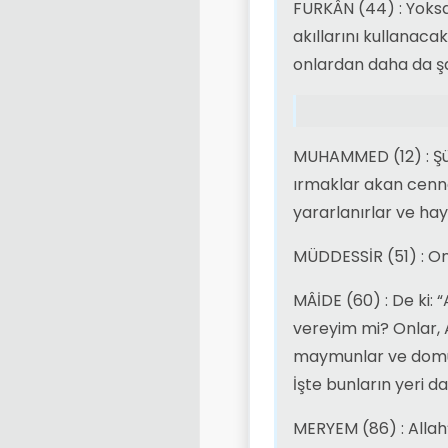
FURKÂN (44) : Yoksa
akıllarını kullanaca
onlardan daha da şa
MUHAMMED (12) : Şüph
ırmaklar akan cenne
yararlanırlar ve hayv
MÜDDESSİR (51) : On
MÂİDE (60) : De ki: 
vereyim mi? Onlar, A
maymunlar ve domuzl
İşte bunların yeri 
MERYEM (86) : Allah