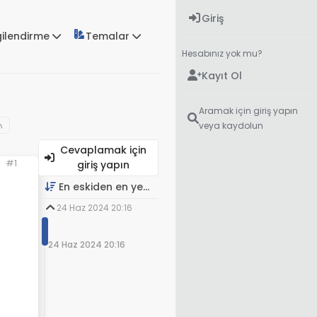
Giriş
gilendirme
Temalar
Hesabınız yok mu?
Kayıt Ol
Aramak için giriş yapın
veya kaydolun
Cevaplamak için
#1
giriş yapın
En eskiden en yeniye
24 Haz 2024 20:16
24 Haz 2024 20:16