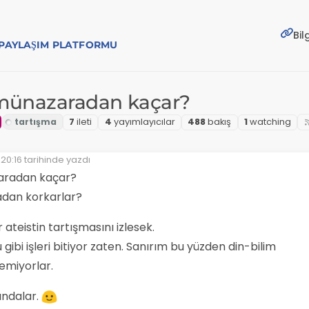
Bil
E PAYLAŞIM PLATFORMU
 münazaradan kaçar?
7
i̇leti
4
yayımlayıcılar
488
bakış
1
watching
20:16
tarihinde yazdı
yen:
aradan kaçar?
dan korkarlar?
 ateistin tartışmasını izlesek.
 gibi işleri bitiyor zaten. Sanırım bu yüzden din-bilim
emiyorlar.
ındalar.