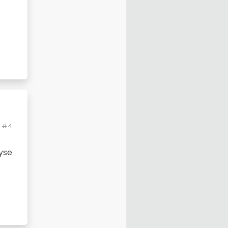
#4
z-de-
eyse