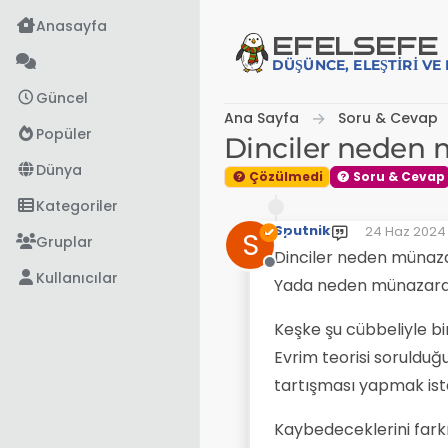
İçeriğe atla
Anasayfa
EFE
LSEFE
DÜŞÜNCE, ELEŞTIRI V
Güncel
Ana Sayfa
Soru & Cevap
Popüler
Dinciler neden
Dünya
Çözülmedi
Soru & Cevap
Kategoriler
Sputnik
24 Haz 2024 
S
Son düzenle
Gruplar
Dinciler neden münaz
Çevrimdışı
Kullanıcılar
Yada neden münazara
Keşke şu cübbeliyle bir
Evrim teorisi sorulduğu
tartışması yapmak ist
Kaybedeceklerini fark