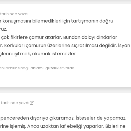
tarihinde yazdı
konuşmasını bilemedikleri için tartışmanın doğru
ruz.
çok fikirlere çamur atarlar. Bundan dolayı dindarlar
. Korkuları çamurun üzerlerine sıçratılması değildir. İsyan
çlerini işitmek, okumak istemezler.
ahi birbirine bağlı anlamlı güzellikler vardır.
9
tarihinde yazdı
kereste
ı pencereden dışarıya çıkaramaz. İsteseler de yapamaz,
rine işlemiş. Anca uzaktan laf ebeliği yaparlar. Bizleri ne