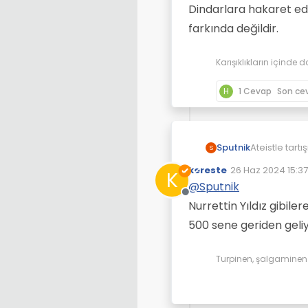
Dindarlara hakaret edi
farkında değildir.
Karışıklıkların içinde d
H
1 Cevap
Son ce
Ateistle tart
Sputnik
S
kereste
26 Haz 2024 15:37
K
https://www.
Son düzenleyen:
@
Sputnik
ateist-olur
Çevrimdışı
Nurrettin Yıldız gibil
500 sene geriden geliy
Turpinen, şalgaminen d