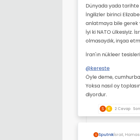
Dünyada yada tarihte iki 
İngilizler birinci Eli
anlatmaya bile gerek y
İyi ki NATO ülkesiyiz. 
olmasaydık, inşaa etme
İran'ın nükleer tesisl
@
kereste
Öyle deme, cumhurbaşk
Yoksa nasıl oy toplasın.
diyordur.
S
K
2 Cevap
So
İsrail, Hamas
Sputnik
S