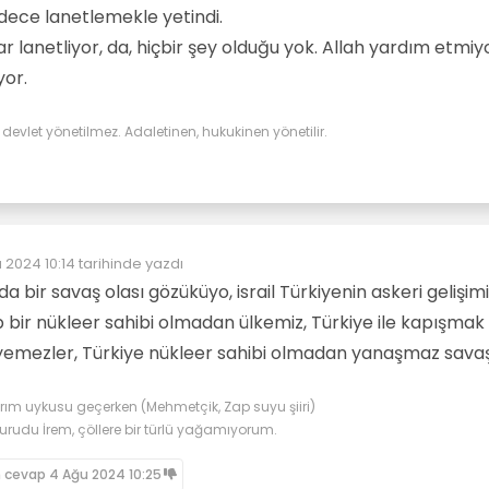
aha gelişmiş bir ülkedir. Çevresindeki onlarca ülkenin ambargosuna
lkesiyiz. İsrail gibi bir ülkeye yem olmak istemezdim. NATO üyesi olmas
umhurbaşkanımız kahvehane dayılarının gazını almaya bayılır.
dece lanetlemekle yetindi.
 de.
çalıştığımız nükleer santrallerimizi bombalayabilirlerdi.
 toplasın. İçinden kesinlikle "İsrail nasıl olsa iki gün sonra beni unutur"
lanetliyor, da, hiçbir şey olduğu yok. Allah yardım etmiyo
yor.
evlet yönetilmez. Adaletinen, hukukinen yönetilir.
 2024 10:14
tarihinde yazdı
üzenleyen:
nda bir savaş olası gözüküyo, israil Türkiyenin askeri gelişim
p bir nükleer sahibi olmadan ülkemiz, Türkiye ile kapışmak
i yemezler, Türkiye nükleer sahibi olmadan yanaşmaz sava
arım uykusu geçerken (Mehmetçik, Zap suyu şiiri)
du İrem, çöllere bir türlü yağamıyorum.
n cevap
4 Ağu 2024 10:25