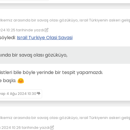
e ülkemiz arasında bir savaş olası gözüküyo, israil Türkiyenin askeri geli
tasına evrilip bir nükleer sahibi olmadan ülkemiz, Türkiye ile kapışm
24 10:25
tarihinde yazdı
 ama yerler mi yemezler, Türkiye nükleer sahibi olmadan yanaşmaz sa
nleyen: Sputnik
8 Nis 2024 10:26
 söyledi:
Israil Turkiye Olasi Savasi
asında bir savaş olası gözüküyo,
tleri bile böyle yerinde bir tespit yapamazdı.
e başla.
vap
4 Ağu 2024 10:30
e ülkemiz arasında bir savaş olası gözüküyo, israil Türkiyenin askeri geli
tasına evrilip bir nükleer sahibi olmadan ülkemiz, Türkiye ile kapışm
 2024 10:26
tarihinde yazdı
 ama yerler mi yemezler, Türkiye nükleer sahibi olmadan yanaşmaz sa
üzenleyen: kereste
8 Nis 2024 10:31