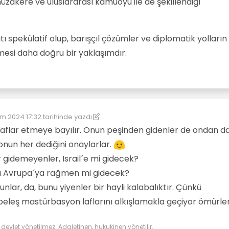
zakere ve uluslararası kamuoyu ile de şekillendiği
tı spekülatif olup, barışçıl çözümler ve diplomatik yolların
mesi daha doğru bir yaklaşımdır.
m 2024 17:32
tarihinde yazdı
üzenleyen: kereste
aflar etmeye bayılır. Onun peşinden gidenler de ondan d
e onun her dediğini onaylarlar.
 gidemeyenler, Israil´e mi gidecek?
a Avrupa´ya rağmen mi gidecek?
lar, da, bunu yiyenler bir hayli kalabalıktır. Çünkü
ş beleş mastürbasyon laflarını alkışlamakla geçiyor ömürler
evlet yönetilmez. Adaletinen, hukukinen yönetilir.