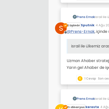
Prens Ernak
israil il
P
doruk nok
Sputnik
4 Ağu 20
S
Düşünür
istiyor,
Son düze
@
Prens-Ernak
, içinde
Çevrimdışı
israil ile ülkemiz ar
Uzman Ahaber stratejis
Yarın gel Ahaber de iş
K
1 Cevap
Son ce
Prens Ernak
israil il
P
doruk nok
kereste
4 Ağu
Ordinaryus
istiyor,
Son d