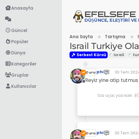
İçeriğe atla
Anasayfa
EFE
LSEFE
DÜŞÜNCE, ELEŞTIRI V
Güncel
Ana Sayfa
Tartışma
Popüler
Israil Turkiye Ol
Dünya
Serbest Kürsü
Kategoriler
phi
30 Tem 2024
Guru
Son düzenle
Gruplar
Reyiz yine atip tutmu
Çevrimdışı
Kullanıcılar
Söz uçar, yazı kalır. 
phi
30 Tem 2024
Guru
Son düzenle