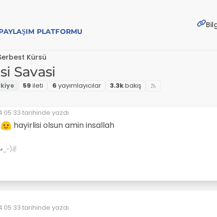
Bil
E PAYLAŞIM PLATFORMU
Serbest Kürsü
asi Savasi
59
i̇leti
6
yayımlayıcılar
3.3k
bakış
 05:33
tarihinde yazdı
yen:
s
hayirlisi olsun amin insallah
✌(◕‿-)✌
 05:33
tarihinde yazdı
yen: