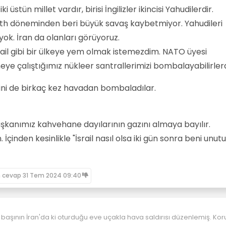
üstün millet vardır, birisi İngilizler ikincisi Yahudilerdir.
zabeth döneminden beri büyük savaş kaybetmiyor. Yahudileri
ok. İran da olanları görüyoruz.
İsrail gibi bir ülkeye yem olmak istemezdim. NATO üyesi
ye çalıştığımız nükleer santrallerimizi bombalayabilirlerd
erini de birkaç kez havadan bombaladılar.
anımız kahvehane dayılarının gazını almaya bayılır.
 İçinden kesinlikle "İsrail nasıl olsa iki gün sonra beni unutu
n cevap
31 Tem 2024 09:40
 başının İran'da ki oturduğu eve uçakla hava saldırısı düzenlemiş. Ko