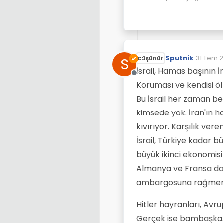
Sputnik
31 Tem 2
S
Düşünür
Son düze
İsrail, Hamas başının 
Çevrimdışı
Koruması ve kendisi ö
Bu İsrail her zaman be
kimsede yok. İran'ın ha
kıvırıyor. Karşılık vere
İsrail, Türkiye kadar 
büyük ikinci ekonomisi v
Almanya ve Fransa dan 
ambargosuna rağmen
Hitler hayranları, Avru
Gerçek ise bambaşka