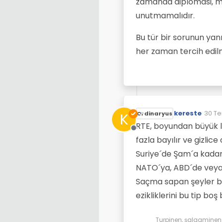
zamanda diplomasi, mü
unutmamalıdır.
Bu tür bir sorunun yanı
her zaman tercih edil
kereste
30 Te
K
Ordinaryus
Son d
RTE, boyundan büyük l
Çevrimdışı
fazla bayılır ve gizlic
Suriye´de Şam´a kadar
NATO´ya, ABD´de vey
Saçma sapan şeyler bun
ezikliklerini bu tip bo
Turpinen, şalgaminen d