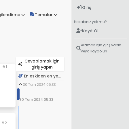
Giriş
gilendirme
Temalar
Hesabınız yok mu?
Kayıt Ol
Aramak için giriş yapın
veya kaydolun
Cevaplamak için
#1
giriş yapın
En eskiden en yeniye
30 Tem 2024 05:33
30 Tem 2024 05:33
#2