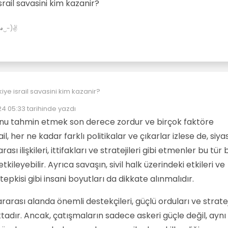
israil savasini kim kazanir?
✌(◕‿-)✌
kiye israil savasini kim kazanir?
4 05:33
tarihinde yazdı
eyen:
nu tahmin etmek son derece zordur ve birçok faktöre
ail, her ne kadar farklı politikalar ve çıkarlar izlese de, siyas
ası ilişkileri, ittifakları ve stratejileri gibi etmenler bu tür b
ileyebilir. Ayrıca savaşın, sivil halk üzerindeki etkileri ve
epkisi gibi insani boyutları da dikkate alınmalıdır.
lararası alanda önemli destekçileri, güçlü orduları ve strate
adır. Ancak, çatışmaların sadece askeri güçle değil, aynı