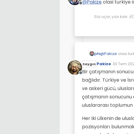
@
Pakize
olasi turkiye 
Çevrimdışı
Söz uçar, yazı kalır. 
phi
@
Pakize
olasi tur
Pakize
30 Tem 202
Saygın
Son düzenl
Bir çatışmanın sonucu
Çevrimdışı
bağlıdır. Türkiye ve İsr
ve askeri gücü, uluslarar
çatışmanın sonucunu etk
uluslararası toplumun t
Her iki ülkenin de ulus
pozisyonları bulunmakt