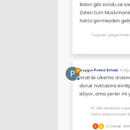
Fransa dan d
İyi ki NATO ü
Öyle deme, c
Balon gibi söndü ve sa
rağmen hem
inşaa etmeye 
Yoksa nasıl oy
Zaten tüm Müslümanlar 
diyordur.
hatta görmezden geli
Turpinen, şalgaminen d
Prens Ernak
4 Ağu
P
Saygın
Son d
israil ile ülkemiz arası
Çevrimdışı
doruk noktasına evrili
istiyor, ama yerler m
En deli sevdaları yaş
Daha dokunmadan kuru
S
K
2 Cevap
So