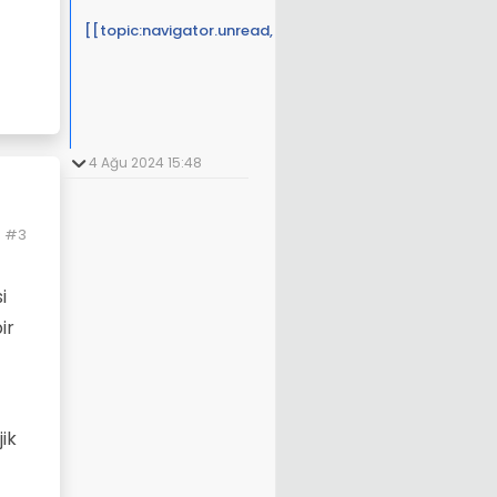
[[topic:navigator.unread, 46]]
4 Ağu 2024 15:48
#3
i
ir
jik