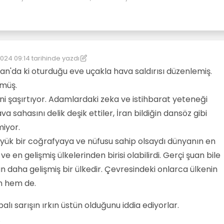
024 09:14
tarihinde yazdı
nleyen: Sputnik
İran'da ki oturduğu eve uçakla hava saldırısı düzenlemiş.
lmüş.
ni şaşırtıyor. Adamlardaki zeka ve istihbarat yeteneği
va sahasını delik deşik ettiler, İran bildiğin dansöz gibi
miyor.
büyük bir coğrafyaya ve nüfusu sahip olsaydı dünyanın en
e en gelişmiş ülkelerinden birisi olabilirdi. Gerçi şuan bile
daha gelişmiş bir ülkedir. Çevresindeki onlarca ülkenin
 hem de.
palı sarışın ırkın üstün olduğunu iddia ediyorlar.
.