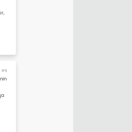
aydık,
r,
#8
inin
şa