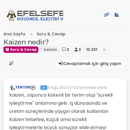
İçeriğe atla
EFE
LSEFE
DÜŞÜNCE, ELEŞTIRI VE PAYLAŞIM PLATFORMU
Ana Sayfa
Soru & Cevap
Kaizen nedir?
Soru & Cevap
2
2
221
Cevaplamak için giriş yapın
TENTEN
4 Ağu 2024 17:52
tarihinde yazdı
Son düzenleyen:
Çevrimdışı
Kaizen, Japonca kökenli bir terim olup "sürekli
iyileştirme" anlamına gelir. İş dünyasında ve
üretim süreçlerinde yaygın olarak kullanılan
Kaizen felsefesi, küçük ama sürekli
iyileştirmelerle büyük sonuçlar elde etmeyi