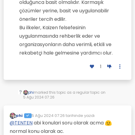
olduğunca basit olmalıdır. Karmaşık
çözümler yerine, basit ve uygulanabilir
öneriler tercih edilir.
Bu ilkeler, Kaizen felsefesinin
uygulanmasında rehberlik eder ve
organizasyonların daha verimli, etkili ve
rekabetçi hale gelmesine yardımcı olur.
1
phi
marked this topic as a regular topic on
5 Ağu 2024 07:26
phi
5 Ağu 2024 07:26
tarihinde yazdı
Son düzenleyen:
Çevrimdışı
@
TENTEN
abi konulari soru olarak acma
normal konu olarak ac.