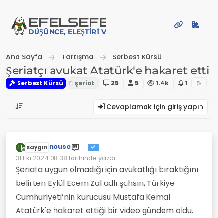
İçeriğe atla
EFE
LSEFE
DÜŞÜNCE, ELEŞTIRI VE PAYLAŞIM PLATFORMU
Ana Sayfa
Tartışma
Serbest Kürsü
Şeriatçı avukat Atatürk'e hakaret etti
Serbest Kürsü
25
5
1.4k
1
Cevaplamak için giriş yapın
house
H
Saygın
Çevrimdışı
31 Eki 2024 08:38
tarihinde yazdı
Son düzenleyen:
Şeriata uygun olmadığı için avukatlığı bıraktığını
belirten Eylül Ecem Zal adlı şahsın, Türkiye
Cumhuriyeti’nin kurucusu Mustafa Kemal
Atatürk'e hakaret ettiği bir video gündem oldu.