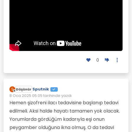
0
Sputnik
S
Düşünür
Çevrimdışı
8 Oca 2025 05:05
tarihinde yazdı
Son düzenleyen:
Hemen şizofreni ilacı tedavisine başlanıp tedavi
edilmeli. Aksi halde hayatı tamamen yok olacak.
Yorumlarda gördüğüm kadarıyla eşi onun
peygamber olduğuna ikna olmuş. O da tedavi