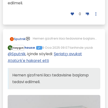
edilmeli.
0
Hemen şizofreni ilacı tedavisine başlanıp
Sputnik
S
tedavi edilmeli. Aksi halde hayatı
house
tamamen yok olacak. Yorumlarda
9 Oca 2025 09:07
tarihinde yazdı
H
Saygın
Son düzenleyen:
Çevrimdışı
gördüğüm kadarıyla eşi onun
@
Sputnik
, içinde söyledi:
Şeriatçı avukat
peygamber olduğuna ikna olmuş. O da
Atatürk'e hakaret etti
tedavi edilmeli.
Hemen şizofreni ilacı tedavisine başlanıp
tedavi edilmeli.