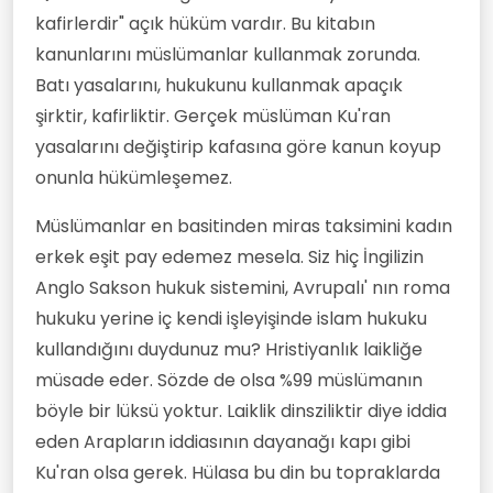
kafirlerdir" açık hüküm vardır. Bu kitabın
kanunlarını müslümanlar kullanmak zorunda.
Batı yasalarını, hukukunu kullanmak apaçık
şirktir, kafirliktir. Gerçek müslüman Ku'ran
yasalarını değiştirip kafasına göre kanun koyup
onunla hükümleşemez.
Müslümanlar en basitinden miras taksimini kadın
erkek eşit pay edemez mesela. Siz hiç İngilizin
Anglo Sakson hukuk sistemini, Avrupalı' nın roma
hukuku yerine iç kendi işleyişinde islam hukuku
kullandığını duydunuz mu? Hristiyanlık laikliğe
müsade eder. Sözde de olsa %99 müslümanın
böyle bir lüksü yoktur. Laiklik dinsziliktir diye iddia
eden Arapların iddiasının dayanağı kapı gibi
Ku'ran olsa gerek. Hülasa bu din bu topraklarda