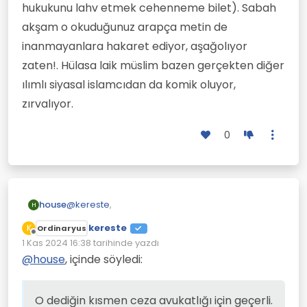
hukukunu lahv etmek cehenneme bilet). Sabah
akşam o okuduğunuz arapça metin de
inanmayanlara hakaret ediyor, aşağolıyor
zaten!. Hülasa laik müslim bazen gerçekten diğer
ılımlı siyasal islamcıdan da komik oluyor,
zırvalıyor.
0
@
kereste
,
house
H
kereste
K
Ordinaryus
Çevrimdışı
ikna edici konuşma kabiliyeti yoktur.
1 Kas 2024 16:38
tarihinde yazdı
Son düzenleyen:
@
house
, içinde söyledi:
O dediğin kısmen ceza avukatlığı için geçerli.
Türkiye' de mahkemeler amerikan filmlerindeki
O dediğin kısmen ceza avukatlığı için geçerli.
gibi sözlü ikna ve zekaya dayalı işlemiyor.
Kadın aslında müslüman' ın inancı ile laik