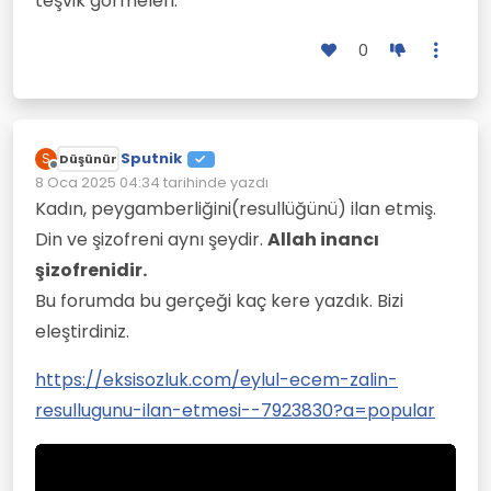
teşvik görmeleri.
0
Sputnik
S
Düşünür
Çevrimdışı
8 Oca 2025 04:34
tarihinde yazdı
Son düzenleyen:
Kadın, peygamberliğini(resullüğünü) ilan etmiş.
Din ve şizofreni aynı şeydir.
Allah inancı
şizofrenidir.
Bu forumda bu gerçeği kaç kere yazdık. Bizi
eleştirdiniz.
https://eksisozluk.com/eylul-ecem-zalin-
resullugunu-ilan-etmesi--7923830?a=popular