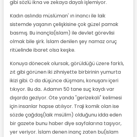
gibi sözlü ikna ve zekaya dayalı işlemiyor.
Kadın aslında müslüman' ın inancı ile laik
sistemde yaşanın çelişkisine çok güzel pamak
basmış. Bu inançla(islam) ile devlet görevlisi
olmak bile şirk. İslam denilen şey namaz oruç
ritüelinde ibaret olsa keşke.
Konuya dönecek olursak, görüldüğü üzere farklı,
zıt gibi görünen iki zihniyette birbirinin yumurta
ikizi gibi. O da düşünce düşmanı, konuşanı içeri
tıkıyor. Bu da.. Adamın 50 tane suç kaydı var
dışarda geziyor. Öte yanda "gerizekalı" kelimesi
için insanlar hapse atılıyor. Traji komik olan ise
sözde çağdaş(laik msülim) olduğunu idda eden
bir gazete bunu haber diye sayfalarına taşıyor,
yer veriyor. İslam denen inanç zaten bu(islam