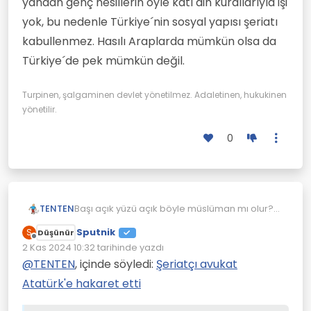
yandan genç nesillerin öyle katı din kurallarıyla işi
yok, bu nedenle Türkiye´nin sosyal yapısı şeriatı
kabullenmez. Hasılı Araplarda mümkün olsa da
Türkiye´de pek mümkün değil.
Turpinen, şalgaminen devlet yönetilmez. Adaletinen, hukukinen
yönetilir.
0
TENTEN
Başı açık yüzü açık böyle müslüman mı olur?
Videoya çekerken birde habire gülüyor.
Sputnik
S
Düşünür
Youtube üzerinden para kazanmak amacı
Çevrimdışı
2 Kas 2024 10:32
tarihinde yazdı
sanki.
Son düzenleyen:
@
TENTEN
, içinde söyledi:
Şeriatçı avukat
Atatürk'e hakaret etti