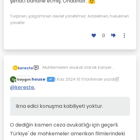
şeriatı bahane etmiş. Ondandır.
Turpinen, şalgaminen devlet yönetilmez. Adaletinen, hukukinen
yönetilir.
0
Muhtemelen avukat olarak kariyer
kereste
K
yapamadı veya ikna edici konuşma
house
kabiliyeti yoktur. Kesinlikle beceriksiz bir
1 Kas 2024 10:11
tarihinde yazdı
H
Saygın
Son düzenleyen: house
11 Oca 2024 10:19
Çevrimdışı
avukkattı, bu nedenle şeriatı bahane
@
kereste
,
etmiş. Ondandır.
ikna edici konuşma kabiliyeti yoktur.
O dediğin kısmen ceza avukatlığı için geçerli.
Türkiye' de mahkemeler amerikan filmlerindeki