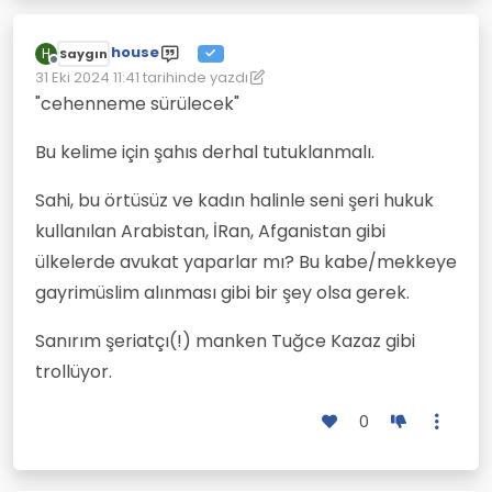
house
H
Saygın
Çevrimdışı
31 Eki 2024 11:41
tarihinde yazdı
Son düzenleyen: house
"cehenneme sürülecek"
Bu kelime için şahıs derhal tutuklanmalı.
Sahi, bu örtüsüz ve kadın halinle seni şeri hukuk
kullanılan Arabistan, İRan, Afganistan gibi
ülkelerde avukat yaparlar mı? Bu kabe/mekkeye
gayrimüslim alınması gibi bir şey olsa gerek.
Sanırım şeriatçı(!) manken Tuğce Kazaz gibi
trollüyor.
0