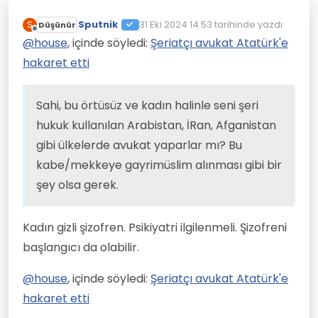
Sputnik
31 Eki 2024 14:53
tarihinde yazdı
S
Düşünür
Son düzenleyen:
Çevrimdışı
@
house
, içinde söyledi:
Şeriatçı avukat Atatürk'e
hakaret etti
Sahi, bu örtüsüz ve kadın halinle seni şeri
hukuk kullanılan Arabistan, İRan, Afganistan
gibi ülkelerde avukat yaparlar mı? Bu
kabe/mekkeye gayrimüslim alınması gibi bir
şey olsa gerek.
Kadın gizli şizofren. Psikiyatri ilgilenmeli. Şizofreni
başlangıcı da olabilir.
@
house
, içinde söyledi:
Şeriatçı avukat Atatürk'e
hakaret etti