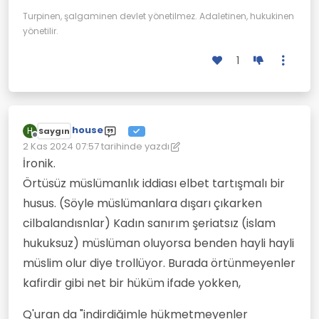
Turpinen, şalgaminen devlet yönetilmez. Adaletinen, hukukinen
yönetilir.
1
house
H
Saygın
Çevrimdışı
2 Kas 2024 07:57
tarihinde yazdı
Son düzenleyen: house
11 Şub 2024 08:10
İronik.
Örtüsüz müslümanlık iddiası elbet tartışmalı bir
husus. (Söyle müslümanlara dışarı çıkarken
cilbalandısnlar) Kadın sanırım şeriatsız (islam
hukuksuz) müslüman oluyorsa benden hayli hayli
müslim olur diye trollüyor. Burada örtünmeyenler
kafirdir gibi net bir hüküm ifade yokken,
Q'uran da "indirdiğimle hükmetmeyenler