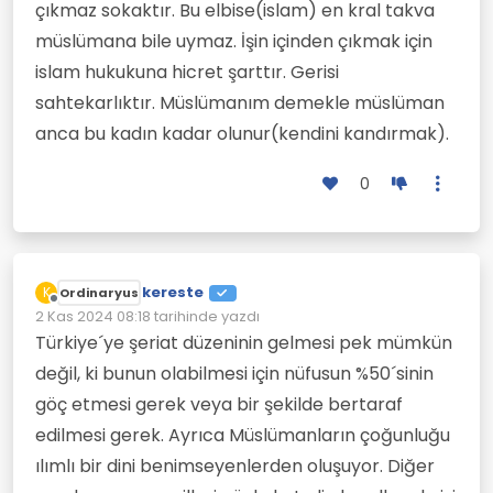
çıkmaz sokaktır. Bu elbise(islam) en kral takva
müslümana bile uymaz. İşin içinden çıkmak için
islam hukukuna hicret şarttır. Gerisi
sahtekarlıktır. Müslümanım demekle müslüman
anca bu kadın kadar olunur(kendini kandırmak).
0
kereste
K
Ordinaryus
Çevrimdışı
2 Kas 2024 08:18
tarihinde yazdı
Son düzenleyen:
Türkiye´ye şeriat düzeninin gelmesi pek mümkün
değil, ki bunun olabilmesi için nüfusun %50´sinin
göç etmesi gerek veya bir şekilde bertaraf
edilmesi gerek. Ayrıca Müslümanların çoğunluğu
ılımlı bir dini benimseyenlerden oluşuyor. Diğer