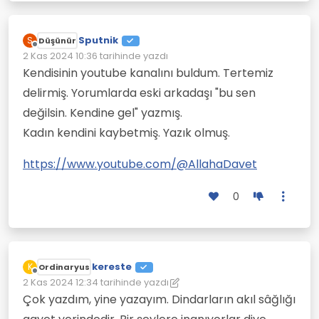
Sputnik
S
Düşünür
Çevrimdışı
2 Kas 2024 10:36
tarihinde yazdı
Son düzenleyen:
Kendisinin youtube kanalını buldum. Tertemiz
delirmiş. Yorumlarda eski arkadaşı "bu sen
değilsin. Kendine gel" yazmış.
Kadın kendini kaybetmiş. Yazık olmuş.
https://www.youtube.com/@AllahaDavet
0
kereste
K
Ordinaryus
Çevrimdışı
2 Kas 2024 12:34
tarihinde yazdı
Son düzenleyen: kereste
11 Şub 2024 12:48
Çok yazdım, yine yazayım. Dindarların akıl sâğlığı