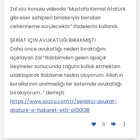
Zal söz konusu videoda “Mustafa Kemal Atatürk
gibi eser sahipleri binalarıyla beraber
cehenneme sürülecektir” ifadelerini kullandı.
ŞERİAT İÇİN AVUKATLIĞI BIRAKMIŞTI
Daha önce avukatlığı neden bıraktığını
açıklayan Zal “Rabbimden gelen apaçık
beyineler sonucunda tağuta kulluk etmekten
uzaklaşarak Rabbime teslim oluyorum. Allah'ın
kurallarının anılmadığı bir sistemde avukatlığı
bırakıyorum...” demişti.
https://www.sozcu.com.tr/seriatci-avukat-
ataturk-e-hakaret-etti-p100138
0