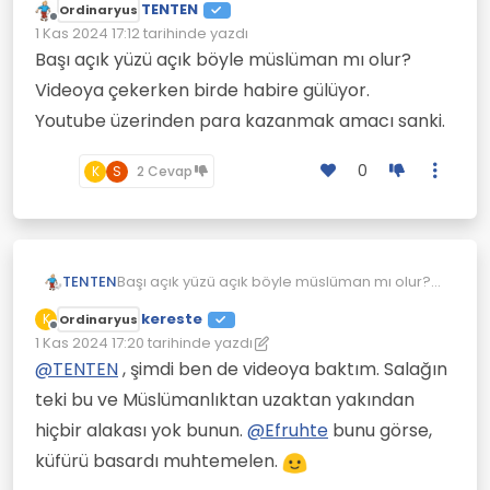
TENTEN
Ordinaryus
Çevrimdışı
1 Kas 2024 17:12
tarihinde yazdı
Son düzenleyen:
Başı açık yüzü açık böyle müslüman mı olur?
Videoya çekerken birde habire gülüyor.
Youtube üzerinden para kazanmak amacı sanki.
0
K
S
2 Cevap
TENTEN
Başı açık yüzü açık böyle müslüman mı olur?
Videoya çekerken birde habire gülüyor.
kereste
K
Ordinaryus
Youtube üzerinden para kazanmak amacı
Çevrimdışı
1 Kas 2024 17:20
tarihinde yazdı
sanki.
Son düzenleyen: kereste
11 Oca 2024 17:21
@
TENTEN
, şimdi ben de videoya baktım. Salağın
teki bu ve Müslümanlıktan uzaktan yakından
hiçbir alakası yok bunun.
@
Efruhte
bunu görse,
küfürü basardı muhtemelen.