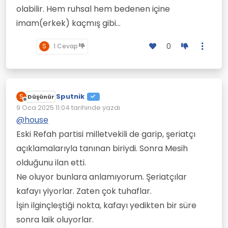
olabilir. Hem ruhsal hem bedenen içine
imam(erkek) kaçmış gibi...
0
S
1 Cevap
Sputnik
S
Düşünür
Çevrimdışı
9 Oca 2025 11:04
tarihinde yazdı
Son düzenleyen:
@
house
Eski Refah partisi milletvekili de garip, şeriatçı
açıklamalarıyla tanınan biriydi. Sonra Mesih
olduğunu ilan etti.
Ne oluyor bunlara anlamıyorum. Şeriatçılar
kafayı yiyorlar. Zaten çok tuhaflar.
İşin ilginçleştiği nokta, kafayı yedikten bir süre
sonra laik oluyorlar.