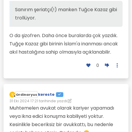
Sanırım şeriatçı(!) manken Tuğce Kazaz gibi
trollüyor.
O da şizofren. Daha önce buralarda çok yazdık.
Tuğçe Kazaz gibi birinin İslam'a inanması ancak
akıl hastalığına sahip olmasıyla açıklanabilir.
0
kereste
K
Ordinaryus
Çevrimdışı
31 Eki 2024 17:21
tarihinde yazdı
Son düzenleyen: kereste
Muhtemelen avukat olarak kariyer yapamadı
veya ikna edici konuşma kabiliyeti yoktur.
Kesinlikle beceriksiz bir avukkattı, bu nedenle