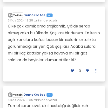
DemoKratos
D
Yetkin
Çevrimdışı
6 Kas 2024 13:28
tarihinde yazdı
Son düzenleyen:
Ülke çok komik ama trajikomik. Çölde serap
olmuş zeka bu ülkede. Şaşılası bir durum. En kesin
açık konulara kafası basan kimselerin ortalıkta
görünmediği bir yer. Çok şaşılası. Acaba sulara
mı bir ilaç kattılar yoksa havaya mı bir gaz
saldılar da beyinleri dumur ettiler ki?
0
DemoKratos
D
Yetkin
Çevrimdışı
6 Kas 2024 13:35
tarihinde yazdı
Son düzenleyen:
Temel sorun evet akıl hastalığı değildir ruh