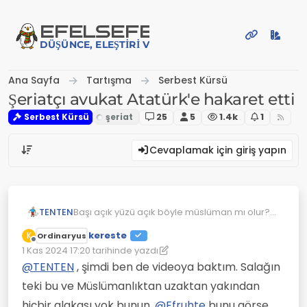
İçeriğe atla
EFE
LSEFE
DÜŞÜNCE, ELEŞTIRI VE PAYLAŞIM PLATFORMU
Ana Sayfa
Tartışma
Serbest Kürsü
Şeriatçı avukat Atatürk'e hakaret etti
Serbest Kürsü
25
5
1.4k
1
Cevaplamak için giriş yapın
TENTEN
Başı açık yüzü açık böyle müslüman mı olur?
Videoya çekerken birde habire gülüyor.
kereste
K
Ordinaryus
Youtube üzerinden para kazanmak amacı
Çevrimdışı
1 Kas 2024 17:20
tarihinde yazdı
sanki.
Son düzenleyen: kereste
11 Oca 2024 17:21
@
TENTEN
, şimdi ben de videoya baktım. Salağın
teki bu ve Müslümanlıktan uzaktan yakından
hiçbir alakası yok bunun.
@
Efruhte
bunu görse,