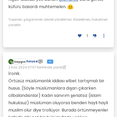
küfürü basardı muhtemelen.
Turpinen, şalgaminen devlet yönetilmez. Adaletinen, hukukinen
yönetilir.
1
house
H
Saygın
Çevrimdışı
2 Kas 2024 07:57
tarihinde yazdı
Son düzenleyen: house
11 Şub 2024 08:10
İronik.
Örtüsüz müslümanlık iddiası elbet tartışmalı bir
husus. (Söyle müslümanlara dışarı çıkarken
cilbalandısnlar) Kadın sanırım şeriatsız (islam
hukuksuz) müslüman oluyorsa benden hayli hayli
müslim olur diye trollüyor. Burada örtünmeyenler