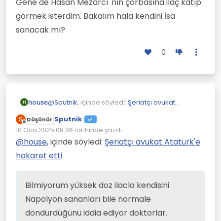
Gene de Hasan Mezarcı' nın çorbasına ilaç katıp
görmek isterdim. Bakalım hala kendini İsa
sanacak mı?
0
@
Sputnik
, içinde söyledi:
Şeriatçı avukat
house
H
Atatürk'e hakaret etti
Sputnik
S
Düşünür
Çevrimdışı
@
house
, içinde söyledi:
Şeriatçı avukat
10 Oca 2025 09:06
tarihinde yazdı
Son düzenleyen:
Atatürk'e hakaret etti
@
house
, içinde söyledi:
Şeriatçı avukat Atatürk'e
Bilmiyorum yüksek doz ilacla kendisini
hakaret etti
Napolyon sananları bile normale
Sanırım bundan yutarsa hiçbişicikleri
döndürdüğünü iddia ediyor doktorlar. Bu tür
Gene de Hasan Mezarcı' nın çorbasına ilaç
kalmayacaktır.
deliler zararsız. Etrafına zarar verme potansiyeli
katıp görmek isterdim. Bakalım hala kendini İsa
olanları ilaca' da zorlayabilirler, gerekiyorsa bi
sanacak mı?
Bilmiyorum yüksek doz ilacla kendisini
yere de kapatabilirler. Bu insan hak ihalli olmaz.
Napolyon sananları bile normale
Yıllarca kullansa bile tam iyileşme olmaz.
Zaten kullandırmazsın ki, zorlamak gerek.
döndürdüğünü iddia ediyor doktorlar.
Bunu da insan hakları ihlali sayıyorlar.