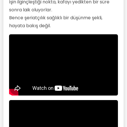
İşin ilginçleştiği nokta, kafayı yedikten bir süre
sonra laik oluyorlar.
Bence şeriatçılık sağlıklı bir düşünme şekli,
hayata bakış değil.