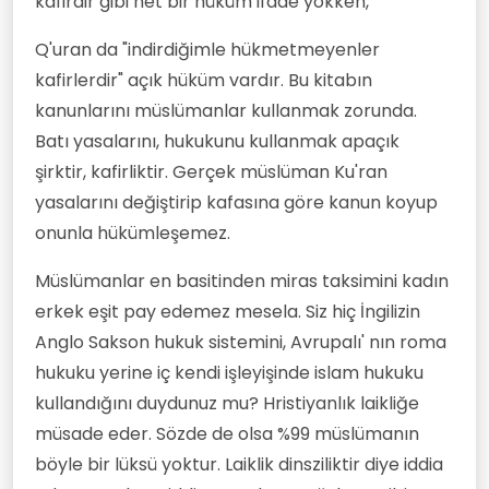
kafirdir gibi net bir hüküm ifade yokken,
Q'uran da "indirdiğimle hükmetmeyenler
kafirlerdir" açık hüküm vardır. Bu kitabın
kanunlarını müslümanlar kullanmak zorunda.
Batı yasalarını, hukukunu kullanmak apaçık
şirktir, kafirliktir. Gerçek müslüman Ku'ran
yasalarını değiştirip kafasına göre kanun koyup
onunla hükümleşemez.
Müslümanlar en basitinden miras taksimini kadın
erkek eşit pay edemez mesela. Siz hiç İngilizin
Anglo Sakson hukuk sistemini, Avrupalı' nın roma
hukuku yerine iç kendi işleyişinde islam hukuku
kullandığını duydunuz mu? Hristiyanlık laikliğe
müsade eder. Sözde de olsa %99 müslümanın
böyle bir lüksü yoktur. Laiklik dinsziliktir diye iddia