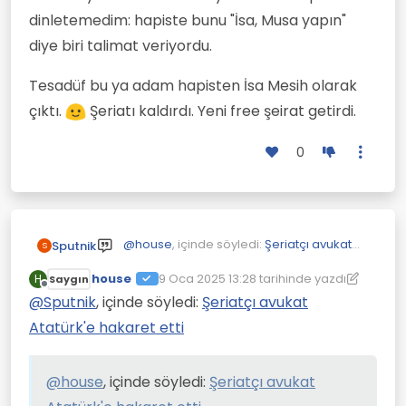
dinletemedim: hapiste bunu "İsa, Musa yapın"
diye biri talimat veriyordu.
Tesadüf bu ya adam hapisten İsa Mesih olarak
çıktı.
Şeriatı kaldırdı. Yeni free şeirat getirdi.
0
@
house
, içinde söyledi:
Şeriatçı avukat
Sputnik
S
Atatürk'e hakaret etti
house
9 Oca 2025 13:28
tarihinde yazdı
H
Saygın
Son düzenleyen: house
1 Eyl 2025 13:30
Çevrimdışı
Sanırım bundan yutarsa
@
Sputnik
, içinde söyledi:
Şeriatçı avukat
hiçbişicikleri kalmayacaktır.
Yıllarca kullansa bile tam iyileşme olmaz.
Atatürk'e hakaret etti
Zaten kullandırmazsın ki, zorlamak gerek.
Bunu da insan hakları ihlali sayıyorlar.
Omuzdan enjekte edilen antipsikotikler
Zorlamak uygun görülmüyor.
var. Kasa enjekte edilen depo
@
house
, içinde söyledi:
Şeriatçı avukat
antipsikotikler bunlar. 3-4 ayda bir tek