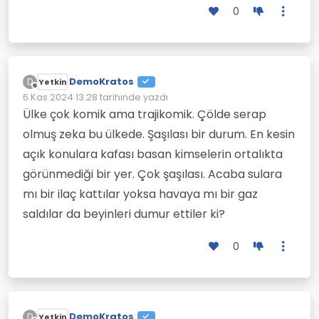
0
DemoKratos
D
Yetkin
Çevrimdışı
6 Kas 2024 13:28
tarihinde yazdı
Son düzenleyen:
Ülke çok komik ama trajikomik. Çölde serap
olmuş zeka bu ülkede. Şaşılası bir durum. En kesin
açık konulara kafası basan kimselerin ortalıkta
görünmediği bir yer. Çok şaşılası. Acaba sulara
mı bir ilaç kattılar yoksa havaya mı bir gaz
saldılar da beyinleri dumur ettiler ki?
0
DemoKratos
D
Yetkin