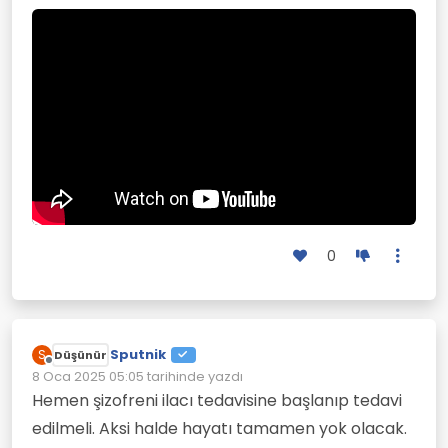
0
Sputnik
S
Düşünür
Çevrimdışı
8 Oca 2025 05:05
tarihinde yazdı
Son düzenleyen:
Hemen şizofreni ilacı tedavisine başlanıp tedavi
edilmeli. Aksi halde hayatı tamamen yok olacak.