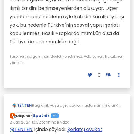
ılımlı bir dini benimseyenlerden oluşuyor. Diğer
yandan genç nesillerin öyle katı din kurallarıyla işi
yok, bu nedenle Türkiye´nin sosyal yapısı şeriatı
kabullenmez. Hasılı Araplarda mümkün olsa da
Türkiye´de pek mümkün değil.
Turpinen, şalgaminen devlet yönetilmez. Adaletinen, hukukinen
yönetilir.
0
TENTEN
Başı açık yüzü açık böyle müslüman mı olur?
Videoya çekerken birde habire gülüyor.
Sputnik
S
Düşünür
Youtube üzerinden para kazanmak amacı
Çevrimdışı
2 Kas 2024 10:32
tarihinde yazdı
sanki.
Son düzenleyen:
@
TENTEN
, içinde söyledi:
Şeriatçı avukat