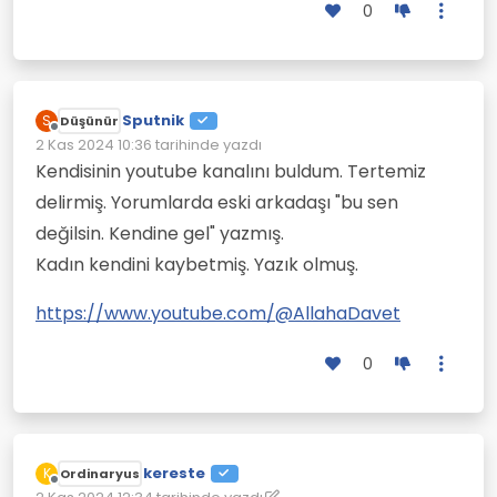
0
Sputnik
S
Düşünür
Çevrimdışı
2 Kas 2024 10:36
tarihinde yazdı
Son düzenleyen:
Kendisinin youtube kanalını buldum. Tertemiz
delirmiş. Yorumlarda eski arkadaşı "bu sen
değilsin. Kendine gel" yazmış.
Kadın kendini kaybetmiş. Yazık olmuş.
https://www.youtube.com/@AllahaDavet
0
kereste
K
Ordinaryus
Çevrimdışı