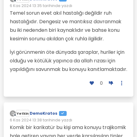
Çevrimdışı
6 Kas 2024 13:35
tarihinde yazdı
Son düzenleyen:
Temel sorun evet akıl hastalığı değildir ruh
hastalığıdır. Dengesiz ve mantıksız davranmak
bu iki nedenden biri kaynaklıdır ve bahse konu
kesimin sorunu akıldan çok ruhla ilgilidir.
İyi görünmenin öte dünyada şaraplar, huriler için
olduğu ve kötülük yapınca da allah rızası için
yapıldığını savunmak bu konuyu kanıtlamaktadır.
0
DemoKratos
D
Yetkin
Çevrimdışı
6 Kas 2024 13:38
tarihinde yazdı
Son düzenleyen:
Komik bir karikatür bu kişi ama konuyu trajikomik
hale getiren yaygın her yerde karşılaşılan tipler