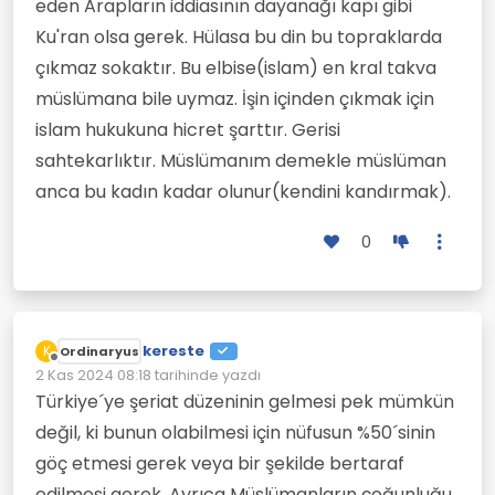
eden Arapların iddiasının dayanağı kapı gibi
Ku'ran olsa gerek. Hülasa bu din bu topraklarda
çıkmaz sokaktır. Bu elbise(islam) en kral takva
müslümana bile uymaz. İşin içinden çıkmak için
islam hukukuna hicret şarttır. Gerisi
sahtekarlıktır. Müslümanım demekle müslüman
anca bu kadın kadar olunur(kendini kandırmak).
0
kereste
K
Ordinaryus
Çevrimdışı
2 Kas 2024 08:18
tarihinde yazdı
Son düzenleyen:
Türkiye´ye şeriat düzeninin gelmesi pek mümkün
değil, ki bunun olabilmesi için nüfusun %50´sinin
göç etmesi gerek veya bir şekilde bertaraf
edilmesi gerek. Ayrıca Müslümanların çoğunluğu