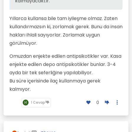
kalmayacaktır.
Yıllarca kullansa bile tam iyileşme olmaz. Zaten
kullandırmazsın ki, zorlamak gerek. Bunu da insan
hakları ihlali sayıyorlar. Zorlamak uygun
görülmüyor.
Sanırım bundan yutarsa hiçbişicikleri
kalmayacaktır.
Omuzdan enjekte edilen antipsikotikler var. Kasa
tabi en doğrusunu doktorlar(Allax) bilir.
Bana birazda cinsiyet sorunu var gibi geldi.
enjekte edilen depo antipsikotikler bunlar. 3-4
Kadın değilde sanki erkeksi hormonal
bozukluğuda olabilir. Hem ruhsal hem bedenen
ayda bir tek seferliğine yapılabiliyor.
içine imam(erkek) kaçmış gibi...
Bu süre içerisinde ilaç kullanmaya gerek
kalmıyor.
0
H
1 Cevap