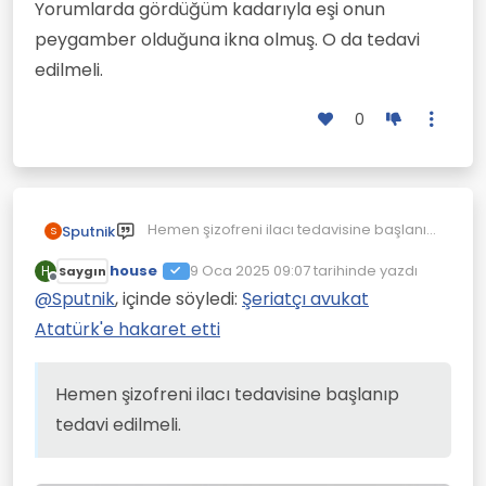
Yorumlarda gördüğüm kadarıyla eşi onun
peygamber olduğuna ikna olmuş. O da tedavi
edilmeli.
0
Hemen şizofreni ilacı tedavisine başlanıp
Sputnik
S
tedavi edilmeli. Aksi halde hayatı
house
tamamen yok olacak. Yorumlarda
9 Oca 2025 09:07
tarihinde yazdı
H
Saygın
Son düzenleyen:
Çevrimdışı
gördüğüm kadarıyla eşi onun
@
Sputnik
, içinde söyledi:
Şeriatçı avukat
peygamber olduğuna ikna olmuş. O da
Atatürk'e hakaret etti
tedavi edilmeli.
Hemen şizofreni ilacı tedavisine başlanıp
tedavi edilmeli.