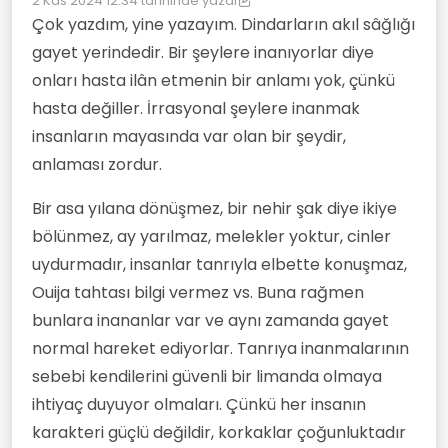
2 Kas 2024 12:34
tarihinde yazdı
Son düzenleyen: kereste
11 Şub 2024 12:48
Çok yazdım, yine yazayım. Dindarların akıl sâğlığı
gayet yerindedir. Bir şeylere inanıyorlar diye
onları hasta ilân etmenin bir anlamı yok, çünkü
hasta değiller. İrrasyonal şeylere inanmak
insanların mayasında var olan bir şeydir,
anlaması zordur.
Bir asa yılana dönüşmez, bir nehir şak diye ikiye
bölünmez, ay yarılmaz, melekler yoktur, cinler
uydurmadır, insanlar tanrıyla elbette konuşmaz,
Ouija tahtası bilgi vermez vs. Buna rağmen
bunlara inananlar var ve aynı zamanda gayet
normal hareket ediyorlar. Tanrıya inanmalarının
sebebi kendilerini güvenli bir limanda olmaya
ihtiyaç duyuyor olmaları. Çünkü her insanın
karakteri güçlü değildir, korkaklar çoğunluktadır