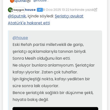
@
house
Sputnik
S
Eski Refah partisi milletvekili de garip,
house
şeriatçı açıklamalarıyla tanınan biriydi.
9 Oca 2025 13:22
tarihinde yazdı
H
Saygın
Son düzenleyen: house
1 Eyl 2025 13:23
Çevrimdışı
Sonra Mesih olduğunu ilan etti.
@
Sputnik
, içinde söyledi:
Şeriatçı avukat
Ne oluyor bunlara anlamıyorum.
Atatürk'e hakaret etti
Şeriatçılar kafayı yiyorlar. Zaten çok
tuhaflar.
İşin ilginçleştiği nokta, kafayı yedikten bir
@
house
süre sonra laik oluyorlar.
Bence şeriatçılık sağlıklı bir düşünme
Eski Refah partisi milletvekili de garip,
şekli, hayata bakış değil.
şeriatçı açıklamalarıyla tanınan biriydi.
Sonra Mesih olduğunu ilan etti.
Ne oluyor bunlara anlamıyorum. Şeriatçılar
kafayı yiyorlar. Zaten çok tuhaflar.
İşin ilginçleştiği nokta, kafayı yedikten bir
süre sonra laik oluyorlar.
Bence şeriatçılık sağlıklı bir düşünme şekli,
hayata bakış değil.