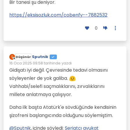
Bir tanesi şu deniyor.
https://eksisozluk.com/cobenfy--7882532
0
Sputnik
S
Düşünür
Çevrimdışı
16 Oca 2025 09:58
tarihinde yazdı
Son düzenleyen:
Gidişatı iyi değil. Çevresinde tedavi olmasını
söyleyenler de yok galiba.
Vahhabi/selefi saçmalıklarını, zırvalıklarını
millete anlatmaya çalışıyor.
Daha ilk başta Atatürk'e sövdüğünde kendisinin
şizofreni başlangıcında olduğunu söylemiştim.
@
Sputnik
, içinde söyledi:
Şeriatçı avukat