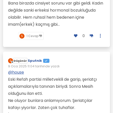
Bana birazda cinsiyet sorunu var gibi geldi. Kadın
değilde sanki erkeksi hormonal bozukluğuda
olabilir. Hem ruhsal hem bedenen içine
imam(erkek) kaçmış gibi...
0
S
1 Cevap
Sputnik
S
Düşünür
Çevrimdışı
9 Oca 2025 11:04
tarihinde yazdı
Son düzenleyen:
@
house
Eski Refah partisi milletvekili de garip, şeriatçı
açıklamalarıyla tanınan biriydi. Sonra Mesih
olduğunu ilan etti.
Ne oluyor bunlara anlamıyorum. Şeriatçılar
kafayı yiyorlar. Zaten çok tuhaflar.