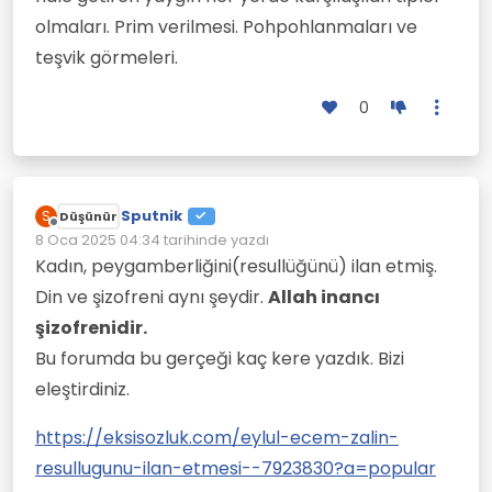
olmaları. Prim verilmesi. Pohpohlanmaları ve
teşvik görmeleri.
0
Sputnik
S
Düşünür
Çevrimdışı
8 Oca 2025 04:34
tarihinde yazdı
Son düzenleyen:
Kadın, peygamberliğini(resullüğünü) ilan etmiş.
Din ve şizofreni aynı şeydir.
Allah inancı
şizofrenidir.
Bu forumda bu gerçeği kaç kere yazdık. Bizi
eleştirdiniz.
https://eksisozluk.com/eylul-ecem-zalin-
resullugunu-ilan-etmesi--7923830?a=popular