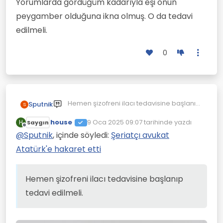
Yorumlarda gördüğüm kadarıyla eşi onun
peygamber olduğuna ikna olmuş. O da tedavi
edilmeli.
0
Hemen şizofreni ilacı tedavisine başlanıp
Sputnik
S
tedavi edilmeli. Aksi halde hayatı
house
tamamen yok olacak. Yorumlarda
9 Oca 2025 09:07
tarihinde yazdı
H
Saygın
Son düzenleyen:
Çevrimdışı
gördüğüm kadarıyla eşi onun
@
Sputnik
, içinde söyledi:
Şeriatçı avukat
peygamber olduğuna ikna olmuş. O da
Atatürk'e hakaret etti
tedavi edilmeli.
Hemen şizofreni ilacı tedavisine başlanıp
tedavi edilmeli.