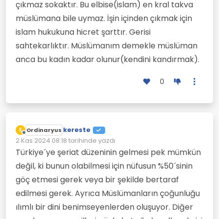
çıkmaz sokaktır. Bu elbise(islam) en kral takva
müslümana bile uymaz. İşin içinden çıkmak için
islam hukukuna hicret şarttır. Gerisi
sahtekarlıktır. Müslümanım demekle müslüman
anca bu kadın kadar olunur(kendini kandırmak).
0
kereste
K
Ordinaryus
Çevrimdışı
2 Kas 2024 08:18
tarihinde yazdı
Son düzenleyen:
Türkiye´ye şeriat düzeninin gelmesi pek mümkün
değil, ki bunun olabilmesi için nüfusun %50´sinin
göç etmesi gerek veya bir şekilde bertaraf
edilmesi gerek. Ayrıca Müslümanların çoğunluğu
ılımlı bir dini benimseyenlerden oluşuyor. Diğer