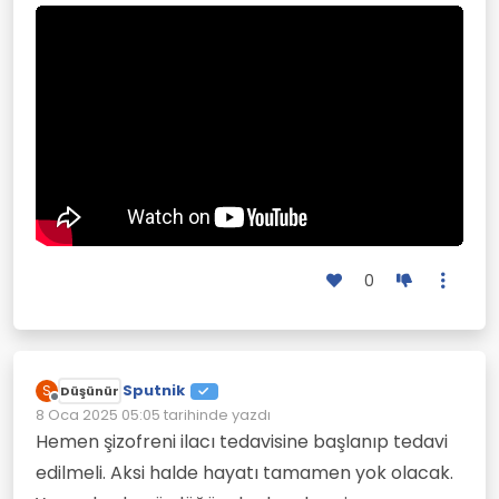
0
Sputnik
S
Düşünür
Çevrimdışı
8 Oca 2025 05:05
tarihinde yazdı
Son düzenleyen:
Hemen şizofreni ilacı tedavisine başlanıp tedavi
edilmeli. Aksi halde hayatı tamamen yok olacak.