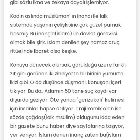
gibi sözlü ikna ve zekaya dayalı işlemiyor.
Kadın aslında müslüman' ın inancı ile laik
sistemde yaşanın çelişkisine çok güzel pamak
basmış. Bu inançla(islam) ile devlet görevlisi
olmak bile şirk. İslam denilen şey namaz oruç
ritüelinde ibaret olsa keşke.
Konuya dönecek olursak, görüldüğü üzere farklı,
zıt gibi görünen iki zihniyette birbirinin yumurta
ikizi gibi. O da düşünce düşmanı, konuşanı içeri
tıkıyor. Bu da.. Adamın 50 tane suç kaydı var
dışarda geziyor. Öte yanda "gerizekalı" kelimesi
için insanlar hapse atılıyor. Traji komik olan ise
sözde çağdaş(laik msülim) olduğunu idda eden
bir gazete bunu haber diye sayfalarına taşıyor,
yer veriyor. İslam denen inanç zaten bu(islam