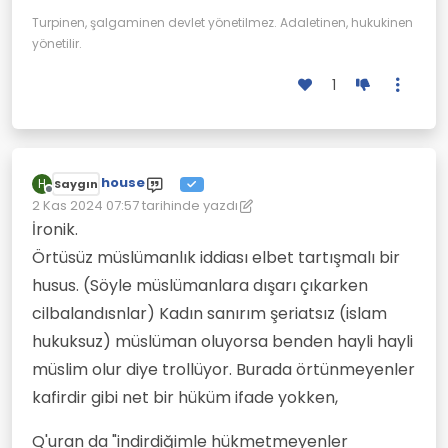
Turpinen, şalgaminen devlet yönetilmez. Adaletinen, hukukinen
yönetilir.
1
house
H
Saygın
Çevrimdışı
2 Kas 2024 07:57
tarihinde yazdı
Son düzenleyen: house
11 Şub 2024 08:10
İronik.
Örtüsüz müslümanlık iddiası elbet tartışmalı bir
husus. (Söyle müslümanlara dışarı çıkarken
cilbalandısnlar) Kadın sanırım şeriatsız (islam
hukuksuz) müslüman oluyorsa benden hayli hayli
müslim olur diye trollüyor. Burada örtünmeyenler
kafirdir gibi net bir hüküm ifade yokken,
Q'uran da "indirdiğimle hükmetmeyenler