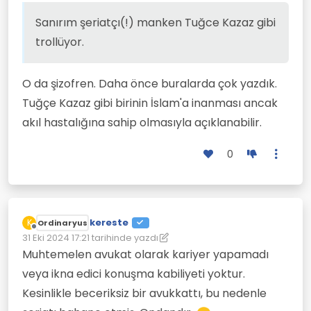
Sanırım şeriatçı(!) manken Tuğce Kazaz gibi
trollüyor.
O da şizofren. Daha önce buralarda çok yazdık.
Tuğçe Kazaz gibi birinin İslam'a inanması ancak
akıl hastalığına sahip olmasıyla açıklanabilir.
0
kereste
K
Ordinaryus
Çevrimdışı
31 Eki 2024 17:21
tarihinde yazdı
Son düzenleyen: kereste
Muhtemelen avukat olarak kariyer yapamadı
veya ikna edici konuşma kabiliyeti yoktur.
Kesinlikle beceriksiz bir avukkattı, bu nedenle