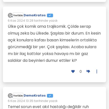
DemoKratos
D
Yetkin
Çevrimdışı
6 Kas 2024 13:28
tarihinde yazdı
Son düzenleyen:
Ülke çok komik ama trajikomik. Çölde serap
olmuş zeka bu ülkede. Şaşılası bir durum. En kesin
açık konulara kafası basan kimselerin ortalıkta
görünmediği bir yer. Çok şaşılası. Acaba sulara
mı bir ilaç kattılar yoksa havaya mı bir gaz
saldılar da beyinleri dumur ettiler ki?
0
DemoKratos
D
Yetkin
Çevrimdışı
6 Kas 2024 13:35
tarihinde yazdı
Son düzenleyen:
Temel sorun evet akıl hastalığı değildir ruh