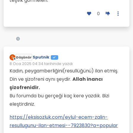
teşvik görmeleri.
0
Sputnik
S
Düşünür
Çevrimdışı
8 Oca 2025 04:34
tarihinde yazdı
Son düzenleyen:
Kadın, peygamberliğini(resullüğünü) ilan etmiş.
Din ve şizofreni aynı şeydir.
Allah inancı
şizofrenidir.
Bu forumda bu gerçeği kaç kere yazdık. Bizi
eleştirdiniz.
https://eksisozluk.com/eylul-ecem-zalin-
resullugunu-ilan-etmesi--7923830?a=popular