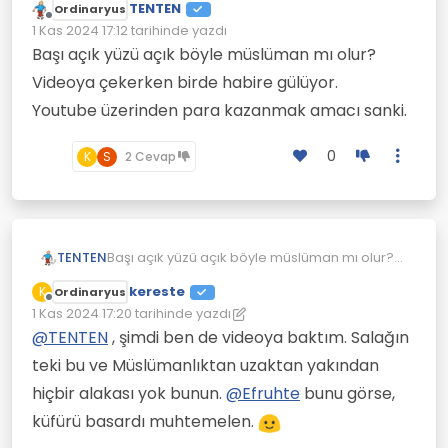
TENTEN
Ordinaryus
Çevrimdışı
1 Kas 2024 17:12
tarihinde yazdı
Son düzenleyen:
Başı açık yüzü açık böyle müslüman mı olur?
Videoya çekerken birde habire gülüyor.
Youtube üzerinden para kazanmak amacı sanki.
0
K
S
2 Cevap
TENTEN
Başı açık yüzü açık böyle müslüman mı olur?
Videoya çekerken birde habire gülüyor.
kereste
K
Ordinaryus
Youtube üzerinden para kazanmak amacı
Çevrimdışı
1 Kas 2024 17:20
tarihinde yazdı
sanki.
Son düzenleyen: kereste
11 Oca 2024 17:21
@
TENTEN
, şimdi ben de videoya baktım. Salağın
teki bu ve Müslümanlıktan uzaktan yakından
hiçbir alakası yok bunun.
@
Efruhte
bunu görse,
küfürü basardı muhtemelen.