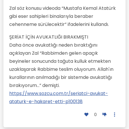
Zal söz konusu videoda “Mustafa Kemal Atatürk
gibi eser sahipleri binalarıyla beraber
cehenneme sürülecektir” ifadelerini kullandı.
ŞERİAT İÇİN AVUKATLIĞI BIRAKMIŞTI
Daha önce avukatlığı neden bıraktığını
açıklayan Zal “Rabbimden gelen apaçık
beyineler sonucunda tağuta kulluk etmekten
uzaklaşarak Rabbime teslim oluyorum. Allah'ın
kurallarının anılmadığı bir sistemde avukatlığı
bırakıyorum...” demişti.
https://www.sozcu.com.tr/seriatci-avukat-
ataturk-e-hakaret-etti-p100138
0