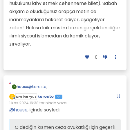
hukukunu lahv etmek cehenneme bilet). Sabah
akşam o okuduğunuz arapça metin de
inanmayanlara hakaret ediyor, aşağolıyor
zaten!. Hülasa laik müslim bazen gerçekten diğer
ılımlı siyasal islamcıdan da komik oluyor,
zırvalıyor.
0
@
kereste
,
house
H
kereste
K
Ordinaryus
Çevrimdışı
ikna edici konuşma kabiliyeti yoktur.
1 Kas 2024 16:38
tarihinde yazdı
Son düzenleyen:
@
house
, içinde söyledi:
O dediğin kısmen ceza avukatlığı için geçerli.
Türkiye' de mahkemeler amerikan filmlerindeki
O dediğin kısmen ceza avukatlığı için geçerli.
gibi sözlü ikna ve zekaya dayalı işlemiyor.
Kadın aslında müslüman' ın inancı ile laik