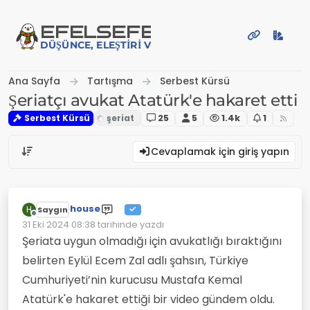
İçeriğe atla
EFE
LSEFE
DÜŞÜNCE, ELEŞTIRI VE PAYLAŞIM PLATFORMU
Ana Sayfa
Tartışma
Serbest Kürsü
Şeriatçı avukat Atatürk'e hakaret etti
Serbest Kürsü
25
5
1.4k
1
Cevaplamak için giriş yapın
house
H
Saygın
Çevrimdışı
31 Eki 2024 08:38
tarihinde yazdı
Son düzenleyen:
Şeriata uygun olmadığı için avukatlığı bıraktığını
belirten Eylül Ecem Zal adlı şahsın, Türkiye
Cumhuriyeti’nin kurucusu Mustafa Kemal
Atatürk'e hakaret ettiği bir video gündem oldu.