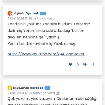
Sputnik
S
Düşünür
Çevrimdışı
2 Kas 2024 10:36
tarihinde yazdı
Son düzenleyen:
Kendisinin youtube kanalını buldum. Tertemiz
delirmiş. Yorumlarda eski arkadaşı "bu sen
değilsin. Kendine gel" yazmış.
Kadın kendini kaybetmiş. Yazık olmuş.
https://www.youtube.com/@AllahaDavet
0
kereste
K
Ordinaryus
Çevrimdışı
2 Kas 2024 12:34
tarihinde yazdı
Son düzenleyen: kereste
11 Şub 2024 12:48
Çok yazdım, yine yazayım. Dindarların akıl sâğlığı