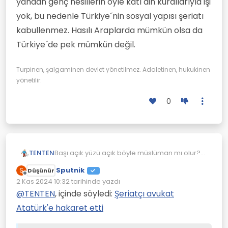
yandan genç nesillerin öyle katı din kurallarıyla işi
yok, bu nedenle Türkiye´nin sosyal yapısı şeriatı
kabullenmez. Hasılı Araplarda mümkün olsa da
Türkiye´de pek mümkün değil.
Turpinen, şalgaminen devlet yönetilmez. Adaletinen, hukukinen
yönetilir.
0
TENTEN
Başı açık yüzü açık böyle müslüman mı olur?
Videoya çekerken birde habire gülüyor.
Sputnik
S
Düşünür
Youtube üzerinden para kazanmak amacı
Çevrimdışı
2 Kas 2024 10:32
tarihinde yazdı
sanki.
Son düzenleyen:
@
TENTEN
, içinde söyledi:
Şeriatçı avukat
Atatürk'e hakaret etti