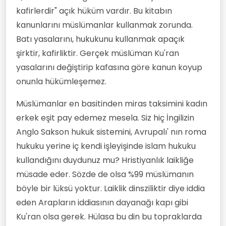
kafirlerdir" açık hüküm vardır. Bu kitabın
kanunlarını müslümanlar kullanmak zorunda.
Batı yasalarını, hukukunu kullanmak apaçık
şirktir, kafirliktir. Gerçek müslüman Ku'ran
yasalarını değiştirip kafasına göre kanun koyup
onunla hükümleşemez.
Müslümanlar en basitinden miras taksimini kadın
erkek eşit pay edemez mesela. Siz hiç İngilizin
Anglo Sakson hukuk sistemini, Avrupalı' nın roma
hukuku yerine iç kendi işleyişinde islam hukuku
kullandığını duydunuz mu? Hristiyanlık laikliğe
müsade eder. Sözde de olsa %99 müslümanın
böyle bir lüksü yoktur. Laiklik dinsziliktir diye iddia
eden Arapların iddiasının dayanağı kapı gibi
Ku'ran olsa gerek. Hülasa bu din bu topraklarda