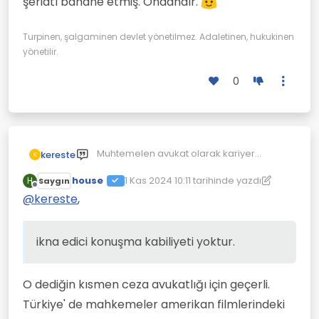
şeriatı bahane etmiş. Ondandır.
Turpinen, şalgaminen devlet yönetilmez. Adaletinen, hukukinen
yönetilir.
0
Muhtemelen avukat olarak kariyer
kereste
K
yapamadı veya ikna edici konuşma
house
kabiliyeti yoktur. Kesinlikle beceriksiz bir
1 Kas 2024 10:11
tarihinde yazdı
H
Saygın
Son düzenleyen: house
11 Oca 2024 10:19
Çevrimdışı
avukkattı, bu nedenle şeriatı bahane
@
kereste
,
etmiş. Ondandır.
ikna edici konuşma kabiliyeti yoktur.
O dediğin kısmen ceza avukatlığı için geçerli.
Türkiye' de mahkemeler amerikan filmlerindeki