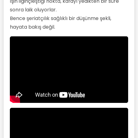
İşin ilginçleştiği nokta, kafayı yedikten bir süre
sonra laik oluyorlar.
Bence şeriatçılık sağlıklı bir düşünme şekli,
hayata bakış değil.