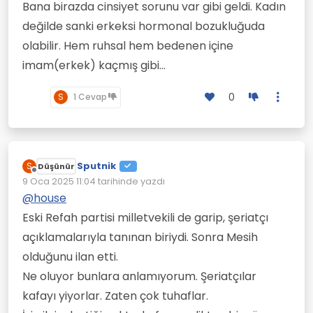
Bana birazda cinsiyet sorunu var gibi geldi. Kadın
değilde sanki erkeksi hormonal bozukluğuda
olabilir. Hem ruhsal hem bedenen içine
imam(erkek) kaçmış gibi...
0
S
1 Cevap
Sputnik
S
Düşünür
Çevrimdışı
9 Oca 2025 11:04
tarihinde yazdı
Son düzenleyen:
@
house
Eski Refah partisi milletvekili de garip, şeriatçı
açıklamalarıyla tanınan biriydi. Sonra Mesih
olduğunu ilan etti.
Ne oluyor bunlara anlamıyorum. Şeriatçılar
kafayı yiyorlar. Zaten çok tuhaflar.