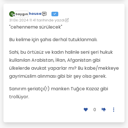
house
H
Saygın
Çevrimdışı
31 Eki 2024 11:41
tarihinde yazdı
Son düzenleyen: house
"cehenneme sürülecek"
Bu kelime için şahıs derhal tutuklanmalı.
Sahi, bu örtüsüz ve kadın halinle seni şeri hukuk
kullanılan Arabistan, İRan, Afganistan gibi
ülkelerde avukat yaparlar mı? Bu kabe/mekkeye
gayrimüslim alınması gibi bir şey olsa gerek.
Sanırım şeriatçı(!) manken Tuğce Kazaz gibi
trollüyor.
0