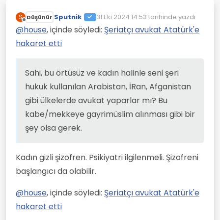
Sputnik
31 Eki 2024 14:53
tarihinde yazdı
S
Düşünür
Son düzenleyen:
Çevrimdışı
@
house
, içinde söyledi:
Şeriatçı avukat Atatürk'e
hakaret etti
Sahi, bu örtüsüz ve kadın halinle seni şeri
hukuk kullanılan Arabistan, İRan, Afganistan
gibi ülkelerde avukat yaparlar mı? Bu
kabe/mekkeye gayrimüslim alınması gibi bir
şey olsa gerek.
Kadın gizli şizofren. Psikiyatri ilgilenmeli. Şizofreni
başlangıcı da olabilir.
@
house
, içinde söyledi:
Şeriatçı avukat Atatürk'e
hakaret etti