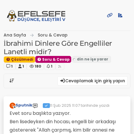
İçeriğe atla
EFE
LSEFE
DÜŞÜNCE, ELEŞTIRI VE PAYLAŞIM PLATFORMU
Ana Sayfa
Soru & Cevap
İbrahimi Dinlere Göre Engelliler
Lanetli midir?
Çözülmedi
Soru & Cevap
1
1
180
1
Cevaplamak için giriş yapın
Sputnik
11 Şub 2025 11:07
tarihinde yazdı
S
Son düzenleyen:
Çevrimdışı
Evet soru başlıkta yazıyor.
Ben lisedeyken din hocası, engelli bir arkadaşı
göstererek "Allah çarpmış, kim bilir annesi ne