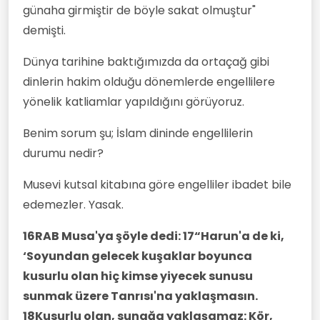
günaha girmiştir de böyle sakat olmuştur"
demişti.
Dünya tarihine baktığımızda da ortaçağ gibi
dinlerin hakim olduğu dönemlerde engellilere
yönelik katliamlar yapıldığını görüyoruz.
Benim sorum şu; İslam dininde engellilerin
durumu nedir?
Musevi kutsal kitabına göre engelliler ibadet bile
edemezler. Yasak.
16RAB Musa'ya şöyle dedi: 17“Harun'a de ki,
‘Soyundan gelecek kuşaklar boyunca
kusurlu olan hiç kimse yiyecek sunusu
sunmak üzere Tanrısı'na yaklaşmasın.
18Kusurlu olan, sunağa yaklaşamaz: Kör,