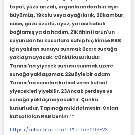
topal, yüzü arızalı, organlarından biri aşırı
büyümüş, 19kolu veya ayağı kırık, 20kambur,
cüce, gözü özürlü, uyuz, yarası kabuk
bağlamış ya da hadım. 21Kâhin Harun'un
soyundan bu kusurlara sahip hiç kimse RAB
için yakılan sunuyu sunmak üzere sunağa
yaklaşmayacak. Çünkü kusurludur.
Tanrısı'na yiyecek sunusu sunmak üzere
sunağa yaklaşamaz. 22Böyle bir adam
Tanrısı'na sunulan kutsal ve en kutsal
yiyecekleri yiyebilir. 23Ancak perdeye ve
sunağa yaklaşmayacaktır. Çünkü
kusurludur. Tapınağımı kirletmesin. Onları
kutsal kılan RAB benim.’ ”
https://kutsalkitap.info.tr/?q=Lev.21:16-23