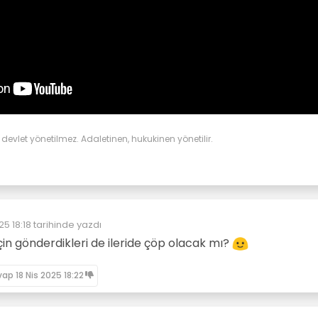
evlet yönetilmez. Adaletinen, hukukinen yönetilir.
25 18:18
tarihinde yazdı
enleyen:
için gönderdikleri de ileride çöp olacak mı?
vap
18 Nis 2025 18:22