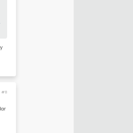
-
ay
#11
lar