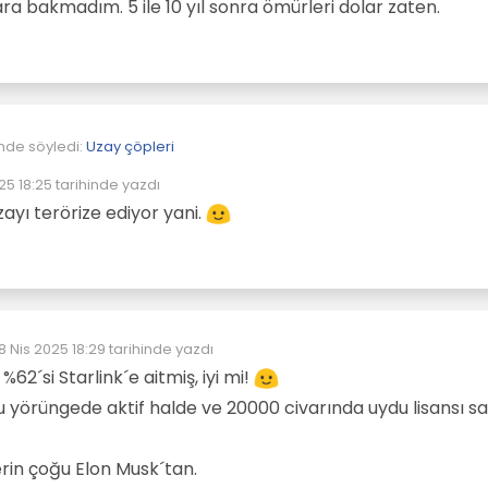
a bakmadım. 5 ile 10 yıl sonra ömürleri dolar zaten.
çinde söyledi:
Uzay çöpleri
25 18:25
tarihinde yazdı
enleyen:
ın internet için gönderdikleri de ileride çöp olacak mı?
ayı terörize ediyor yani.
e kadar gönderilen uydu sayılarını bir senede daha fazlasını
. Rakamlara bakmadım. 5 ile 10 yıl sonra ömürleri dolar zaten.
8 Nis 2025 18:29
tarihinde yazdı
on düzenleyen:
62´si Starlink´e aitmiş, iyi mi!
u yörüngede aktif halde ve 20000 civarında uydu lisansı sa
erin çoğu Elon Musk´tan.