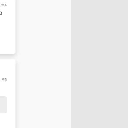
#4
ü
#5