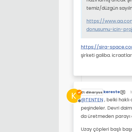
temiz/düzgün sayılm
https://www.aa.com.
donusumu-icin-proj
https://sira-space.c
şirketi galiba. icraatla
kereste
1
K
Ordinaryus
S
@
TENTEN
, belki haklı
Çevrimdışı
peşindeler. Devri daim
da üretmeden parayı 
Uzay çöpleri başlı baş