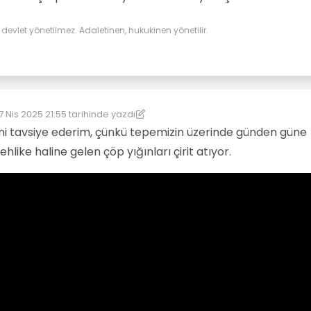
evlet yönetilmez. Adaletinen, hukukinen yönetilir.
7 Nis 2025 21:55
tarihinde yazdı
on düzenleyen: kereste
esini tavsiye ederim, çünkü tepemizin üzerinde günden güne
hlike haline gelen çöp yığınları çirit atıyor.