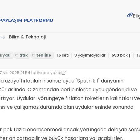
Bil
E PAYLAŞIM PLATFORMU
Bilim & Teknoloji
15
i̇leti
3
yayımlayıcılar
553
bakış
1
7 Nis 2025 21:54
tarihinde yazdı
on düzenleyen: kereste
ında uzaya fırlatılan insansız uydu "Sputnik 1" dünyanın
tür aslında. O zamandan beri binlerce uydu gönderildi ve
tıyor. Uyduları yörüngeye fırlatan roketlerin kalıntıları ve
mış ve çalışamaz durumda olan uydular eninde sonunda
r pek fazla önemsenmedi ancak yörüngede dolaşan serse
her an çarpabilir ve büyük hasarlara yol açabilirler.