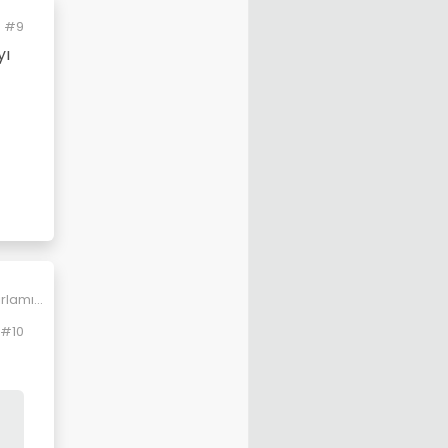
#9
yı
ırlamış
#10
usumu-