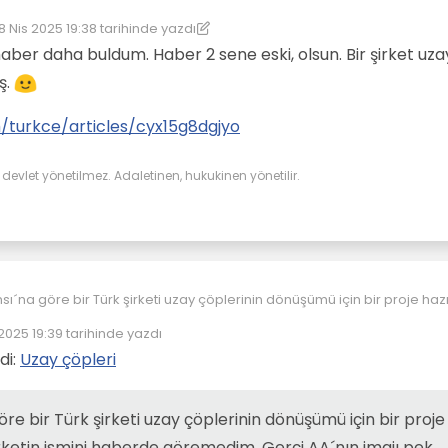
8 Nis 2025 19:38
tarihinde yazdı
on düzenleyen: kereste
ir haber daha buldum. Haber 2 sene eski, olsun. Bir şirket uza
ış.
turkce/articles/cyx15g8dgjyo
evlet yönetilmez. Adaletinen, hukukinen yönetilir.
ı´na göre bir Türk şirketi uzay çöplerinin dönüşümü için bir proje haz
in ismini haberde göremedim. Gerçi AA´nın imajı pek temiz/düzgün
 2025 19:39
tarihinde yazdı
ne de buraya ekleyim:
aa.com.tr/tr/bilim-teknoloji/turk-firmasi-uzay-coplerinin-geri-don
üzenleyen:
azirladi/3120486
di:
Uzay çöpleri
re bir Türk şirketi uzay çöplerinin dönüşümü için bir proje
rketin ismini haberde göremedim. Gerçi AA´nın imajı pek