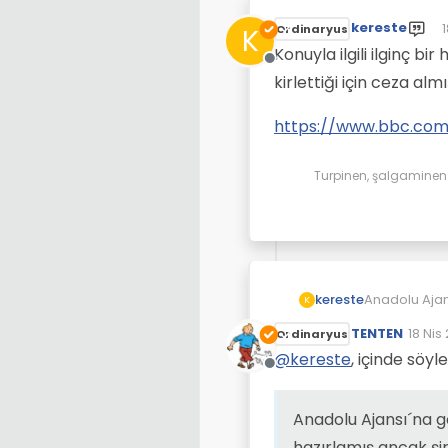
kereste
1
K
Ordinaryus
S
Konuyla ilgili ilginç b
Çevrimdışı
kirlettiği için ceza alm
https://www.bbc.com/
Turpinen, şalgaminen d
Anadolu Ajans
kereste
K
ancak şirket
TENTEN
18 Nis
Ordinaryus
sayılmaz, yi
https://www.
Son d
icin-proje-h
@
kereste
, içinde söyle
Çevrimdışı
Anadolu Ajansı´na gö
hazırlamış ancak şi