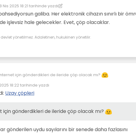
8 Nis 2025 18:21
tarihinde yazdı
on düzenleyen: kereste
bahsediyorsun galiba. Her elektronik cihazın sınırlı bir ömr
nde işlevsiz hale gelecekler. Evet, çöp olacaklar.
evlet yönetilmez. Adaletinen, hukukinen yönetilir.
internet için gönderdikleri de ileride çöp olacak mı?
 2025 18:22
tarihinde yazdı
üzenleyen:
di:
Uzay çöpleri
t için gönderdikleri de ileride çöp olacak mı?
r gönderilen uydu sayılarını bir senede daha fazlasını