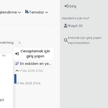
Giriş
gilendirme
Temalar
Hesabınız yok mu?
Kayıt Ol
Aramak için giriş yapın
watching
veya kaydolun
Cevaplamak için
#1
giriş yapın
En eskiden en yeniye
17 Nis 2025 21:54
17 Nis 2025 21:54
ri