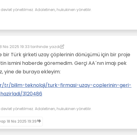
evlet yönetilmez. Adaletinen, hukukinen yönetilir.
8 Nis 2025 19:33
tarihinde yazdı
on düzenleyen: kereste
 bir Türk şirketi uzay çöplerinin dönüşümü için bir proje
etin ismini haberde göremedim. Gerçi AA´nın imajı pek
, yine de buraya ekleyim:
/tr/bilim-teknoloji/turk-firmasi-uzay-coplerinin-geri-
hazirladi/3120486
evlet yönetilmez. Adaletinen, hukukinen yönetilir.
vap
18 Nis 2025 19:39