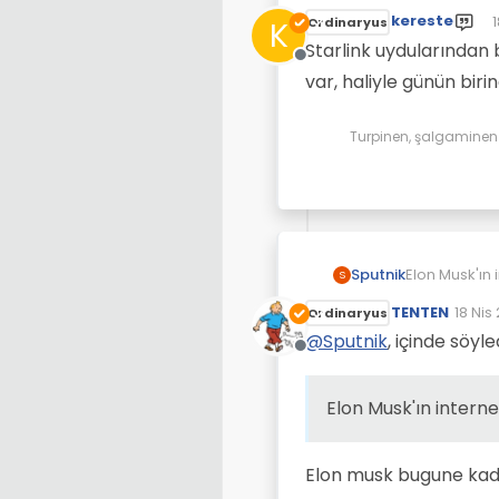
kereste
1
K
Ordinaryus
S
Starlink uydularından 
Çevrimdışı
var, haliyle günün biri
Turpinen, şalgaminen d
Elon Musk'ın 
Sputnik
S
TENTEN
18 Nis
Ordinaryus
Son d
@
Sputnik
, içinde söyle
Çevrimdışı
Elon Musk'ın interne
Elon musk bugune kada