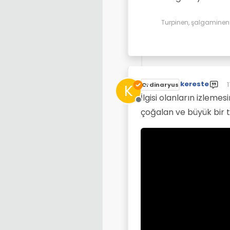
Turpinen, şalgaminen d
kereste
1
K
Ordinaryus
S
İlgisi olanların izlem
Çevrimdışı
çoğalan ve büyük bir te