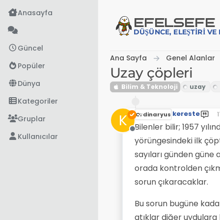
İçeriğe atla
Anasayfa
EFE
LSEFE
DÜŞÜNCE, ELEŞTIRI V
Güncel
Ana Sayfa
Genel Alanlar
Popüler
Uzay çöpleri
Dünya
Bilim & Teknoloji
Kategoriler
kereste
1
K
Ordinaryus
S
Gruplar
Bilenler bilir; 1957 yıl
Çevrimdışı
Kullanıcılar
yörüngesindeki ilk çöp
sayıları günden güne ar
orada kontrolden çık
sorun çıkaracaklar.
Bu sorun bugüne kada
atıklar diğer uydulara 