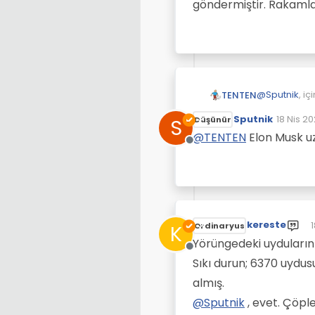
göndermiştir. Rakamlar
@
Sputnik
, i
TENTEN
Sputnik
18 Nis 20
S
Düşünür
Son düz
Elon Musk'
@
TENTEN
Elon Musk uz
Çevrimdışı
Elon musk bugun
göndermiştir
kereste
1
K
Ordinaryus
S
Yörüngedeki uyduların %
Çevrimdışı
Sıkı durun; 6370 uydus
almış.
@
Sputnik
, evet. Çöpl