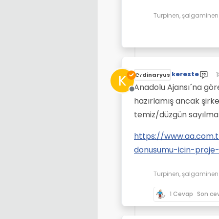
Turpinen, şalgaminen d
kereste
1
K
Ordinaryus
S
Anadolu Ajansı´na göre
Çevrimdışı
hazırlamış ancak şirk
temiz/düzgün sayılmaz
https://www.aa.com.tr
donusumu-icin-proje-
Turpinen, şalgaminen d
1 Cevap
Son ce