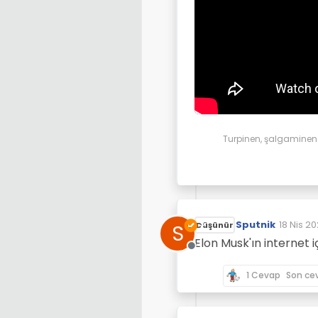
Turpinen, şalgaminen d
Sputnik
18 Nis 20
S
Düşünür
Son düz
Elon Musk'ın internet 
Çevrimdışı
1 Cevap
Son ce