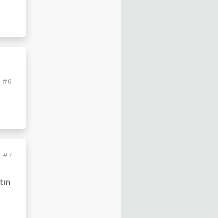
#6
#7
tın