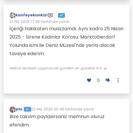
kunfeyekunkizi
Çevrimdışı
21 Nis 2025 17:38
tarihinde yazdı
Son düzenleyen:
İçeriği hakikaten muazzamdı. Aynı kadro 25 Nisan
2025 - Sirene Kadınlar Korosu: Marktoberdorf
Yolunda ismi ile Deniz Müzesi'nde yerini alacak
tavsiye ederim.
Herhal ilerdedir yaşanacak günlerin en güzelleri N.H. 🙏
0
phi
22 Nis 2025 05:45
tarihinde yazdı
Son düzenleyen:
Çevrimdışı
Bize takvim paylasirsaniz memnun oluruz
efendim.