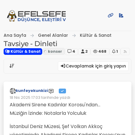
İçeriğe atla
EFE
LSEFE
DÜŞÜNCE, ELEŞTIRI VE PAYLAŞIM PLATFORMU
Ana Sayfa
Genel Alanlar
Kültür & Sanat
Tavsiye - Dinleti
Kültür & Sanat
4
2
468
1
Cevaplamak için giriş yapın
kunfeyekunkizi
Çevrimdışı
18 Nis 2025 17:03
tarihinde yazdı
Son düzenleyen:
Akademi Sirene Kadınlar Korosu'ndan...
Müziğin İzinde: Notalarla Yolculuk
İstanbul Deniz Müzesi, Şef Volkan Akkoç
yönetiminde Akademi Sirene Kadınlar Korosu’nun