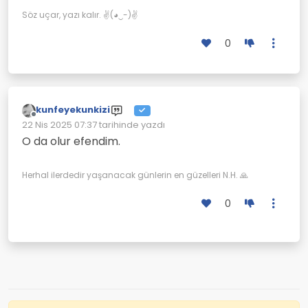
Söz uçar, yazı kalır. ✌(◕‿-)✌
0
kunfeyekunkizi
Çevrimdışı
22 Nis 2025 07:37
tarihinde yazdı
Son düzenleyen:
O da olur efendim.
Herhal ilerdedir yaşanacak günlerin en güzelleri N.H. 🙏
0