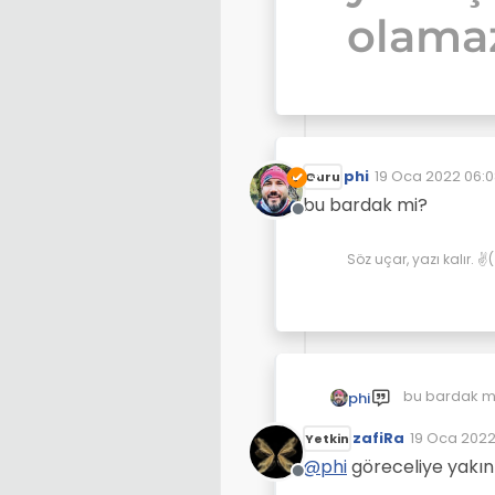
olamaz
phi
19 Oca 2022 06:
Guru
Son düzenleyen:
bu bardak mi?
Çevrimdışı
Söz uçar, yazı kalır. 
bu bardak m
phi
zafiRa
19 Oca 2022
Yetkin
Son düzenl
@
phi
göreceliye yakın
Çevrimdışı