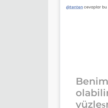
@
tenten
cevaplar bu 
Benim
olabili
yüzle