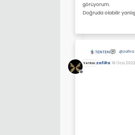
Çevrimdışı
görüyorum.
Doğruda olabilir yanl
@
zafira
Göz aldanması yüzünden su üstündeki kısmın yarısı kesilmiş olarak
TENTEN
görüyor
zafiRa
18 Oca 2022
Doğruda 
Yetkin
Son düzenl
Çevrimdışı