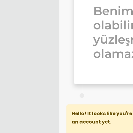
Benim
olabili
yüzle
olamaz
Hello! It looks like you'
an account yet.