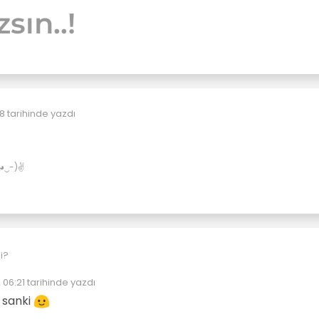
sın..!
08
tarihinde yazdı
✌(◕‿-)✌
i?
 06:21
tarihinde yazdı
eyen:
 sanki