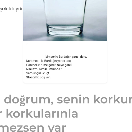
şekildeydi
 doğrum, senin korku
r korkularınla
şmezsen var