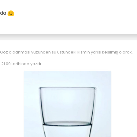
ışda
um.
 21:09
tarihinde yazdı
olabilir yanlışda
eyen: