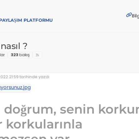
Bil
E PAYLAŞIM PLATFORMU
nasıl ?
lar
323
bakış
022 21:59
tarihinde yazdı
zenleyen:
 doğrum, senin korku
r korkularınla
şmezsen var