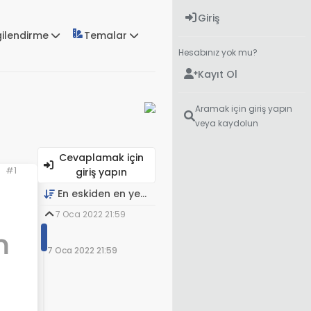
Giriş
gilendirme
Temalar
Hesabınız yok mu?
Kayıt Ol
Aramak için giriş yapın
veya kaydolun
Cevaplamak için
#1
giriş yapın
En eskiden en yeniye
7 Oca 2022 21:59
n
7 Oca 2022 21:59