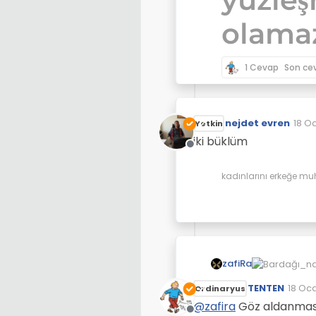
olamaz
1 Cevap
Son ce
nejdet evren
18 O
Yetkin
Son 
iki büklüm
Çevrimdışı
kadınlarını erkeğe mu
zafiRa
TENTEN
18 Oca
Ordinaryus
Son d
@
zafira
Göz aldanması 