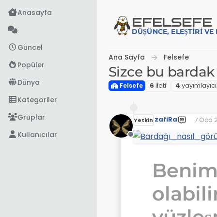
İçeriğe atla
Anasayfa
EFE
LSEFE
DÜŞÜNCE, ELEŞTIRI V
Güncel
Ana Sayfa
Felsefe
Popüler
Sizce bu bardak 
Dünya
Felsefe
6
i̇leti
4
yayımlayıcı
Kategoriler
Gruplar
zafiRa
7 Oca 2
Yetkin
Son dü
Kullanıcılar
Çevrimdışı
Benim
olabili
yüzle