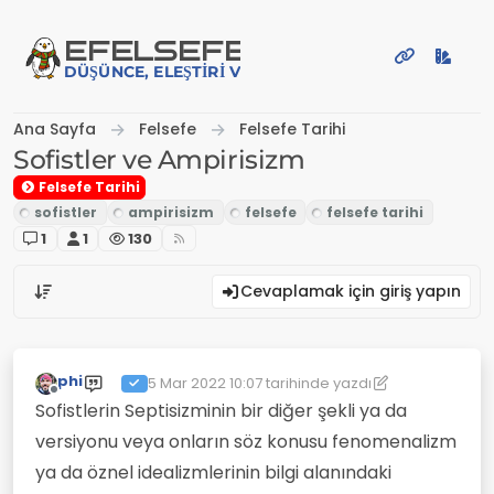
İçeriğe atla
EFE
LSEFE
DÜŞÜNCE, ELEŞTIRI VE PAYLAŞIM PLATFORMU
Ana Sayfa
Felsefe
Felsefe Tarihi
Sofistler ve Ampirisizm
Felsefe Tarihi
1
1
130
Cevaplamak için giriş yapın
phi
5 Mar 2022 10:07
tarihinde yazdı
Son düzenleyen: phi
3 May 2022 10:07
Çevrimdışı
Sofistlerin Septisizminin bir diğer şekli ya da
versiyonu veya onların söz konusu fenomenalizm
ya da öznel idealizmlerinin bilgi alanındaki