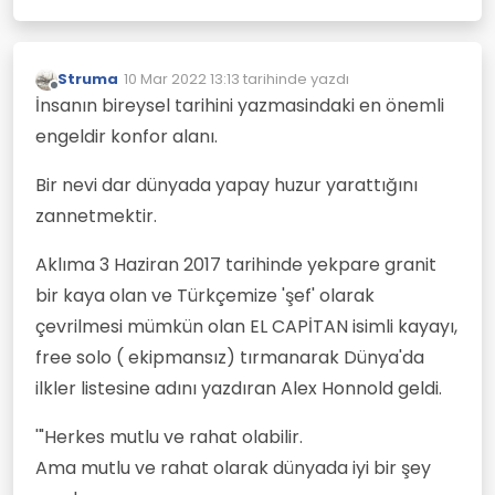
Struma
10 Mar 2022 13:13
tarihinde yazdı
Son düzenleyen:
Çevrimdışı
İnsanın bireysel tarihini yazmasindaki en önemli
engeldir konfor alanı.
Bir nevi dar dünyada yapay huzur yarattığını
zannetmektir.
Aklıma 3 Haziran 2017 tarihinde yekpare granit
bir kaya olan ve Türkçemize 'şef' olarak
çevrilmesi mümkün olan EL CAPİTAN isimli kayayı,
free solo ( ekipmansız) tırmanarak Dünya'da
ilkler listesine adını yazdıran Alex Honnold geldi.
'"Herkes mutlu ve rahat olabilir.
Ama mutlu ve rahat olarak dünyada iyi bir şey