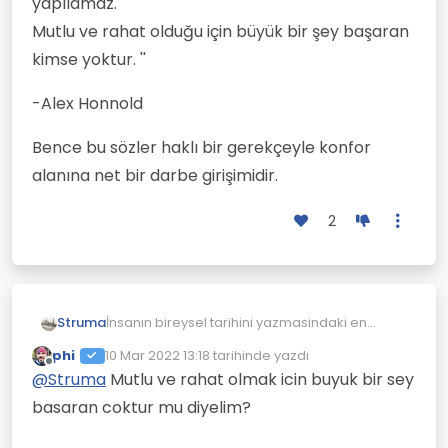
yapılamaz.
Mutlu ve rahat olduğu için büyük bir şey başaran
kimse yoktur. ''
-Alex Honnold
Bence bu sözler haklı bir gerekçeyle konfor
alanına net bir darbe girişimidir.
2
İnsanın bireysel tarihini yazmasindaki en
Struma
önemli engeldir konfor alanı.
phi
10 Mar 2022 13:18
tarihinde yazdı
Bir nevi dar dünyada yapay huzur yarattığını
Son düzenleyen:
Çevrimdışı
@
Struma
Mutlu ve rahat olmak icin buyuk bir sey
zannetmektir.
Aklıma 3 Haziran 2017 tarihinde yekpare granit
basaran coktur mu diyelim?
bir kaya olan ve Türkçemize 'şef' olarak
çevrilmesi mümkün olan EL CAPİTAN isimli
'"Herkes mutlu ve rahat olabilir.