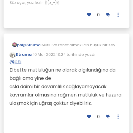
kayayı, free solo ( ekipmansız) tırmanarak
Ama mutlu ve rahat olarak dünyada iyi bir şey
Söz uçar, yazı kalır. ✌(◕‿-)✌
Dünya'da ilkler listesine adını yazdıran Alex
yapılamaz.
-Alex Honnold
Honnold geldi.
Mutlu ve rahat olduğu için büyük bir şey
0
başaran kimse yoktur. ''
Bence bu sözler haklı bir gerekçeyle konfor
alanına net bir darbe girişimidir.
phi
@
Struma
Mutlu ve rahat olmak icin buyuk bir sey
basaran coktur mu diyelim?
Struma
10 Mar 2022 13:24
tarihinde yazdı
Son düzenleyen:
Çevrimdışı
@
phi
Elbette mutluluğun ne olarak algılandığına da
bağlı ama yine de
asla daimi bir devamlılık sağlayamayacak
kavramlar olmasına rağmen mutluluk ve huzura
ulaşmak için uğraş çoktur diyebiliriz.
0