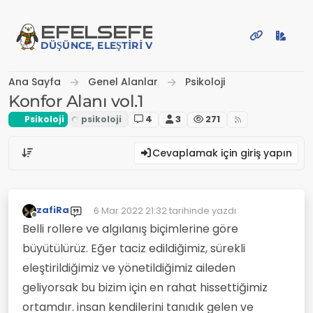
İçeriğe atla
EFE
LSEFE
DÜŞÜNCE, ELEŞTIRI VE PAYLAŞIM PLATFORMU
Ana Sayfa
Genel Alanlar
Psikoloji
Konfor Alanı vol.1
Psikoloji
4
3
271
Cevaplamak için giriş yapın
zafiRa
6 Mar 2022 21:32
tarihinde yazdı
Son düzenleyen:
Çevrimdışı
Belli rollere ve algılanış biçimlerine göre
büyütülürüz. Eğer taciz edildiğimiz, sürekli
eleştirildiğimiz ve yönetildiğimiz aileden
geliyorsak bu bizim için en rahat hissettiğimiz
ortamdır. insan kendilerini tanıdık gelen ve