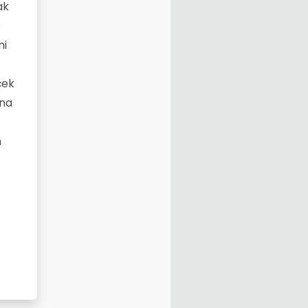
ak
e
ni
çek
ana
m