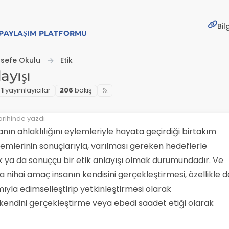
Bil
E PAYLAŞIM PLATFORMU
lsefe Okulu
Etik
ayışı
1
yayımlayıcılar
206
bakış
arihinde yazdı
nsanın ahlaklılığını eylemleriyle hayata geçirdiği birtakım
emlerinin sonuçlarıyla, varılması gereken hedeflerle
ojik ya da sonuççu bir etik anlayışı olmak durumundadır. Ve
a nihai amaç insanın kendisini gerçekleştirmesi, özellikle d
mıyla edimselleştirip yetkinleştirmesi olarak
kendini gerçekleştirme veya ebedi saadet etiği olarak