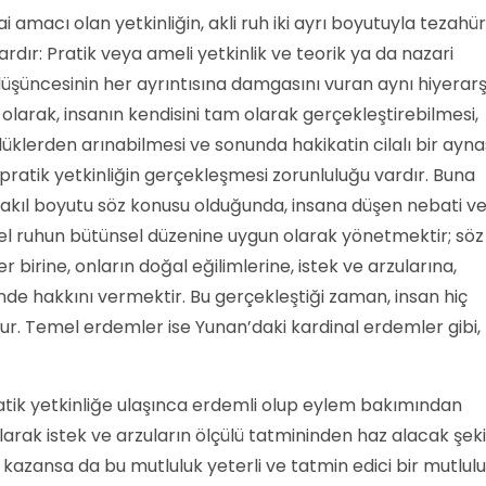
i amacı olan yetkinliğin, akli ruh iki ayrı boyutuyla tezahür
ü vardır: Pratik veya ameli yetkinlik ve teorik ya da nazari
 düşüncesinin her ayrıntısına damgasını vuran aynı hiyerarş
 olarak, insanın kendisini tam olarak gerçekleştirebilmesi,
lüklerden arınabilmesi ve sonunda hakikatin cilalı bir ayna
 pratik yetkinliğin gerçekleşmesi zorunluluğu vardır. Buna
k akıl boyutu söz konusu olduğunda, insana düşen nebati v
sel ruhun bütünsel düzenine uygun olarak yönetmektir; söz
birine, onların doğal eğilimlerine, istek ve arzularına,
inde hakkını vermektir. Bu gerçekleştiği zaman, insan hiç
lur. Temel erdemler ise Yunan’daki kardinal erdemler gibi,
atik yetkinliğe ulaşınca erdemli olup eylem bakımından
arak istek ve arzuların ölçülü tatmininden haz alacak şek
k kazansa da bu mutluluk yeterli ve tatmin edici bir mutlul