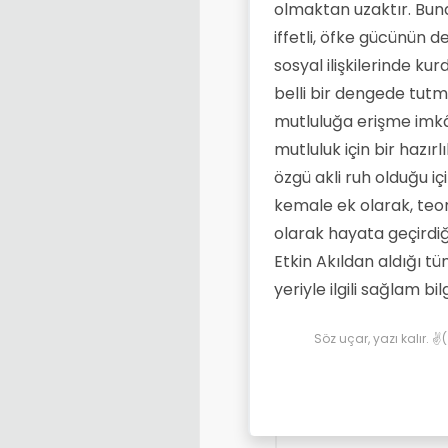
olmaktan uzaktır. Buna
iffetli, öfke gücünün den
sosyal ilişkilerinde ku
belli bir dengede tutma
mutluluğa erişme imkân
mutluluk için bir hazırl
özgü akli ruh olduğu i
kemale ek olarak, teori
olarak hayata geçirdiğ
Etkin Akıldan aldığı tü
yeriyle ilgili sağlam bi
Söz uçar, yazı kalır. 