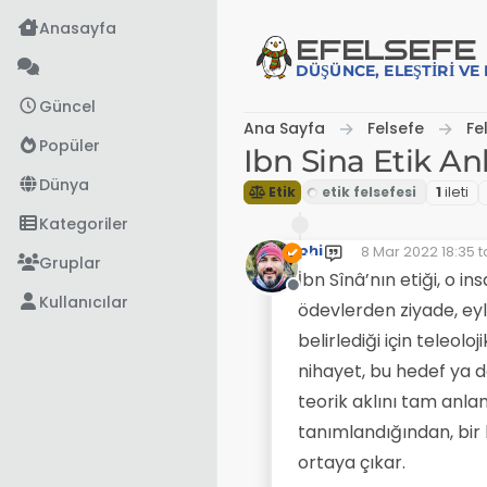
İçeriğe atla
Anasayfa
EFE
LSEFE
DÜŞÜNCE, ELEŞTIRI V
Güncel
Ana Sayfa
Felsefe
Fe
Popüler
Ibn Sina Etik Anl
Dünya
Etik
1
i̇leti
Kategoriler
phi
8 Mar 2022 18:35
t
Son düzenleyen:
Gruplar
İbn Sînâ’nın etiği, o i
Çevrimdışı
Kullanıcılar
ödevlerden ziyade, eyl
belirlediği için teleol
nihayet, bu hedef ya d
teorik aklını tam anla
tanımlandığından, bir 
ortaya çıkar.