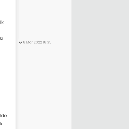
ik
sı
8 Mar 2022 18:35
e
ilde
uk