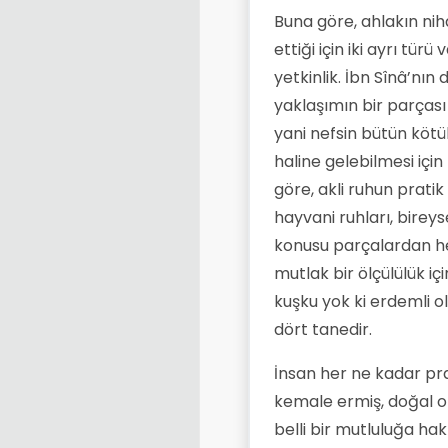
Buna göre, ahlakın niha
ettiği için iki ayrı tür
yetkinlik. İbn Sînâ’nın
yaklaşımın bir parçası
yani nefsin bütün kötü
haline gelebilmesi için
göre, akli ruhun prati
hayvani ruhları, birey
konusu parçalardan her 
mutlak bir ölçülülük iç
kuşku yok ki erdemli o
dört tanedir.
İnsan her ne kadar pr
kemale ermiş, doğal ol
belli bir mutluluğa ha