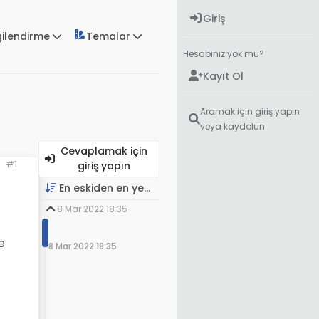
Giriş
gilendirme
Temalar
Hesabınız yok mu?
Kayıt Ol
Aramak için giriş yapın
veya kaydolun
Cevaplamak için
#1
giriş yapın
En eskiden en yeniye
8 Mar 2022 18:35
e
8 Mar 2022 18:35