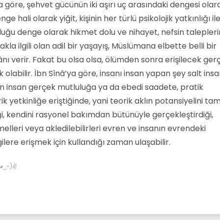
 göre, şehvet gücünün iki aşırı uç arasındaki dengesi olar
ge hali olarak yiğit, kişinin her türlü psikolojik yatkınlığı il
rduğu denge olarak hikmet dolu ve nihayet, nefsin talepleri
kla ilgili olan adil bir yaşayış, Müslümana elbette belli bir
ı verir. Fakat bu olsa olsa, ölümden sonra erişilecek ger
ık olabilir. İbn Sînâ’ya göre, insanı insan yapan şey salt ins
çin insan gerçek mutluluğa ya da ebedi saadete, pratik
k yetkinliğe eriştiğinde, yani teorik aklın potansiyelini ta
i, kendini rasyonel bakımdan bütünüyle gerçekleştirdiği,
melleri veya akledilebilirleri evren ve insanın evrendeki
lgilere erişmek için kullandığı zaman ulaşabilir.
✌(◕‿-)✌