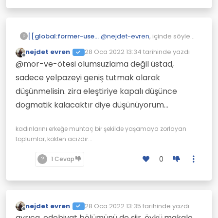
@
nejdet-evren
, içinde söyledi:
[[global:former-user]]
?
Site Hk
nejdet evren
28 Oca 2022 13:34
tarihinde yazdı
Son düzenleyen:
Çevrimdışı
şunu da ilave etmek
@mor-ve-ötesi olumsuzlama değil üstad,
isterim, serbest kürsü de
sadece yelpazeyi geniş tutmak olarak
Bunu benim önerime olumsuz
açılacak forumlara
yaklaşım olarak alabilirmiyim?
düşünmelisin. zira eleştiriye kapalı düşünce
eleştirel katılım da olmalı
ve kişi aynı başlık ile sınırlı
dogmatik kalacaktır diye düşünüyorum...
kalmamalı...
kadınlarını erkeğe muhtaç bir şekilde yaşamaya zorlayan
toplumlar, kökten acizdir...
0
?
1 Cevap
nejdet evren
28 Oca 2022 13:35
tarihinde yazdı
Son düzenleyen:
Çevrimdışı
ayrıca, edebiyat bölümünü de şiir, öykü,makale,