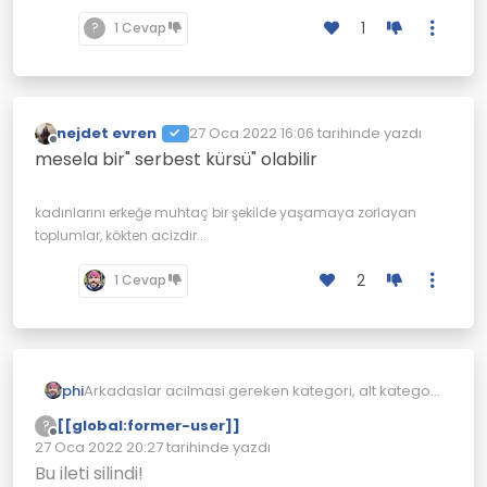
1
?
1 Cevap
nejdet evren
27 Oca 2022 16:06
tarihinde yazdı
Son düzenleyen:
Çevrimdışı
mesela bir" serbest kürsü" olabilir
kadınlarını erkeğe muhtaç bir şekilde yaşamaya zorlayan
toplumlar, kökten acizdir...
2
1 Cevap
phi
Arkadaslar acilmasi gereken kategori, alt kategori
onerileriniz varsa buradan paylasmanizi rica
[[global:former-user]]
?
edecegim.
Çevrimdışı
27 Oca 2022 20:27
tarihinde yazdı
Son düzenleyen:
Bu ileti silindi!