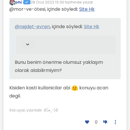
phi
28 Oca 2022 13:30
tarihinde yazdı
Son düzenleyen:
Bu düşüncemi nasıl değerlendirirsiniz
Çevrimdışı
şunu da ilave etmek
@mor-ve-ötesi, içinde söyledi:
Site Hk
bilmiyorum ama nasıl değerlendirirseniz
isterim, serbest
değerlendirin sakın ola kendisi için bir şey
Bunu benim önerime
kürsü de açılacak
istiyor diye düşünmeyin olur mu?
olumsuz yaklaşım olarak
forumlara eleştirel
@
nejdet-evren
, içinde söyledi:
Site Hk
alabilirmiyim?
katılım da olmalı ve
kişi aynı başlık ile
sınırlı kalmamalı...
Bunu benim önerime olumsuz yaklaşım
olarak alabilirmiyim?
Kisiden kasti kullanicilar abi
konuyu acan
degil.
Söz uçar, yazı kalır. ✌(◕‿-)✌
0