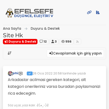
İçeriğe atla
EFE
LSEFE
DÜŞÜNCE, ELEŞTIRI VE PAYLAŞIM PLATFORMU
Ana Sayfa
Duyuru & Destek
Site Hk
Duyuru & Destek
12
3
556
Cevaplamak için giriş yapın
phi
26 Oca 2022 20:58
tarihinde yazdı
Son düzenleyen:
Çevrimdışı
Arkadaslar acilmasi gereken kategori, alt
kategori onerileriniz varsa buradan paylasmanizi
rica edecegim.
Söz uçar, yazı kalır. ✌(◕‿-)✌