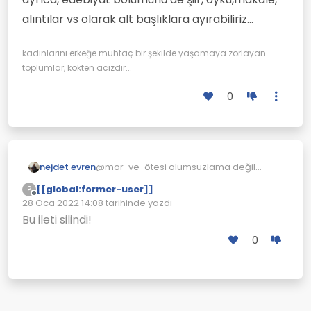
alıntılar vs olarak alt başlıklara ayırabiliriz...
kadınlarını erkeğe muhtaç bir şekilde yaşamaya zorlayan
toplumlar, kökten acizdir...
0
nejdet evren
@mor-ve-ötesi olumsuzlama değil
üstad, sadece yelpazeyi geniş tutmak
[[global:former-user]]
?
olarak düşünmelisin. zira eleştiriye kapalı
Çevrimdışı
28 Oca 2022 14:08
tarihinde yazdı
düşünce dogmatik kalacaktır diye
Son düzenleyen:
Bu ileti silindi!
düşünüyorum...
0