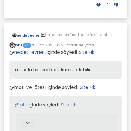
3
mesela bir" serbest kürsü" olabilir
nejdet evren
phi
28 Oca 2022 06:26
tarihinde yazdı
Son düzenleyen:
Çevrimdışı
@
nejdet-evren
, içinde söyledi:
Site Hk
mesela bir" serbest kürsü" olabilir
@mor-ve-ötesi, içinde söyledi:
Site Hk
@
phi
, içinde söyledi:
Site Hk