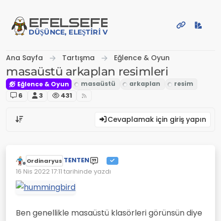
İçeriğe atla
EFE
LSEFE
DÜŞÜNCE, ELEŞTIRI VE PAYLAŞIM PLATFORMU
Ana Sayfa
Tartışma
Eğlence & Oyun
masaüstü arkaplan resimleri
Eğlence & Oyun
6
3
431
Cevaplamak için giriş yapın
TENTEN
Ordinaryus
Çevrimdışı
16 Nis 2022 17:11
tarihinde yazdı
Son düzenleyen:
Ben genellikle masaüstü klasörleri görünsün diye