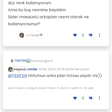
düz renk kullanıyorum.
Ama bu kuş resmine bayıldım.
Sizler masaüstü arkaplan resmi olarak ne
kullanıyorsunuz?
0
2 Cevap
TENTEN
smile
16 Nis 2022 20:16
tarihinde yazdı
Düşünür
Ben genellikle masaüstü klasörleri görünsün
Son düzenleyen:
Çevrimdışı
diye düz renk kullanıyorum.
@
TENTEN
tlnfumun arka plan fotosu sayılır mi:))
Ama bu kuş resmine bayıldım.
Sizler masaüstü arkaplan resmi olarak ne
вαzєn sαdєcє чσrgun σluчσr ínsαn. nє küs nє чαlnız nє dє αşık.
kullanıyorsunuz?
0