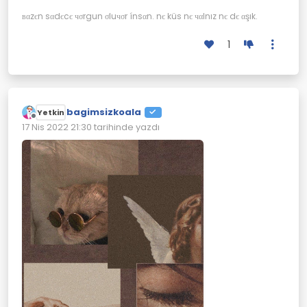
вαzєn sαdєcє чσrgun σluчσr ínsαn. nє küs nє чαlnız nє dє αşık.
1
bagimsizkoala
Yetkin
Çevrimdışı
17 Nis 2022 21:30
tarihinde yazdı
Son düzenleyen: