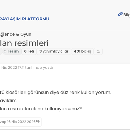
Bil
E PAYLAŞIM PLATFORMU
Eğlence & Oyun
an resimleri
6
i̇leti
3
yayımlayıcılar
431
bakış
6 Nis 2022 17:11
tarihinde yazdı
on düzenleyen:
ü klasörleri görünsün diye düz renk kullanıyorum.
ayıldım.
lan resmi olarak ne kullanıyorsunuz?
evap
16 Nis 2022 20:16