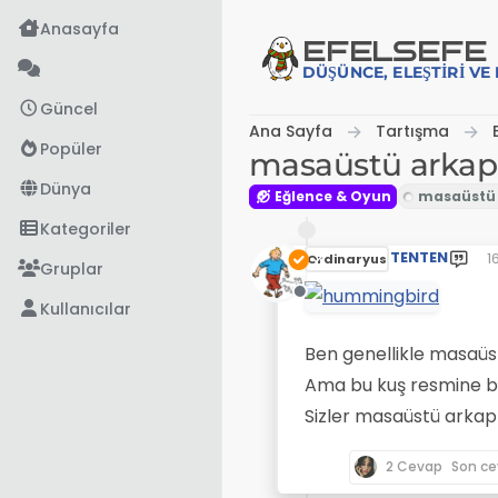
İçeriğe atla
Anasayfa
EFE
LSEFE
DÜŞÜNCE, ELEŞTIRI V
Güncel
Ana Sayfa
Tartışma
Popüler
masaüstü arkapl
Dünya
Eğlence & Oyun
Kategoriler
TENTEN
1
Ordinaryus
S
Gruplar
Çevrimdışı
Kullanıcılar
Ben genellikle masaüst
Ama bu kuş resmine b
Sizler masaüstü arkap
2 Cevap
Son c