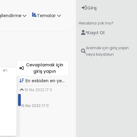
Giriş
gilendirme
Temalar
Hesabınız yok mu?
Kayıt Ol
Aramak için giriş yapın
veya kaydolun
Cevaplamak için
#1
giriş yapın
En eskiden en yeniye
16 Nis 2022 17:11
16 Nis 2022 17:11