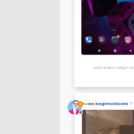
вαzєn sαdєcє чσrgun σluч
bagimsizkoala
17
Yetkin
So
Çevrimdışı