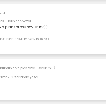
 20:16
tarihinde yazdı
le masaüstü klasörleri görünsün diye düz renk kullanıyorum.
eyen:
resmine bayıldım.
a plan fotosu sayılır mi:))
stü arkaplan resmi olarak ne kullanıyorsunuz?
σr ínsαn. nє küs nє чαlnız nє dє αşık.
lnfumun arka plan fotosu sayılır mi:))
 2022 20:17
tarihinde yazdı
üzenleyen: