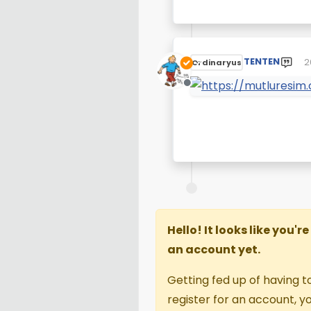
TENTEN
2
Ordinaryus
S
Çevrimdışı
Hello! It looks like you'
an account yet.
Getting fed up of having t
register for an account, 