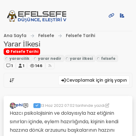
İçeriğe atla
EFE
LSEFE
DÜŞÜNCE, ELEŞTIRI VE PAYLAŞIM PLATFORMU
Ana Sayfa
Felsefe
Felsefe Tarihi
Yarar İlkesi
Felsefe Tarihi
1
1
146
Cevaplamak için giriş yapın
phi
13 Haz 2022 07:02
tarihinde yazdı
Son düzenleyen: phi
Çevrimdışı
Hazcı psikolojisinin ve dolayısıyla haz etiğinin
sınırları içinde, eylem hazırlığında, kişinin kendi
hazzına dönük arzusunu başkalarının hazzını