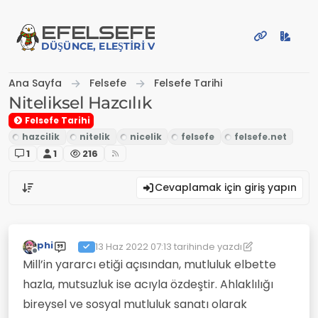
İçeriğe atla
EFE
LSEFE
DÜŞÜNCE, ELEŞTIRI VE PAYLAŞIM PLATFORMU
Ana Sayfa
Felsefe
Felsefe Tarihi
Niteliksel Hazcılık
Felsefe Tarihi
1
1
216
Cevaplamak için giriş yapın
phi
13 Haz 2022 07:13
tarihinde yazdı
Son düzenleyen: phi
Çevrimdışı
Mill’in yararcı etiği açısından, mutluluk elbette
hazla, mutsuzluk ise acıyla özdeştir. Ahlaklılığı
bireysel ve sosyal mutluluk sanatı olarak