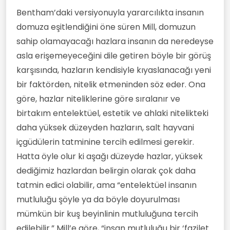
Bentham’daki versiyonuyla yararcılıkta insanın
domuza eşitlendiğini öne süren Mill, domuzun
sahip olamayacağı hazlara insanın da neredeyse
asla erişemeyeceğini dile getiren böyle bir görüş
karşısında, hazların kendisiyle kıyaslanacağı yeni
bir faktörden, nitelik etmeninden söz eder. Ona
göre, hazlar niteliklerine göre sıralanır ve
birtakım entelektüel, estetik ve ahlaki nitelikteki
daha yüksek düzeyden hazların, salt hayvani
içgüdülerin tatminine tercih edilmesi gerekir.
Hatta öyle olur ki aşağı düzeyde hazlar, yüksek
dediğimiz hazlardan belirgin olarak çok daha
tatmin edici olabilir, ama “entelektüel insanın
mutluluğu şöyle ya da böyle doyurulması
mümkün bir kuş beyinlinin mutluluğuna tercih
edilebilir.” Mill’e göre, “insan mutluluğu bir ‘fazilet